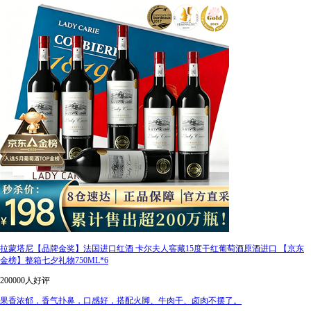
拉蒙塔尼【品牌金奖】法国进口红酒 卡尔夫人窖藏15度干红葡萄酒原酒进口 【京东
金榜】整箱七夕礼物750ML*6
200000人好评
果香浓郁，香气扑鼻，口感好，搭配火脚、牛肉干、卤肉不摆了。