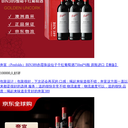
奔富（Penfolds）BIN389赤霞珠设拉子干红葡萄酒750ml*6瓶 原瓶进口【澳版】
100000人好评
包装设计：包装很好，下次还会再买的 口感：喝起来味道很不错，奔富这方面一直以
来都是很好的选择 服务：送的很快非常不错 物流速度：物流速度可以，送的很快 品
质：喝起来味道非常好的奔富389