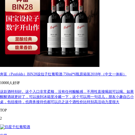
奔富（Penfolds）BIN28设拉子红葡萄酒 750ml*6瓶原箱装2018年（中文一体标）
10000人好评
这款酒特别好。这个入口非常柔顺，没有任何酸酸感，不用性直接喝就可以喝。如果
醒醒酒就更好了，可以放到冰箱里冷藏一下，这个可以用一句话儿，朋友小趣自己小
桌，包括接待，也商务接待也都可以总之这个酒性价比特别高活动力度很大
TOP
2