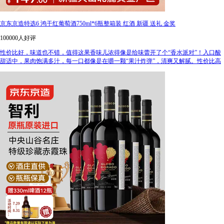
京东京造特选6 鸿干红葡萄酒750ml*6瓶整箱装 红酒 新疆 送礼 金奖
100000人好评
性价比好，味道也不错，值得这果香味儿浓得像是给味蕾开了个“香水派对”！入口酸
甜适中，果肉饱满多汁，每一口都像是在嚼一颗“果汁炸弹”，清爽又解腻。性价比高