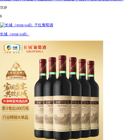
TOP
6
长城（great wall）