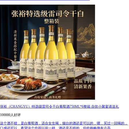
张裕（CHANGYU）特选级雷司令干白葡萄酒750ML*6整箱 自饮小聚宴请送礼
100000人好评
这个酒不错，是白葡萄酒，适合女生喝，烟台的酒还是可以的，嗯，买过一回喝的，
口感还可以，希望这个也跟以前一样。酒还是不错的，但价格略微有点高。