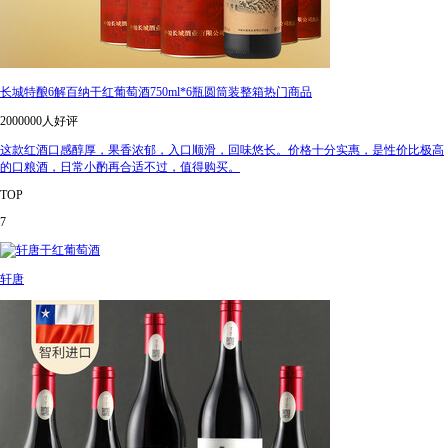
长城特酿6解百纳干红葡萄酒750ml*6瓶圆筒装整箱热门商品
2000000人好评
这款红酒口感醇厚，果香浓郁，入口顺滑，回味悠长。价格十分实惠，是性价比极高
的口粮酒，日常小酌再合适不过，值得购买。
TOP
7
轩唐