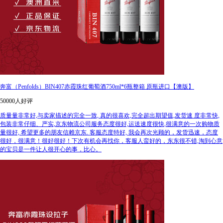
奔富（Penfolds）BIN407赤霞珠红葡萄酒750ml*6瓶整箱 原瓶进口【澳版】
50000人好评
质量量非常好,与卖家描述的完全一致, 真的很喜欢,完全超出期望值,发货速 度非常快,
包装非常仔细、严实,京东物流公司服务态度很好,运送速度很快,很满意的一次购物质
量很好, 希望更多的朋友信赖京东. 客服态度特好, 我会再次光顾的，发货迅速，态度
很好，很满意！很好很好！下次有机会再找你，客服人蛮好的，东东很不错,淘到心意
的宝贝是一件让人很开心的事，比心。