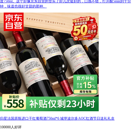
度750ml。这个好像京东自营的货买了好几次挺好的，口感不错，打开醒5min到十分
钟，味道也很好甘甜的那种、
归星法国原瓶进口干红葡萄酒750ml*6 城堡波尔多AOC红酒节日送礼礼盒
100000人好评