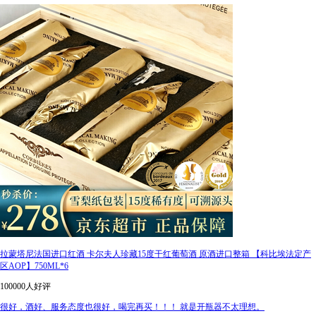
拉蒙塔尼法国进口红酒 卡尔夫人珍藏15度干红葡萄酒 原酒进口整箱 【科比埃法定产
区AOP】750ML*6
100000人好评
很好，酒好、服务态度也很好，喝完再买！！！ 就是开瓶器不太理想。