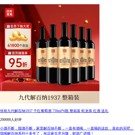
张裕九代解百纳1937 干红葡萄酒 750ml*6瓶 整箱装 蛇龙珠 红酒 送礼
200000人好评
小酒不断，囤酒不断，家里解百纳不断，一直有酒喝，一直喝的这款，喜欢的买吧，
我喝解百纳系列十多年了，祝店家生意兴隆，财源广进哦！