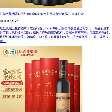
长城五星赤霞珠干红葡萄酒750ml*6瓶整箱装红酒 送礼 京东自营
100000人好评
这款长城三星赤霞珠干红葡萄酒，750 m l乘以6瓶整箱装红酒送礼热门，商品质量非
常不错，已经多次回购，精选赤霞珠葡萄为原料，口感丰富更醇香。黑莓果香浓郁，
搭配可乐喝着很香，酒精度。13.5 度，保质质期10 年，搞活动又囤了一箱，非常满
意。