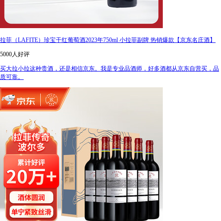
拉菲（LAFITE）珍宝干红葡萄酒2023年750ml 小拉菲副牌 热销爆款【京东名庄酒】
5000人好评
买大拉小拉这种贵酒，还是相信京东。我是专业品酒师，好多酒都从京东自营买，品
质可靠。