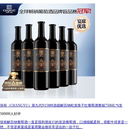
张裕（CHANGYU）第九代N158特选级解百纳蛇龙珠干红葡萄酒整箱750ML*6支
500000人好评
张裕解百纳葡萄酒一直是我和朋友们的首选葡萄酒，口感细腻柔和，搭配牛排更是一
绝，不管是家宴或是宴席聚会都非常适合的一款干红。