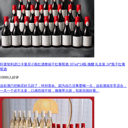
轩唐智利进口卡曼尼小瓶红酒整箱干红葡萄酒 187ml*24瓶 微醺 礼盒装 24*瓶干红葡
萄酒
10000人好评
这款酒已经购买好几回了，特别喜欢。因为自己没事爱喝一点，这款酒就非常适合，
一天一个还不太多，口感也很不错，微微带点甜，包装也很好看。