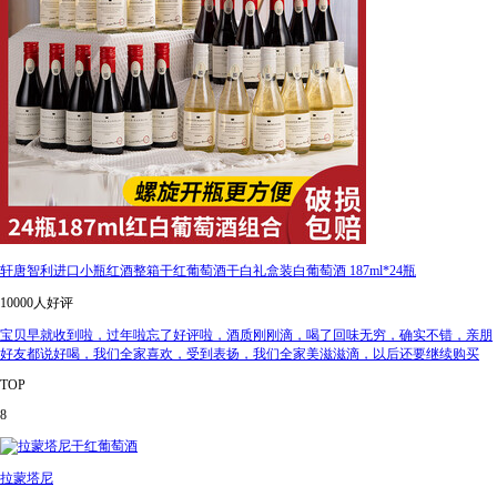
轩唐智利进口小瓶红酒整箱干红葡萄酒干白礼盒装白葡萄酒 187ml*24瓶
10000人好评
宝贝早就收到啦，过年啦忘了好评啦，酒质刚刚滴，喝了回味无穷，确实不错，亲朋
好友都说好喝，我们全家喜欢，受到表扬，我们全家美滋滋滴，以后还要继续购买
TOP
8
拉蒙塔尼