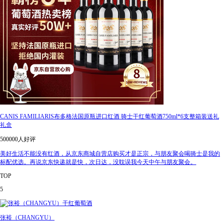
CANIS FAMILIARIS布多格法国原瓶进口红酒 骑士干红葡萄酒750ml*6支整箱装送礼
礼盒
500000人好评
美好生活不能没有红酒，从京东商城自营店购买才是正宗，与朋友聚会喝骑士是我的
标配优选。再说京东快递就是快，次日达，没耽误我今天中午与朋友聚会。
TOP
5
张裕（CHANGYU）