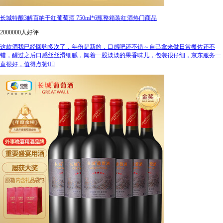
长城特酿3解百纳干红葡萄酒 750ml*6瓶整箱装红酒热门商品
2000000人好评
这款酒我已经回购多次了，年份是新的，口感吧还不错～自己拿来做日常餐佐还不
错，醒过之后口感丝丝滑细腻，闻着一股淡淡的果香味儿，包装很仔细，京东服务一
直很好，值得点赞👍🏻