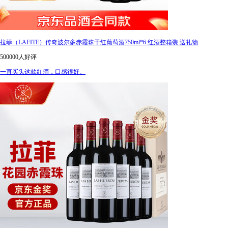
拉菲（LAFITE）传奇波尔多赤霞珠干红葡萄酒750ml*6 红酒整箱装 送礼物
500000人好评
一直买头这款红酒，口感很好。