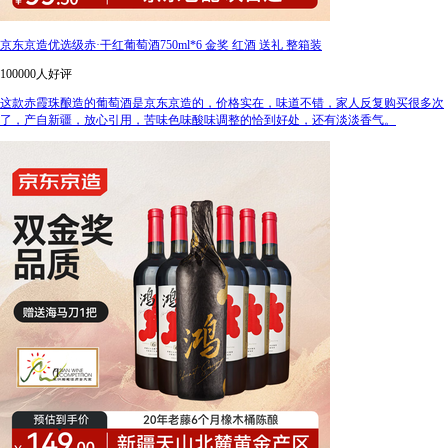
京东京造优选级赤·干红葡萄酒750ml*6 金奖 红酒 送礼 整箱装
100000人好评
这款赤霞珠酿造的葡萄酒是京东京造的，价格实在，味道不错，家人反复购买很多次
了，产自新疆，放心引用，苦味色味酸味调整的恰到好处，还有淡淡香气。