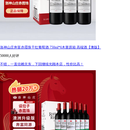
洛神山庄奔富赤霞珠干红葡萄酒 750ml*6木塞原箱 高端酒【澳版】
50000人好评
不错，一直信赖京东，下回继续光顾本店，性价比高！