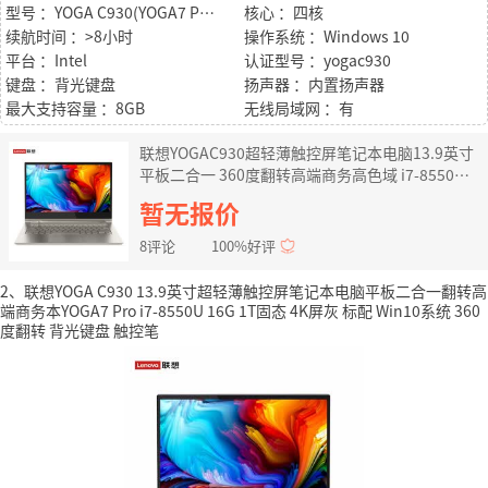
型号 ：YOGA C930(YOGA7 PRO)
核心 ：四核
续航时间 ：>8小时
操作系统 ：Windows 10
平台 ：Intel
认证型号 ：yogac930
键盘 ：背光键盘
扬声器 ：内置扬声器
最大支持容量 ：8GB
无线局域网 ：有
联想YOGAC930超轻薄触控屏笔记本电脑13.9英寸
平板二合一 360度翻转高端商务高色域 i7-8550U
16G 1TB固态4K屏云母金
暂无报价
8评论
100%好评
2、联想YOGA C930 13.9英寸超轻薄触控屏笔记本电脑平板二合一翻转高
端商务本YOGA7 Pro i7-8550U 16G 1T固态 4K屏灰 标配 Win10系统 360
度翻转 背光键盘 触控笔