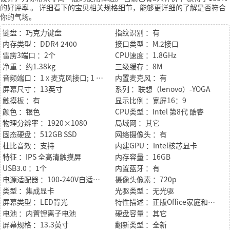
的好评率
。
详细看下的宝贝相关规格细节，能够更详细的了解是否符合
你的气场。
键盘 ：巧克力键盘
指纹识别 ：有
内存类型 ：DDR4 2400
接口类型 ：M.2接口
雷雳3端口 ：2个
CPU速度 ：1.8GHz
净重 ：约1.38kg
三级缓存 ：8M
音频端口 ：1 x 麦克风接口; 1 x 音频接口
内置麦克风 ：有
屏幕尺寸 ：13英寸
系列 ：联想（lenovo）-YOGA
触摸板 ：有
显示比例 ：宽屏16：9
颜色 ：银色
CPU类型 ：Intel 第8代 酷睿
物理分辨率 ：1920×1080
局域网 ：其它
固态硬盘 ：512GB SSD
网络摄像头 ：有
杜比音效 ：支持
内建GPU ：Intel核芯显卡
特征 ：IPS 全高清触摸屏
内存容量 ：16GB
USB3.0 ：1个
内置蓝牙 ：有
电源适配器 ：100-240V自适应交流电源适配器
摄像头像素 ：720p
类型 ：集成显卡
光驱类型 ：无光驱
屏幕类型 ：LED背光
特性描述 ：正版Office家庭和学生版2016/蓝牙手写笔
电池 ：内置锂离子电池
硬盘容量 ：其它
屏幕规格 ：13.3英寸
翻新类型 ：全新