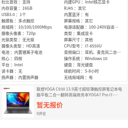
杜比音效 ：支持
内建GPU ：Intel核芯显卡
内存容量 ：16GB
RJ45 ：其它
USB3.0 ：1个
内置蓝牙 ：有
触摸板 ：多点触控
屏幕规格 ：其它
局域网 ：10/100/1000Mbps
电源适配器 ：100-240V自适应交流电源适配器
摄像头像素 ：720p
类型 ：集成显卡
光驱类型 ：无光驱
屏幕尺寸 ：其他
摄像头类型 ：HD高清
CPU型号 ：i7-8550U
电池 ：内置锂离子电池
音频端口 ：耳机、麦克风二合一接口
核心 ：四核
操作系统 ：Windows 10
平台 ：Intel
键盘 ：背光键盘
读卡器 ：无
续航时间 ：5-8小时
扬声器 ：内置扬声器
无线局域网 ：有
联想YOGA C930 13.9英寸超轻薄触控屏笔记本电
脑平板二合一翻转高端商务本YOGA7 Pro i7-
8550U 16G 1T固态 4K屏灰 标配 Win10系统 360度
暂无报价
翻转 背光键盘 触控笔
0评论