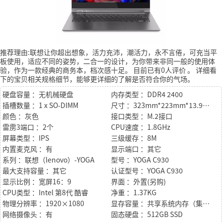
推荐理由:联想让你超出想象，活力充沛，潮活力，永不言倦，可充当平
板使用，适应不同的姿势，二合一的设计，为你带来非同一般的使用体
验，作为一款经典的商务本，档次感十足。
目前已有0人评价
。
详细看
下的宝贝相关规格细节，能够更详细的了解是否符合你的气场。
硬盘容量 ：无机械硬盘
内存类型 ：DDR4 2400
插槽数量 ：1 x SO-DIMM
尺寸 ：323mm*223mm*13.9mm
颜色 ：灰色
接口类型 ：M.2接口
雷雳3端口 ：2个
CPU速度 ：1.8GHz
屏幕类型 ：IPS
三级缓存 ：8M
内置麦克风 ：有
显示端口 ：其它
系列 ：联想（lenovo）-YOGA
型号 ：YOGA C930
最大支持容量 ：其它
认证型号 ：YOGA C930
显示比例 ：宽屏16：9
界面 ：外置(另购)
CPU类型 ：Intel 第8代 酷睿
净重 ：1.37KG
物理分辨率 ：1920×1080
显存容量 ：共享系统内存（集成）
网络摄像头 ：有
固态硬盘 ：512GB SSD