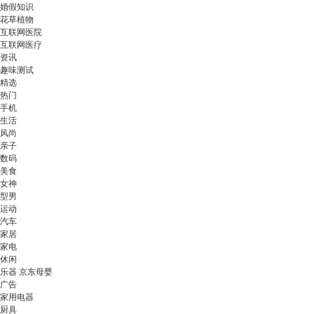
婚假知识
花草植物
互联网医院
互联网医疗
资讯
趣味测试
精选
热门
手机
生活
风尚
亲子
数码
美食
女神
型男
运动
汽车
家居
家电
休闲
乐器 京东母婴
广告
家用电器
厨具