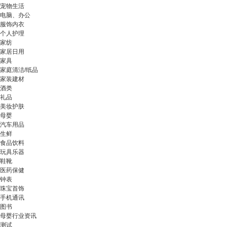
宠物生活
电脑、办公
服饰内衣
个人护理
家纺
家居日用
家具
家庭清洁/纸品
家装建材
酒类
礼品
美妆护肤
母婴
汽车用品
生鲜
食品饮料
玩具乐器
鞋靴
医药保健
钟表
珠宝首饰
手机通讯
图书
母婴行业资讯
测试