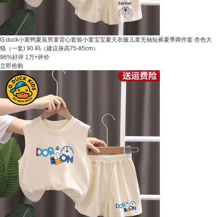
G.duck小黄鸭夏装男童背心套装小童宝宝夏天衣服儿童无袖短裤夏季两件套 杏色大
猫（一套) 90 码（建议身高75-85cm）
96%好评
1万+评价
立即抢购