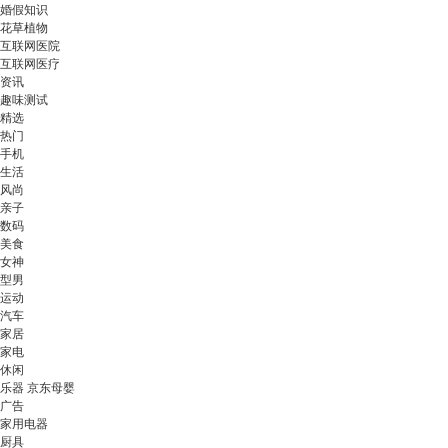
婚假知识
花草植物
互联网医院
互联网医疗
资讯
趣味测试
精选
热门
手机
生活
风尚
亲子
数码
美食
女神
型男
运动
汽车
家居
家电
休闲
乐器 京东母婴
广告
家用电器
厨具