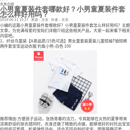
京东介绍
小男童夏装件套哪款好？小男童夏装件套
怎么样好用吗？
2019-06-11 15:27
来源：京东
作者：京东
小编的这篇小男童夏装件套哪款好？小男童夏装件套怎么样好用吗？主题
文章，为充满母爱的宝妈们详细介绍这些相关产品，大家一起来看下相关
内容吧。
1、纤丝鸟童装【A类品质/15色可选】男女童套装夏装儿童短袖T恤短裤
两件套宝宝运动衣服 钓鱼小熊-白色 100
推荐理由:方便孩子运动，张扬青春的活力，令其能够在炎热的夏季带来
凉爽舒适的穿衣感同时，衣身还做了精致的点缀，能够很好的衬托出宝宝
的俏皮可爱感，松紧弹性适中，适合不同月龄的宝宝，图案萌趣可爱。