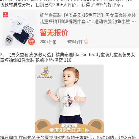
该款材质成分棉，
目前已有200+人评价
，获得了98%的好评率
。
纤丝鸟童装【A类品质/15色可选】男女童套装夏装
儿童短袖T恤短裤两件套宝宝运动衣服 钓鱼小熊-白
色 100
暂无报价
200+评论
98%好评
2、【男女童套装 多款可选】精典泰迪Classic Teddy童装儿童套装男女
童短袖t恤2件套装 帆船小熊/深蓝 110
推荐理由:在闷热多汗的夏季能时刻保持干爽舒适，拒绝闷热，避免直接