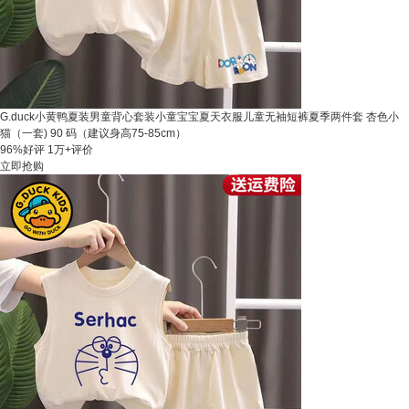
G.duck小黄鸭夏装男童背心套装小童宝宝夏天衣服儿童无袖短裤夏季两件套 杏色小
猫（一套) 90 码（建议身高75-85cm）
96%好评
1万+评价
立即抢购