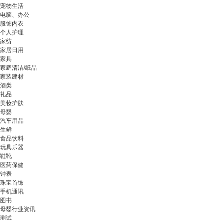
宠物生活
电脑、办公
服饰内衣
个人护理
家纺
家居日用
家具
家庭清洁/纸品
家装建材
酒类
礼品
美妆护肤
母婴
汽车用品
生鲜
食品饮料
玩具乐器
鞋靴
医药保健
钟表
珠宝首饰
手机通讯
图书
母婴行业资讯
测试