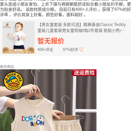
套头造成小朋友害怕，上衣下摆与裤脚都能舒适贴合着小朋友的手脚，更
为贴身舒适。
该款材质成分棉，
目前已有400+人评价
，获得了97%的好
评率
，评价其穿上好看，颜色好看，面料超好
。
【男女童套装 多款可选】精典泰迪Classic Teddy
童装儿童套装男女童短袖t恤2件套装 帆船小熊/深
蓝 110
暂无报价
400+评论
97%好评
相关商品