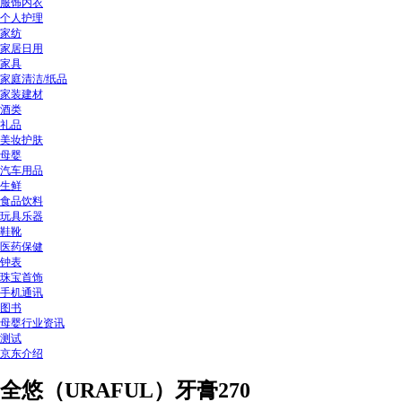
服饰内衣
个人护理
家纺
家居日用
家具
家庭清洁/纸品
家装建材
酒类
礼品
美妆护肤
母婴
汽车用品
生鲜
食品饮料
玩具乐器
鞋靴
医药保健
钟表
珠宝首饰
手机通讯
图书
母婴行业资讯
测试
京东介绍
全悠（URAFUL）牙膏270