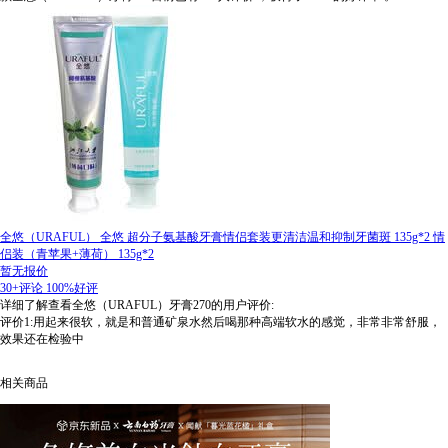
全悠（URAFUL） 全悠 超分子氨基酸牙膏情侣套装更清洁温和抑制牙菌斑 135g*2 情
侣装（青苹果+薄荷） 135g*2
暂无报价
30+评论
100%好评
详细了解查看全悠（URAFUL）牙膏270的用户评价:
评价1:用起来很软，就是和普通矿泉水然后喝那种高端软水的感觉，非常非常舒服，
效果还在检验中
相关商品