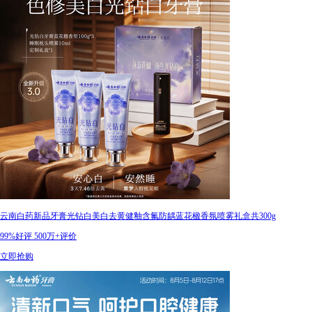
云南白药新品牙膏光钻白美白去黄健釉含氟防龋蓝花楹香氛喷雾礼盒共300g
99%好评
500万+评价
立即抢购