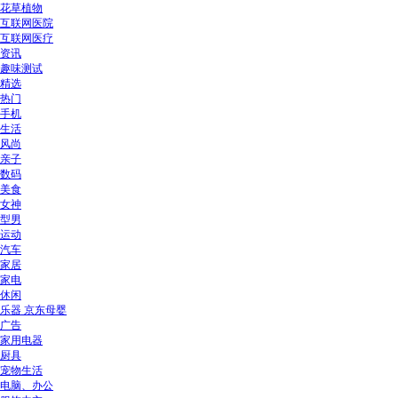
花草植物
互联网医院
互联网医疗
资讯
趣味测试
精选
热门
手机
生活
风尚
亲子
数码
美食
女神
型男
运动
汽车
家居
家电
休闲
乐器 京东母婴
广告
家用电器
厨具
宠物生活
电脑、办公