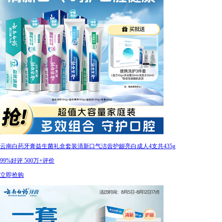
云南白药牙膏益生菌礼盒套装清新口气洁齿护龈亮白成人4支共435g
99%好评
500万+评价
立即抢购