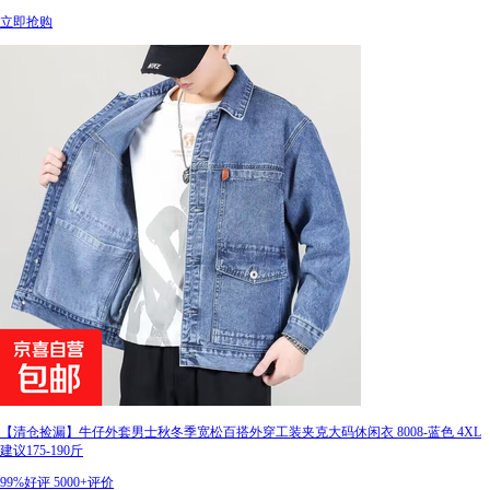
立即抢购
【清仓捡漏】牛仔外套男士秋冬季宽松百搭外穿工装夹克大码休闲衣 8008-蓝色 4XL
建议175-190斤
99%好评
5000+评价