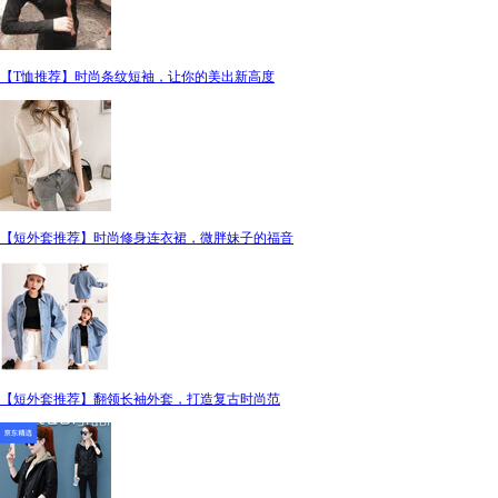
【T恤推荐】时尚条纹短袖，让你的美出新高度
【短外套推荐】时尚修身连衣裙，微胖妹子的福音
【短外套推荐】翻领长袖外套，打造复古时尚范