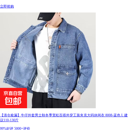
立即抢购
【清仓捡漏】牛仔外套男士秋冬季宽松百搭外穿工装夹克大码休闲衣 8008-蓝色 L 建
议110-130斤
99%好评
5000+评价