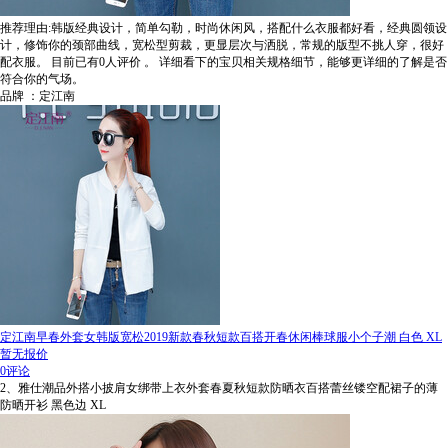
推荐理由:韩版经典设计，简单勾勒，时尚休闲风，搭配什么衣服都好看，经典圆领设
计，修饰你的颈部曲线，宽松型剪裁，更显层次与洒脱，常规的版型不挑人穿，很好
配衣服。
目前已有0人评价
。
详细看下的宝贝相关规格细节，能够更详细的了解是否
符合你的气场。
品牌 ：定江南
定江南早春外套女韩版宽松2019新款春秋短款百搭开春休闲棒球服小个子潮 白色 XL
暂无报价
0评论
2、雅仕潮品外搭小披肩女绑带上衣外套春夏秋短款防晒衣百搭蕾丝镂空配裙子的薄
防晒开衫 黑色边 XL