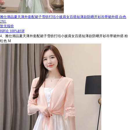
雅仕潮品夏天薄外套配裙子雪纺打结小披肩女百搭短薄款防晒开衫吊带裙外搭 白色
2XL
暂无报价
8评论
100%好评
4、雅仕潮品夏天薄外套配裙子雪纺打结小披肩女百搭短薄款防晒开衫吊带裙外搭 粉
红色 M