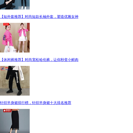
【短外套推荐】时尚短款长袖外套，塑造优雅女神
【休闲裤推荐】时尚宽松哈伦裤，让你秒变小鲜肉
针织半身裙排行榜，针织半身裙十大排名推荐