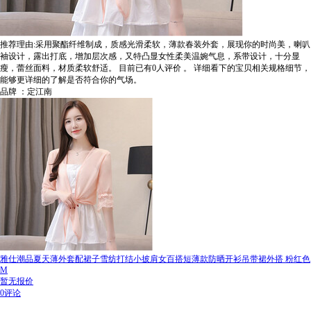
推荐理由:采用聚酯纤维制成，质感光滑柔软，薄款春装外套，展现你的时尚美，喇叭
袖设计，露出打底，增加层次感，又特凸显女性柔美温婉气息，系带设计，十分显
瘦，蕾丝面料，材质柔软舒适。
目前已有0人评价
。
详细看下的宝贝相关规格细节，
能够更详细的了解是否符合你的气场。
品牌 ：定江南
雅仕潮品夏天薄外套配裙子雪纺打结小披肩女百搭短薄款防晒开衫吊带裙外搭 粉红色
M
暂无报价
0评论