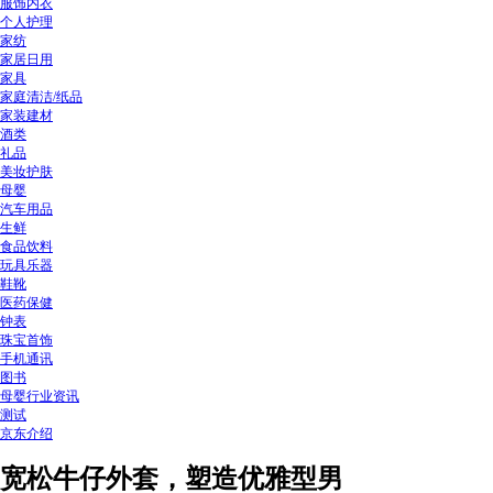
服饰内衣
个人护理
家纺
家居日用
家具
家庭清洁/纸品
家装建材
酒类
礼品
美妆护肤
母婴
汽车用品
生鲜
食品饮料
玩具乐器
鞋靴
医药保健
钟表
珠宝首饰
手机通讯
图书
母婴行业资讯
测试
京东介绍
宽松牛仔外套，塑造优雅型男