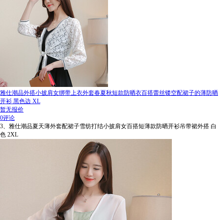
雅仕潮品外搭小披肩女绑带上衣外套春夏秋短款防晒衣百搭蕾丝镂空配裙子的薄防晒
开衫 黑色边 XL
暂无报价
0评论
3、雅仕潮品夏天薄外套配裙子雪纺打结小披肩女百搭短薄款防晒开衫吊带裙外搭 白
色 2XL