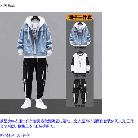
相关商品
摘星少年衣服牛仔外套男春秋潮流宽松运动一套衣服2026假两件套装休闲夹克 三件
套/连帽浅+拼接卫衣+工装裤黑 XL
95%好评
1万+评价