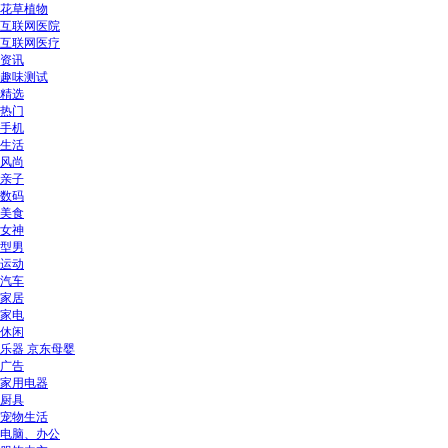
花草植物
互联网医院
互联网医疗
资讯
趣味测试
精选
热门
手机
生活
风尚
亲子
数码
美食
女神
型男
运动
汽车
家居
家电
休闲
乐器 京东母婴
广告
家用电器
厨具
宠物生活
电脑、办公