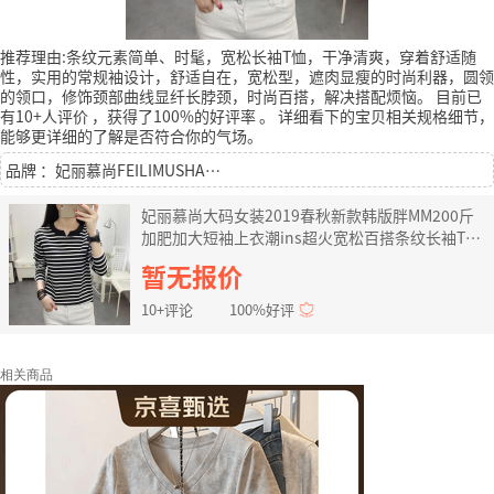
推荐理由:条纹元素简单、时髦，宽松长袖T恤，干净清爽，穿着舒适随
性，实用的常规袖设计，舒适自在，宽松型，遮肉显瘦的时尚利器，圆领
的领口，修饰颈部曲线显纤长脖颈，时尚百搭，解决搭配烦恼。
目前已
有10+人评价
，获得了100%的好评率
。
详细看下的宝贝相关规格细节，
能够更详细的了解是否符合你的气场。
品牌 ：妃丽慕尚FEILIMUSHANG
妃丽慕尚大码女装2019春秋新款韩版胖MM200斤
加肥加大短袖上衣潮ins超火宽松百搭条纹长袖T恤
女 704黑色 4XL 建议155-170斤
暂无报价
10+评论
100%好评
相关商品