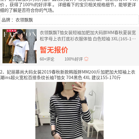
价
，获得了100%的好评率
。
详细看下的宝贝相关规格细节，能够更详
细的了解是否符合你的气场。
品牌 ：衣领飘飘
衣领飘飘T恤女装短袖加肥加大码胖MM春秋夏装宽
松字母上衣打底衫衣服体恤 白色短袖 3XL(165-180
斤)偏大宽松
暂无报价
60+评论
100%好评
2、妃丽慕尚大码女装2019春秋新款韩版胖MM200斤加肥加大短袖上衣
潮ins超火宽松百搭条纹长袖T恤女 704黑色 4XL 建议155-170斤