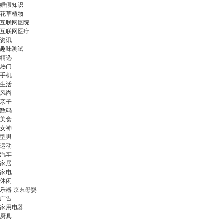
婚假知识
花草植物
互联网医院
互联网医疗
资讯
趣味测试
精选
热门
手机
生活
风尚
亲子
数码
美食
女神
型男
运动
汽车
家居
家电
休闲
乐器 京东母婴
广告
家用电器
厨具