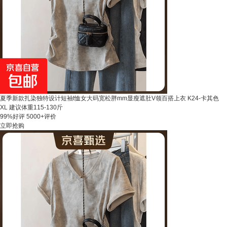
夏季新款扎染独特设计短袖t恤女大码宽松胖mm显瘦遮肚V领百搭上衣 K24-卡其色
XL 建议体重115-130斤
99%好评
5000+评价
立即抢购