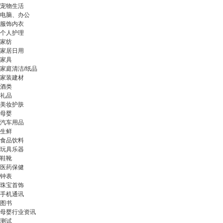
宠物生活
电脑、办公
服饰内衣
个人护理
家纺
家居日用
家具
家庭清洁/纸品
家装建材
酒类
礼品
美妆护肤
母婴
汽车用品
生鲜
食品饮料
玩具乐器
鞋靴
医药保健
钟表
珠宝首饰
手机通讯
图书
母婴行业资讯
测试