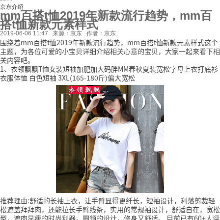
京东介绍
mm百搭t恤2019年新款流行趋势，mm百
搭t恤新款元素样式
2019-06-06 11:47
来源：京东
作者：京东
围绕着mm百搭t恤2019年新款流行趋势，mm百搭t恤新款元素样式这个
主题，为各位可爱的小宝贝详细介绍相关心意的宝贝，大家一起来看下相
关内容吧。
1、衣领飘飘T恤女装短袖加肥加大码胖MM春秋夏装宽松字母上衣打底衫
衣服体恤 白色短袖 3XL(165-180斤)偏大宽松
推荐理由:舒适的长袖上衣，让手臂显得更纤长，短袖设计，利落剪裁轻
松遮盖拜拜肉，还能拉长手臂线条，实用的常规袖设计，舒适自在，宽松
型，遮肉显瘦的时尚利器，圆领的设计，修身又舒适。
目前已有60+人评