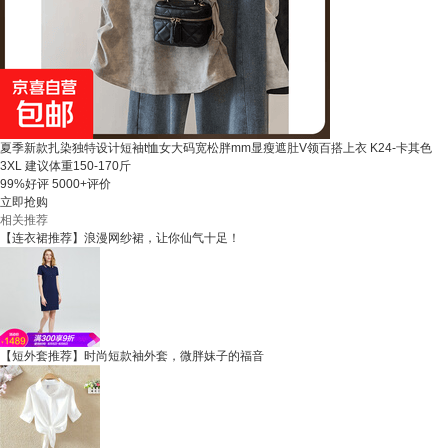
夏季新款扎染独特设计短袖t恤女大码宽松胖mm显瘦遮肚V领百搭上衣 K24-卡其色
3XL 建议体重150-170斤
99%好评
5000+评价
立即抢购
相关推荐
【连衣裙推荐】浪漫网纱裙，让你仙气十足！
【短外套推荐】时尚短款袖外套，微胖妹子的福音