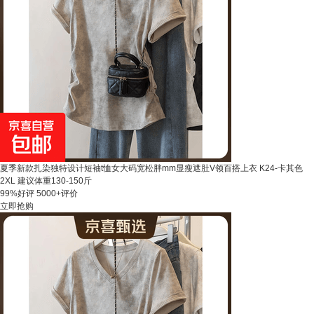
夏季新款扎染独特设计短袖t恤女大码宽松胖mm显瘦遮肚V领百搭上衣 K24-卡其色
2XL 建议体重130-150斤
99%好评
5000+评价
立即抢购