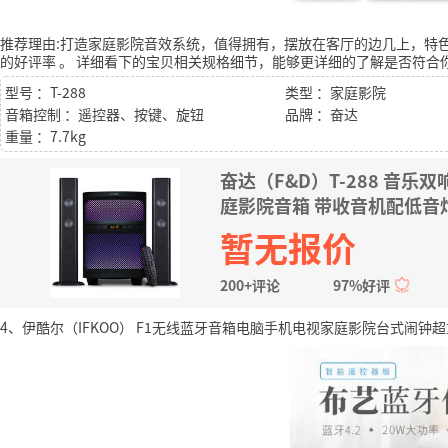
推荐理由:打造家庭影院音效系统，值得拥有，摆放在客厅的边几上，特
的好评率
。
详细看下的宝贝相关规格细节，能够更详细的了解是否符合
型号 ：T-288
类型 ：家庭影院
音箱控制 ：遥控器、按键、旋钮
品牌 ：奋达
重量 ：7.7kg
奋达（F&D）T-288 音乐双
庭影院音箱 带收音机配低音
暂无报价
200+评论
97%好评
4、伊酷尔（IFKOO） F1无线蓝牙音箱电脑手机电视家庭影院台式闹钟