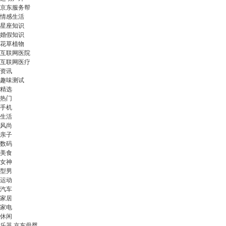
京东服务帮
情感生活
星座知识
婚假知识
花草植物
互联网医院
互联网医疗
资讯
趣味测试
精选
热门
手机
生活
风尚
亲子
数码
美食
女神
型男
运动
汽车
家居
家电
休闲
乐器 京东母婴