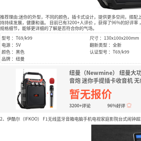
推荐理由:迷你的外型，不同的颜色，插卡式设计，提供更多空间，搭配
持持续发展，健康和谐。
目前已有3200+人评价
，获得了96%的好评率
规格细节，能够更详细的了解是否符合你的气场。
型号 ：T69/k99
尺寸 ：130x100x200mm
电源 ：5V
翻新类型 ：全新
颜色 ：黑色
认证型号 ：T69/k99
品牌 ：纽曼
纽曼（Newmine） 纽曼
音炮 迷你手提插卡收音机 
暂无报价
3200+评论
96%好评
2、伊酷尔（IFKOO） F1无线蓝牙音箱电脑手机电视家庭影院台式闹钟