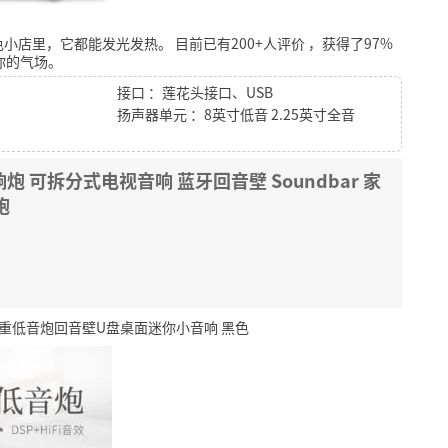
色小店里，它都能发光发热。
目前已有200+人评价
，获得了97%
你的气场。
接口 ：莲花头接口、USB
扬声器单元 ：8英寸低音 2.25英寸全音
响炮 可拆分式电视音响 蓝牙回音壁 Soundbar 家
炮
超重低音炮回音壁U盘桌面迷你小音响 黑色