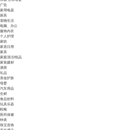
广告
家用电器
厨具
宠物生活
电脑、办公
服饰内衣
个人护理
家纺
家居日用
家具
家庭清洁/纸品
家装建材
酒类
礼品
美妆护肤
母婴
汽车用品
生鲜
食品饮料
玩具乐器
鞋靴
医药保健
钟表
珠宝首饰