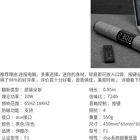
推荐理由:连接电脑，多重选择，迷你的身材，轻易即可放入口袋，按键
得了96%的好评率
，评价其十分好看，音质俱佳，美观时尚
。
详细看下
翻新类型 ：原装全新
线长 ：0.85m
理论功率 ：20W
信噪比 ：72db
频响范围 ：65HZ-18KHZ
音箱控制 ：按键
防磁功能 ：支持
阻抗 ：4
接口 ：aux接口
重量 ：550g
颜色 ：黑色/灰色
尺寸 ：450mm*65mm*6
品牌 ：伊酷尔
型号 ：F1
认证型号 ：F1
特性 ：dsp系统超重低音