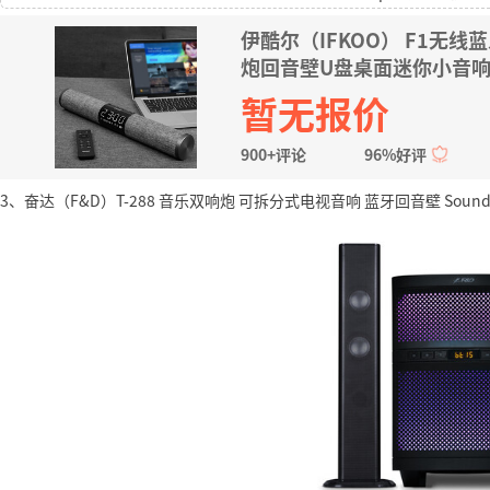
伊酷尔（IFKOO） F1
炮回音壁U盘桌面迷你小音响
暂无报价
900+评论
96%好评
3、奋达（F&D）T-288 音乐双响炮 可拆分式电视音响 蓝牙回音壁 Sou