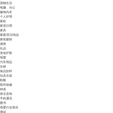
宠物生活
电脑、办公
服饰内衣
个人护理
家纺
家居日用
家具
家庭清洁/纸品
家装建材
酒类
礼品
美妆护肤
母婴
汽车用品
生鲜
食品饮料
玩具乐器
鞋靴
医药保健
钟表
珠宝首饰
手机通讯
图书
母婴行业资讯
测试