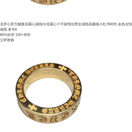
克罗心官方舰旗克羅心戒指ch克羅心十字架情侣男女戒指高颜值小红书时尚 金色永恒
戒指 美号6
86%好评
100+评价
立即抢购