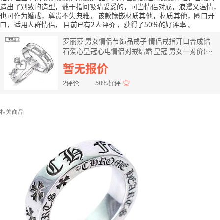
造出了别致的造型，戴于指间吸睛妥妥的，可当情侣对戒，浪漫又温情，
也可作为婚戒，尊贵不失典雅。
该款镶嵌材质其他，材质其他，圈口开
口，适用人群情侣，
目前已有2人评价
，获得了50%的好评率
。
罗丽莎 男女情侣节饰品戒子 情侣戒指开口合成锆
石爱心皇冠心电情侣对戒结婚 皇冠 男女一对价(白
铜镀白金
暂无报价
2评论
50%好评
相关商品