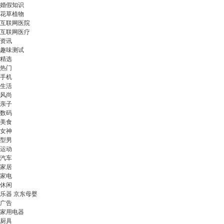
婚假知识
花草植物
互联网医院
互联网医疗
资讯
趣味测试
精选
热门
手机
生活
风尚
亲子
数码
美食
女神
型男
运动
汽车
家居
家电
休闲
乐器 京东母婴
广告
家用电器
厨具