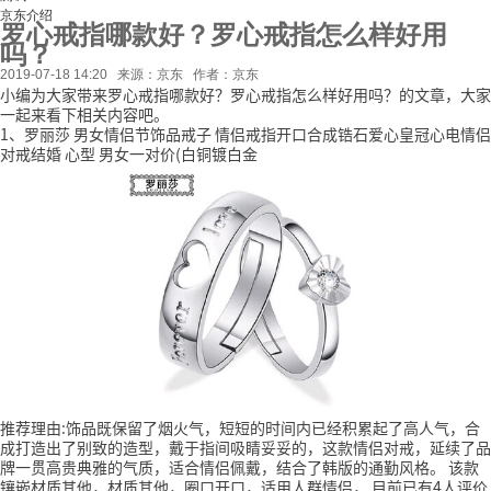
京东介绍
罗心戒指哪款好？罗心戒指怎么样好用
吗？
2019-07-18 14:20
来源：京东
作者：京东
小编为大家带来罗心戒指哪款好？罗心戒指怎么样好用吗？的文章，大家
一起来看下相关内容吧。
1、罗丽莎 男女情侣节饰品戒子 情侣戒指开口合成锆石爱心皇冠心电情侣
对戒结婚 心型 男女一对价(白铜镀白金
推荐理由:饰品既保留了烟火气，短短的时间内已经积累起了高人气，合
成打造出了别致的造型，戴于指间吸睛妥妥的，这款情侣对戒，延续了品
牌一贯高贵典雅的气质，适合情侣佩戴，结合了韩版的通勤风格。
该款
镶嵌材质其他，材质其他，圈口开口，适用人群情侣，
目前已有4人评价