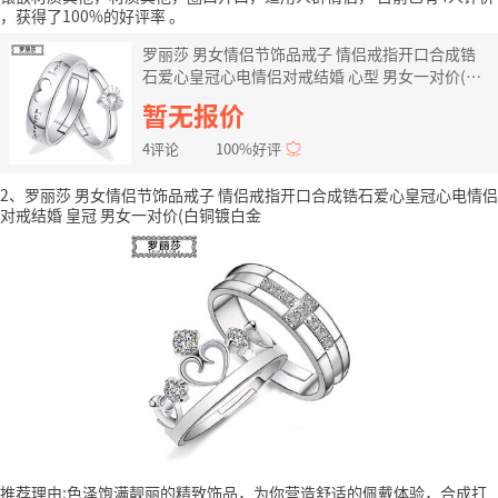
，获得了100%的好评率
。
罗丽莎 男女情侣节饰品戒子 情侣戒指开口合成锆
石爱心皇冠心电情侣对戒结婚 心型 男女一对价(白
铜镀白金
暂无报价
4评论
100%好评
2、罗丽莎 男女情侣节饰品戒子 情侣戒指开口合成锆石爱心皇冠心电情侣
对戒结婚 皇冠 男女一对价(白铜镀白金
推荐理由:色泽饱满靓丽的精致饰品，为你营造舒适的佩戴体验，合成打