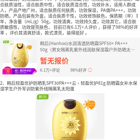
合肤质油性，适合肤质中性，适合肤质混合性，功效补水，适用人群成
人，产品产地广州，适合肤质任何肤质，功效保湿，PA值PA+++，功效
防晒，产品包装有外盒，适合肤质干性，功效修饰肤色，保质期（年）3
年，净含量（mL/g）50g，功效清爽，功效持久度，功效其它，适合肤
质敏感性，功效提亮肤色，
目前已有6.1万+人评价
，获得了98%的好评
率
，评价其清爽舒适，款式漂亮，装得挺好
。
韩后(Hanhoo)水润清透防晒霜SPF50+ PA+++
50g（男女隔离乳紫外线润肤保湿霜户外防晒太阳
蛋全新升级）
暂无报价
6.1万+评论
98%好评
2、韩后轻盈优护防晒乳SPF30PA+++云·轻盈优护81g 防晒霜女补水保
湿学生户外军训防紫外线隔离乳太阳蛋