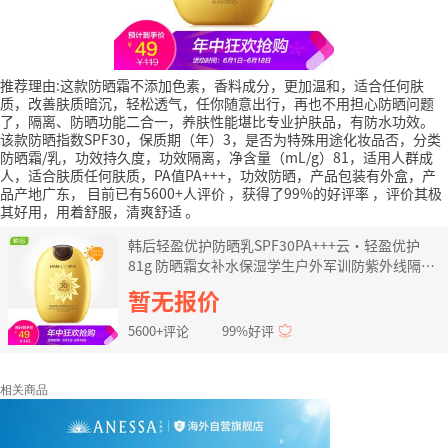
推荐理由:这款防晒霜不添加色素，香料成分，更加温和，适合任何肤
质，改善肤质暗沉，轻松透气，任你随意出行，再也不用担心防晒问题
了，隔离、防晒功能二合一，养肤性能堪比专业护肤品，有防水功效。
该款防晒指数SPF30，保质期（年）3，是否为特殊用途化妆品否，分类
防晒霜/乳，功效持久度，功效隔离，净含量（mL/g）81，适用人群成
人，适合肤质任何肤质，PA值PA+++，功效防晒，产品包装有外盒，产
品产地广东，
目前已有5600+人评价
，获得了99%的好评率
，评价其极
其好用，用着舒服，清爽舒适
。
韩后轻盈优护防晒乳SPF30PA+++云·轻盈优护
81g 防晒霜女补水保湿学生户外军训防紫外线隔离
乳太阳蛋
暂无报价
5600+评论
99%好评
相关商品