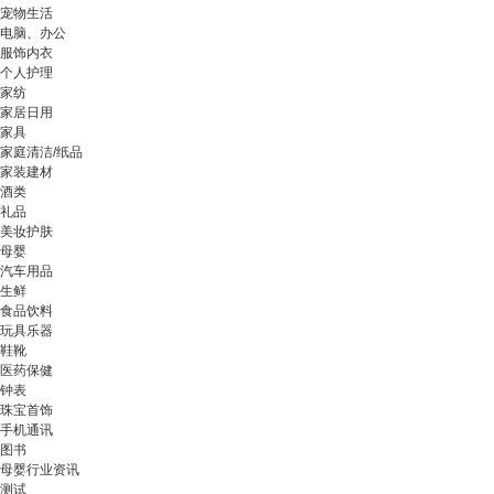
宠物生活
电脑、办公
服饰内衣
个人护理
家纺
家居日用
家具
家庭清洁/纸品
家装建材
酒类
礼品
美妆护肤
母婴
汽车用品
生鲜
食品饮料
玩具乐器
鞋靴
医药保健
钟表
珠宝首饰
手机通讯
图书
母婴行业资讯
测试