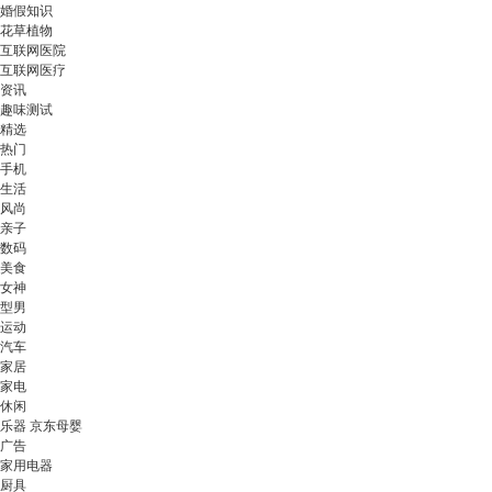
婚假知识
花草植物
互联网医院
互联网医疗
资讯
趣味测试
精选
热门
手机
生活
风尚
亲子
数码
美食
女神
型男
运动
汽车
家居
家电
休闲
乐器 京东母婴
广告
家用电器
厨具