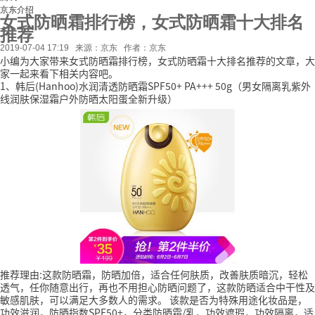
京东介绍
女式防晒霜排行榜，女式防晒霜十大排名
推荐
2019-07-04 17:19
来源：京东
作者：京东
小编为大家带来女式防晒霜排行榜，女式防晒霜十大排名推荐的文章，大
家一起来看下相关内容吧。
1、韩后(Hanhoo)水润清透防晒霜SPF50+ PA+++ 50g（男女隔离乳紫外
线润肤保湿霜户外防晒太阳蛋全新升级）
推荐理由:这款防晒霜，防晒加倍，适合任何肤质，改善肤质暗沉，轻松
透气，任你随意出行，再也不用担心防晒问题了，这款防晒适合中干性及
敏感肌肤，可以满足大多数人的需求。
该款是否为特殊用途化妆品是，
功效滋润，防晒指数SPF50+，分类防晒霜/乳，功效遮瑕，功效隔离，适