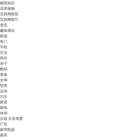
婚假知识
花草植物
互联网医院
互联网医疗
资讯
趣味测试
精选
热门
手机
生活
风尚
亲子
数码
美食
女神
型男
运动
汽车
家居
家电
休闲
乐器 京东母婴
广告
家用电器
厨具