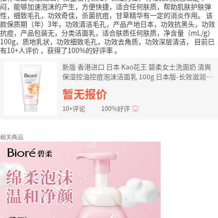
闷，能够加速泡沫的产生，方便快捷，适合任何肤质，帮助肌肤护肤弹
性，细致毛孔，功效奇佳，杀菌抗痘，甘草精华有一定的消炎作用。
该
款保质期（年）3年，功效清洁毛孔，产品产地日本，功效抗黑头，功效
抗痘，产品包装无，分类洁面乳，适合肤质任何肤质，净含量（mL/g）
100g，质地乳状，功效细致毛孔，功效去角质，功效深层清洁，
目前已
有10+人评价
，获得了100%的好评率
。
新版 香港进口 日本 Kao花王 碧柔女士洗面奶 清爽
保湿控油控痘泡沫洁面乳 100g 日本版-长效滋润
130g
暂无报价
10+评论
100%好评
相关商品