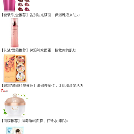
【套装/礼盒推荐】告别油光满面，保湿乳液来助力
【乳液/面霜推荐】保湿补水面霜，拯救你的肌肤
【眼霜/眼部精华推荐】眼部按摩仪，让肌肤焕发活力
【面膜推荐】滋养睡眠面膜，打造水润肌肤