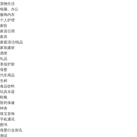
宠物生活
电脑、办公
服饰内衣
个人护理
家纺
家居日用
家具
家庭清洁/纸品
家装建材
酒类
礼品
美妆护肤
母婴
汽车用品
生鲜
食品饮料
玩具乐器
鞋靴
医药保健
钟表
珠宝首饰
手机通讯
图书
母婴行业资讯
测试