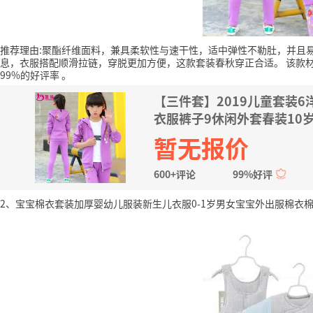
推荐理由:聚酯纤维面料，兼具柔软性与速干性，适中弹性不勒肚，并且
息，衣服搭配顺滑拉链，穿脱更加方便，这款套装春秋穿正合适。
该款
99%的好评率
。
【三件套】2019儿童套装
衣服裤子9休闲外套春装10岁
暂无报价
600+评论
99%好评
2、宝宝棉衣套装加厚婴幼儿服装新生儿衣服0-1岁男女宝宝外出服棉衣棉服冬