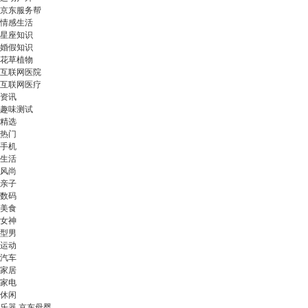
京东服务帮
情感生活
星座知识
婚假知识
花草植物
互联网医院
互联网医疗
资讯
趣味测试
精选
热门
手机
生活
风尚
亲子
数码
美食
女神
型男
运动
汽车
家居
家电
休闲
乐器 京东母婴