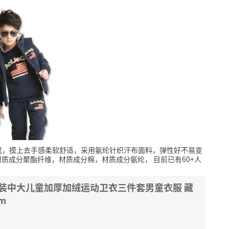
成，摸上去手感柔软舒适，采用氨纶针织汗布面料，弹性好不易变
材质成分聚酯纤维，材质成分棉，材质成分氨纶，
目前已有60+人
套装中大儿童加厚加绒运动卫衣三件套男童衣服 藏
m