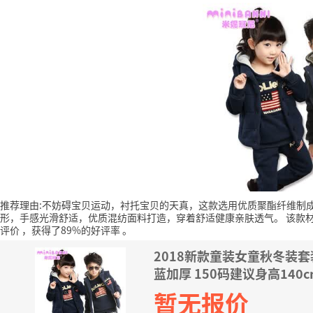
推荐理由:不妨碍宝贝运动，衬托宝贝的天真，这款选用优质聚酯纤维制
形，手感光滑舒适，优质混纺面料打造，穿着舒适健康亲肤透气。
该款
评价
，获得了89%的好评率
。
2018新款童装女童秋冬装
蓝加厚 150码建议身高140c
暂无报价