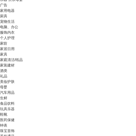
广告
家用电器
厨具
宠物生活
电脑、办公
服饰内衣
个人护理
家纺
家居日用
家具
家庭清洁/纸品
家装建材
酒类
礼品
美妆护肤
母婴
汽车用品
生鲜
食品饮料
玩具乐器
鞋靴
医药保健
钟表
珠宝首饰