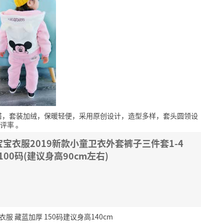
搭，套装加绒，保暖轻便，采用原创设计，造型多样，套头圆领设
好评率
。
宝衣服2019新款小童卫衣外套裤子三件套1-4
00码(建议身高90cm左右)
 藏蓝加厚 150码建议身高140cm