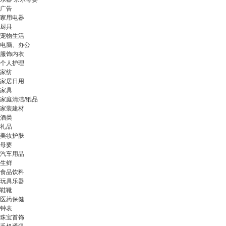
广告
家用电器
厨具
宠物生活
电脑、办公
服饰内衣
个人护理
家纺
家居日用
家具
家庭清洁/纸品
家装建材
酒类
礼品
美妆护肤
母婴
汽车用品
生鲜
食品饮料
玩具乐器
鞋靴
医药保健
钟表
珠宝首饰