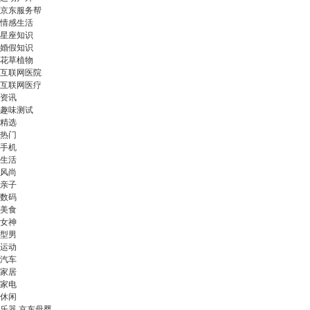
京东服务帮
情感生活
星座知识
婚假知识
花草植物
互联网医院
互联网医疗
资讯
趣味测试
精选
热门
手机
生活
风尚
亲子
数码
美食
女神
型男
运动
汽车
家居
家电
休闲
乐器 京东母婴