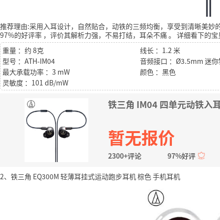
推荐理由:采用入耳设计，自然贴合，动铁的三频均衡，享受到清晰美妙
97%的好评率
，评价其解析力强，不易打结，耳朵不痛
。
详细看下的宝
重量 ：约 8克
线长 ：1.2 米
型号 ：ATH-IM04
音频接口 ：Ø3.5mm 
最大承载功率 ：3 mW
颜色 ：黑色
灵敏度 ：101 dB/mW
铁三角 IM04 四单元动铁入耳
暂无报价
2300+评论
97%好评
2、铁三角 EQ300M 轻薄耳挂式运动跑步耳机 棕色 手机耳机