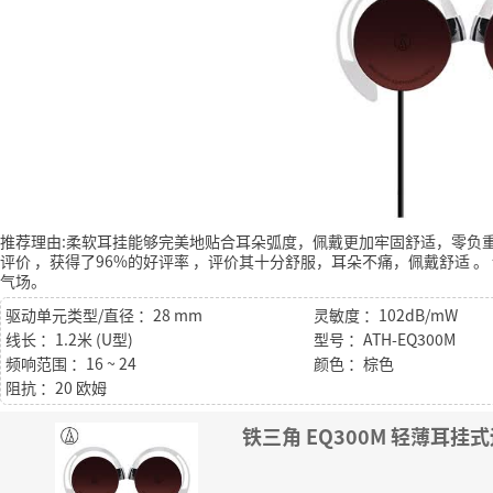
推荐理由:柔软耳挂能够完美地贴合耳朵弧度，佩戴更加牢固舒适，零负
评价
，获得了96%的好评率
，评价其十分舒服，耳朵不痛，佩戴舒适
。
气场。
驱动单元类型/直径 ：28 mm
灵敏度 ：102dB/mW
线长 ：1.2米 (U型)
型号 ：ATH-EQ300M
频响范围 ：16 ~ 24
颜色 ：棕色
阻抗 ：20 欧姆
铁三角 EQ300M 轻薄耳挂