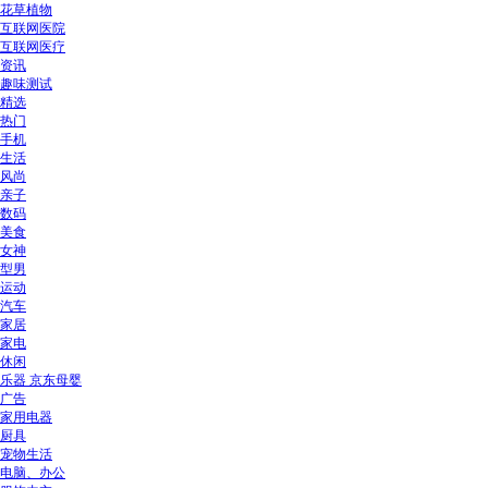
花草植物
互联网医院
互联网医疗
资讯
趣味测试
精选
热门
手机
生活
风尚
亲子
数码
美食
女神
型男
运动
汽车
家居
家电
休闲
乐器 京东母婴
广告
家用电器
厨具
宠物生活
电脑、办公