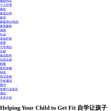
服饰内衣
个人护理
家纺
家居日用
家具
家庭清洁/纸品
家装建材
酒类
礼品
美妆护肤
母婴
汽车用品
生鲜
食品饮料
玩具乐器
鞋靴
医药保健
钟表
珠宝首饰
手机通讯
图书
母婴行业资讯
测试
京东介绍
Helping Your Child to Get Fit 自学让孩子