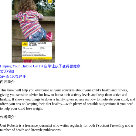
Helping Your Child to Get Fit 自学让孩子变得更健康
暂无报价
5评论
100%好评
内容简介:
This book will help you overcome all your concerns about your child's health and fitness,
giving you sensible advice for how to boost their activity levels and keep them active and
healthy. It shows you things to do as a family, gives advice on how to motivate your child, and
offers you tips on keeping their diet healthy—with plenty of sensible suggestions if you need
to help your child lose weight.
作者简介:
Ceri Roberts is a freelance journalist who writes regularly for both
Practical Parenting
and a
number of health and lifestyle publications.