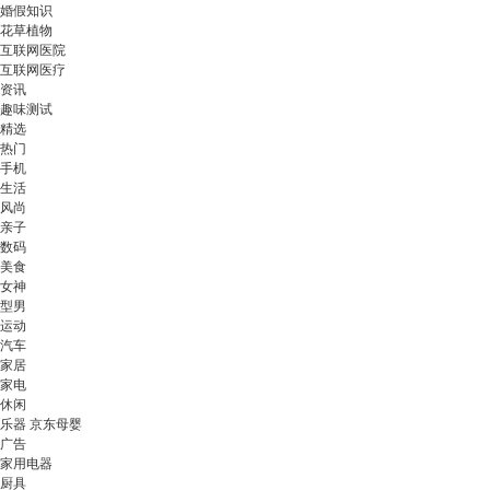
婚假知识
花草植物
互联网医院
互联网医疗
资讯
趣味测试
精选
热门
手机
生活
风尚
亲子
数码
美食
女神
型男
运动
汽车
家居
家电
休闲
乐器 京东母婴
广告
家用电器
厨具