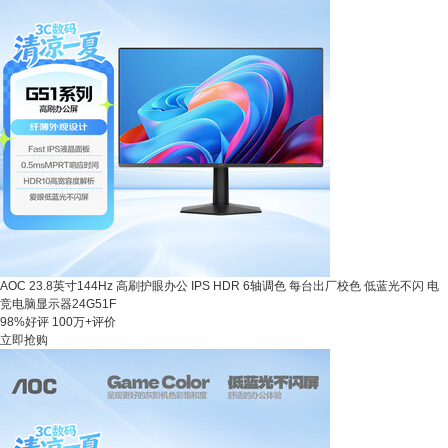
AOC 23.8英寸144Hz 高刷护眼办公 IPS HDR 6轴调色 每台出厂校色 低蓝光不闪 电
竞电脑显示器24G51F
98%好评
100万+评价
立即抢购