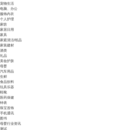
宠物生活
电脑、办公
服饰内衣
个人护理
家纺
家居日用
家具
家庭清洁/纸品
家装建材
酒类
礼品
美妆护肤
母婴
汽车用品
生鲜
食品饮料
玩具乐器
鞋靴
医药保健
钟表
珠宝首饰
手机通讯
图书
母婴行业资讯
测试