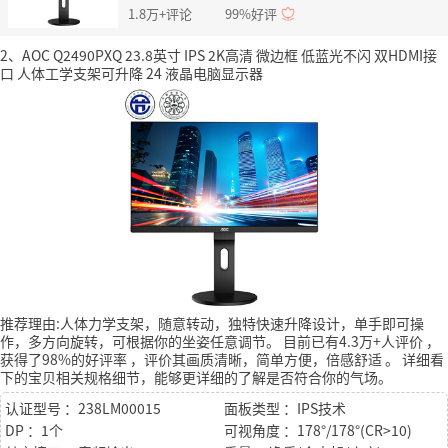
1.8万+评论
99%好评
2、AOC Q2490PXQ 23.8英寸 IPS 2K高清 微边框 低蓝光不闪 双HDMI接
口 人体工学支架可升降 24 液晶电脑显示器
推荐理由:人体力学支架，随意转动，独特快速升降设计，单手即可操
作，多方向旋转，可根据你的坐姿任意调节。
目前已有4.3万+人评价
，
获得了98%的好评率
，评价其画质清晰，简单方便，倍感舒适
。
详细看
下的宝贝相关规格细节，能够更详细的了解是否符合你的气场。
认证型号 ：238LM00015
面板类型 ：IPS技术
DP ：1个
可视角度 ：178°/178°(CR>10)