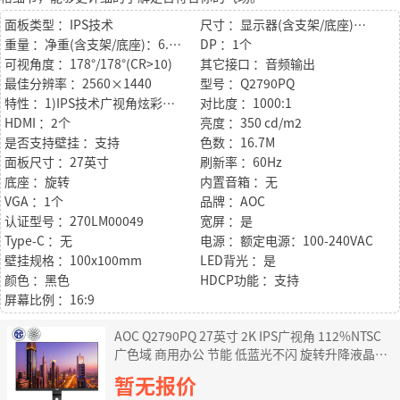
面板类型 ：IPS技术
尺寸 ：显示器(含支架/底座)：614.9(W)x(405~535)(H)x199.5(D)mm 显示器(不含支架/底座)：614.9(W)x364.1(H)x43.5(D)mm
重量 ：净重(含支架/底座)：6.1kg 净重(不含支架/底座)：4.4kg
DP ：1个
可视角度 ：178°/178°(CR>10)
其它接口 ：音频输出
最佳分辨率 ：2560×1440
型号 ：Q2790PQ
特性 ：1)IPS技术广视角炫彩硬屏，2560x1440 QHD分辨率，视角更宽广，呈现锐利细节，让您畅享栩栩如生的影像新视界 2)色彩精准度ΔE<3(平均值)，130%sRGB*，112%NTSC广色域**，色彩呈现更加精准、丰富 3)不闪屏技术，爱眼更健康
对比度 ：1000:1
HDMI ：2个
亮度 ：350 cd/m2
是否支持壁挂 ：支持
色数 ：16.7M
面板尺寸 ：27英寸
刷新率 ：60Hz
底座 ：旋转
内置音箱 ：无
VGA ：1个
品牌 ：AOC
认证型号 ：270LM00049
宽屏 ：是
Type-C ：无
电源 ：额定电源：100-240VAC
壁挂规格 ：100x100mm
LED背光 ：是
颜色 ：黑色
HDCP功能 ：支持
屏幕比例 ：16:9
AOC Q2790PQ 27英寸 2K IPS广视角 112%NTSC
广色域 商用办公 节能 低蓝光不闪 旋转升降液晶显
示器
暂无报价