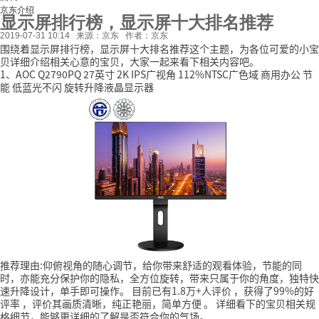
京东介绍
显示屏排行榜，显示屏十大排名推荐
2019-07-31 10:14
来源：京东
作者：京东
围绕着显示屏排行榜，显示屏十大排名推荐这个主题，为各位可爱的小宝
贝详细介绍相关心意的宝贝，大家一起来看下相关内容吧。
1、AOC Q2790PQ 27英寸 2K IPS广视角 112%NTSC广色域 商用办公 节
能 低蓝光不闪 旋转升降液晶显示器
推荐理由:仰俯视角的随心调节，给你带来舒适的观看体验，节能的同
时，亦能充分保护你的隐私，全方位旋转，带来只属于你的角度，独特快
速升降设计，单手即可操作。
目前已有1.8万+人评价
，获得了99%的好
评率
，评价其画质清晰，纯正艳丽，简单方便
。
详细看下的宝贝相关规
格细节，能够更详细的了解是否符合你的气场。