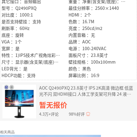
其它接口 ：音频输出
重量 ：净重(含支架/底座)：约4.85kg 净重(不含支架/底座)：约3.25kg
型号 ：Q2490PXQ
最佳分辨率 ：2560×1440
对比度 ：1000:1
HDMI ：2个
是否支持壁挂 ：支持
色数 ：16.7M
刷新率 ：60Hz
亮度 ：250cd/m2
底座 ：旋转
内置音箱 ：无
VGA ：1个
品牌 ：AOC
宽屏 ：是
电源 ：100-240VAC
特性 ：1)IPS技术广视角炫彩硬屏，2560x1440 QHD分辨率，视角更宽广，呈现锐利细节，让您畅享栩栩如生的影像新视界 2)色彩精准度ΔE<2(平均值)，真实呈现专业设计对画质的完美要求、3)人体工学支架，人性化快拆设计，支架可支持四个方向调节(上下升降/左右旋转/前后倾仰/垂直旋转)，提供用户舒适的观赏体验
面板尺寸 ：23.8英寸
尺寸 ：显示器(含支架/底座)：541(W)x(372~502)(H)x200(D)mm 显示器(不含支架/底座)：541(W)x323(H)x47(D)mm
壁挂规格 ：100x100mm
LED背光 ：是
颜色 ：黑色
HDCP功能 ：支持
屏幕比例 ：16:9
AOC Q2490PXQ 23.8英寸 IPS 2K高清 微边框 低蓝
光不闪 双HDMI接口 人体工学支架可升降 24 液晶
电脑显示器
暂无报价
4.3万+评论
98%好评
相关商品