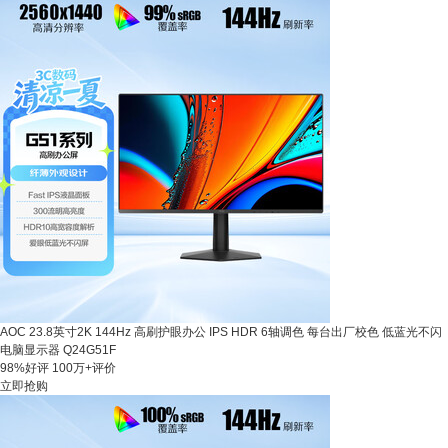
AOC 23.8英寸2K 144Hz 高刷护眼办公 IPS HDR 6轴调色 每台出厂校色 低蓝光不闪
电脑显示器 Q24G51F
98%好评
100万+评价
立即抢购