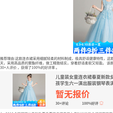
推荐理由:这款连衣裙采用细腻轻柔的材料制成，极具舒适健康特性，这
天，采用高品质的聚酯纤维，做工精致结实，穿着舒适柔软又轻盈。
该
30+人评价
，获得了100%的好评率
。
儿童装女童连衣裙春夏新款
孩学生六一演出服装钢琴表演背
145左右)
暂无报价
30+评论
100%好评