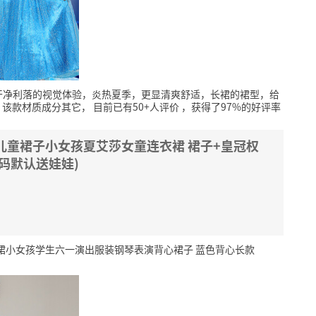
干净利落的视觉体验，炎热夏季，更显清爽舒适，长裙的裙型，给
该款材质成分其它，
目前已有50+人评价
，获得了97%的好评率
儿童裙子小女孩夏艾莎女童连衣裙 裙子+皇冠权
鞋码默认送娃娃)
裙小女孩学生六一演出服装钢琴表演背心裙子 蓝色背心长款