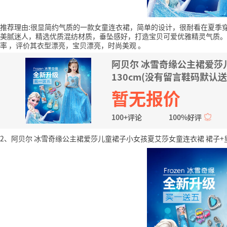
推荐理由:很显简约气质的一款女童连衣裙，简单的设计，很耐看在夏季
美腻迷人，精选优质混纺材质，垂坠感好，打造宝贝可爱优雅精灵气质。
率
，评价其衣型漂亮，宝贝漂亮，时尚美观
。
阿贝尔 冰雪奇缘公主裙爱莎
130cm(没有留言鞋码默认送
暂无报价
100+评论
100%好评
2、阿贝尔 冰雪奇缘公主裙爱莎儿童裙子小女孩夏艾莎女童连衣裙 裙子+皇冠