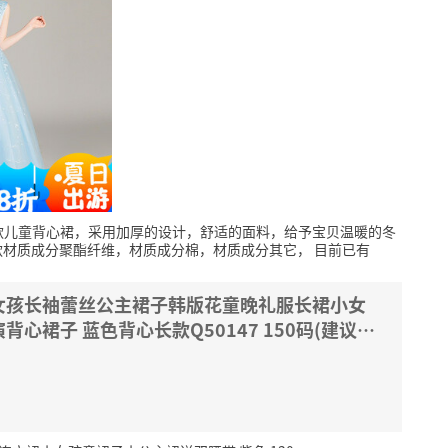
款儿童背心裙，采用加厚的设计，舒适的面料，给予宝贝温暖的冬
款材质成分聚酯纤维，材质成分棉，材质成分其它，
目前已有
女孩长袖蕾丝公主裙子韩版花童晚礼服长裙小女
心裙子 蓝色背心长款Q50147 150码(建议高