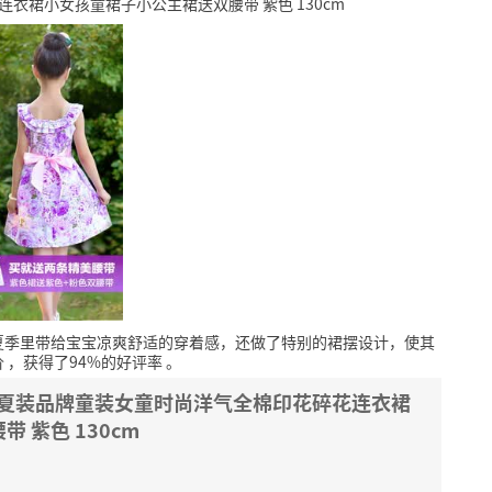
衣裙小女孩童裙子小公主裙送双腰带 紫色 130cm
夏季里带给宝宝凉爽舒适的穿着感，还做了特别的裙摆设计，使其
价
，获得了94%的好评率
。
季夏装品牌童装女童时尚洋气全棉印花碎花连衣裙
 紫色 130cm