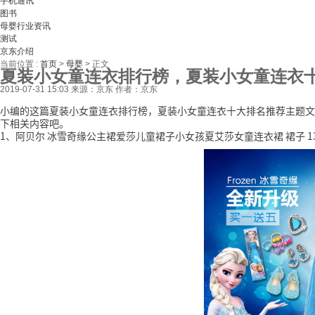
手机通讯
图书
母婴行业资讯
测试
京东介绍
当前位置 :
首页
>
母婴
>
正文
夏装小女童连衣排行榜，夏装小女童连衣
2019-07-31 15:03
来源：京东
作者：京东
小编的这篇夏装小女童连衣排行榜，夏装小女童连衣十大排名推荐主题文
下相关内容吧。
1、阿贝尔 冰雪奇缘公主裙爱莎儿童裙子小女孩夏艾莎女童连衣裙 裙子 13