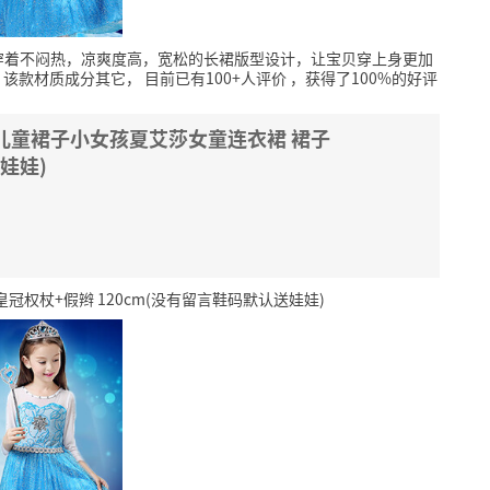
穿着不闷热，凉爽度高，宽松的长裙版型设计，让宝贝穿上身更加
该款材质成分其它，
目前已有100+人评价
，获得了100%的好评
儿童裙子小女孩夏艾莎女童连衣裙 裙子
娃娃)
权杖+假辫 120cm(没有留言鞋码默认送娃娃)