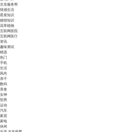
京东服务帮
情感生活
星座知识
婚假知识
花草植物
互联网医院
互联网医疗
资讯
趣味测试
精选
热门
手机
生活
风尚
亲子
数码
美食
女神
型男
运动
汽车
家居
家电
休闲
乐器 京东母婴