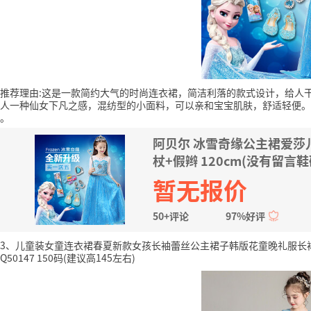
推荐理由:这是一款简约大气的时尚连衣裙，简洁利落的款式设计，给人
人一种仙女下凡之感，混纺型的小面料，可以亲和宝宝肌肤，舒适轻便。
。
阿贝尔 冰雪奇缘公主裙爱莎
杖+假辫 120cm(没有留言
暂无报价
50+评论
97%好评
3、儿童装女童连衣裙春夏新款女孩长袖蕾丝公主裙子韩版花童晚礼服长
Q50147 150码(建议高145左右)