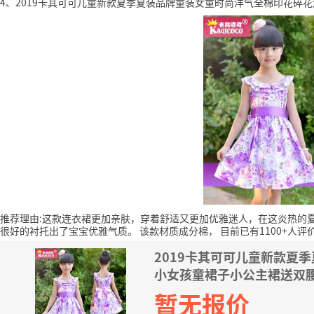
4、2019卡其可可儿童新款夏季夏装品牌童装女童时尚洋气全棉印花碎花连
推荐理由:这款连衣裙更加亲肤，穿着舒适又更加优雅迷人，在这炎热的
很好的衬托出了宝宝优雅气质。
该款材质成分棉，
目前已有1100+人评
2019卡其可可儿童新款夏
小女孩童裙子小公主裙送双腰带
暂无报价