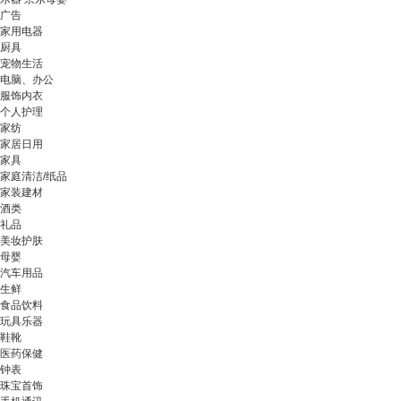
广告
家用电器
厨具
宠物生活
电脑、办公
服饰内衣
个人护理
家纺
家居日用
家具
家庭清洁/纸品
家装建材
酒类
礼品
美妆护肤
母婴
汽车用品
生鲜
食品饮料
玩具乐器
鞋靴
医药保健
钟表
珠宝首饰