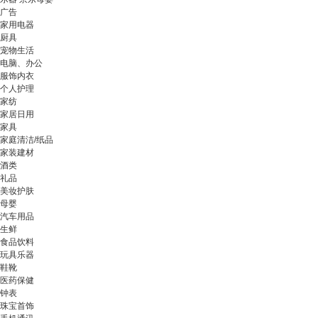
广告
家用电器
厨具
宠物生活
电脑、办公
服饰内衣
个人护理
家纺
家居日用
家具
家庭清洁/纸品
家装建材
酒类
礼品
美妆护肤
母婴
汽车用品
生鲜
食品饮料
玩具乐器
鞋靴
医药保健
钟表
珠宝首饰