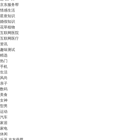
京东服务帮
情感生活
星座知识
婚假知识
花草植物
互联网医院
互联网医疗
资讯
趣味测试
精选
热门
手机
生活
风尚
亲子
数码
美食
女神
型男
运动
汽车
家居
家电
休闲
乐器 京东母婴