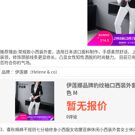
推荐理由:常规款小西装外套，选用日本进口面料制作，手感柔然舒适，
装领，修饰颈部线条更显修长，凸显女性知性洒脱的时尚魅力。
目前已有
否符合你的气场。
品牌 ：伊莲娜（Helene & co）
伊莲娜品牌豹纹袖口西装外套
色 M
暂无报价
0评论
3、春秋棉麻不规则七分袖修身小西服女收腰亚麻休闲小西装外套女士休闲