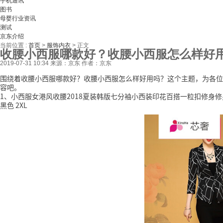
手机通讯
图书
母婴行业资讯
测试
京东介绍
当前位置 :
首页
>
服饰内衣
>
正文
收腰小西服哪款好？收腰小西服怎么样好
2019-07-31 10:34
来源：京东
作者：京东
围绕着收腰小西服哪款好？收腰小西服怎么样好用吗？这个主题，为各位
容吧。
1、小西服女港风收腰2018夏装韩版七分袖小西装印花百搭一粒扣修身
黑色 2XL