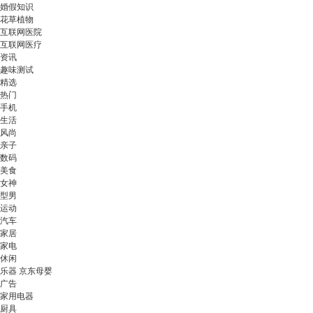
婚假知识
花草植物
互联网医院
互联网医疗
资讯
趣味测试
精选
热门
手机
生活
风尚
亲子
数码
美食
女神
型男
运动
汽车
家居
家电
休闲
乐器 京东母婴
广告
家用电器
厨具