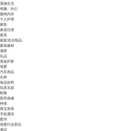
宠物生活
电脑、办公
服饰内衣
个人护理
家纺
家居日用
家具
家庭清洁/纸品
家装建材
酒类
礼品
美妆护肤
母婴
汽车用品
生鲜
食品饮料
玩具乐器
鞋靴
医药保健
钟表
珠宝首饰
手机通讯
图书
母婴行业资讯
测试