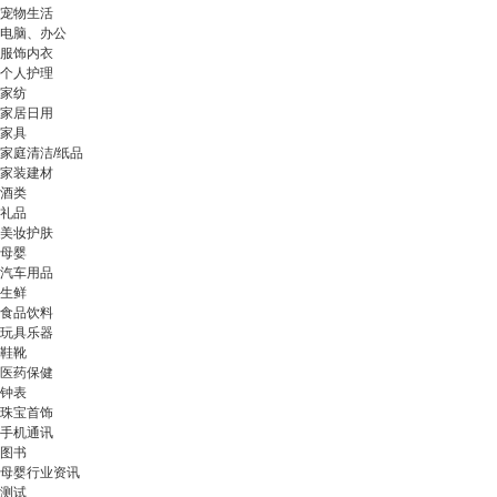
宠物生活
电脑、办公
服饰内衣
个人护理
家纺
家居日用
家具
家庭清洁/纸品
家装建材
酒类
礼品
美妆护肤
母婴
汽车用品
生鲜
食品饮料
玩具乐器
鞋靴
医药保健
钟表
珠宝首饰
手机通讯
图书
母婴行业资讯
测试