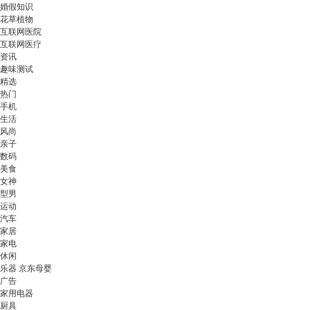
婚假知识
花草植物
互联网医院
互联网医疗
资讯
趣味测试
精选
热门
手机
生活
风尚
亲子
数码
美食
女神
型男
运动
汽车
家居
家电
休闲
乐器 京东母婴
广告
家用电器
厨具