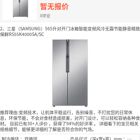
暂无报价
0评论
2、三星（SAMSUNG）565升对开门冰箱智能变频风冷无霜节能静音精致
保鲜RS55K4000SA/SC
推荐理由:变频技术，让机体平稳运行，告别噪音，不打扰您的日常休
息，环保节能，不会对食材造成损害，对开门设计，可以轻松容纳各种食
材。
目前已有30+人评价
，获得了94%的好评率
。
详细看下的宝贝相关
规格细节，能够更详细的了解是否符合你的气场。
制冷循环 ：双循环
产品尺寸（深x宽x高）mm ：700X912X1789