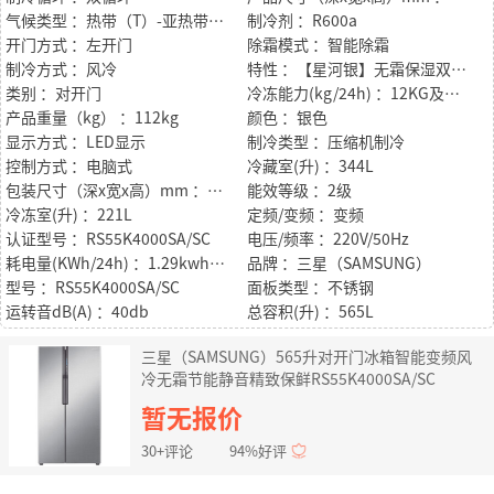
气候类型 ：热带（T）-亚热带（ST）--温带（N）－亚温带型（SN）
制冷剂 ：R600a
开门方式 ：左开门
除霜模式 ：智能除霜
制冷方式 ：风冷
特性 ：【星河银】无霜保湿双循环 家居美学 大容量
类别 ：对开门
冷冻能力(kg/24h) ：12KG及以上
产品重量（kg） ：112kg
颜色 ：银色
显示方式 ：LED显示
制冷类型 ：压缩机制冷
控制方式 ：电脑式
冷藏室(升) ：344L
包装尺寸（深x宽x高）mm ：776x947x1907
能效等级 ：2级
冷冻室(升) ：221L
定频/变频 ：变频
认证型号 ：RS55K4000SA/SC
电压/频率 ：220V/50Hz
耗电量(KWh/24h) ：1.29kwh/24h
品牌 ：三星（SAMSUNG）
型号 ：RS55K4000SA/SC
面板类型 ：不锈钢
运转音dB(A) ：40db
总容积(升) ：565L
三星（SAMSUNG）565升对开门冰箱智能变频风
冷无霜节能静音精致保鲜RS55K4000SA/SC
暂无报价
30+评论
94%好评