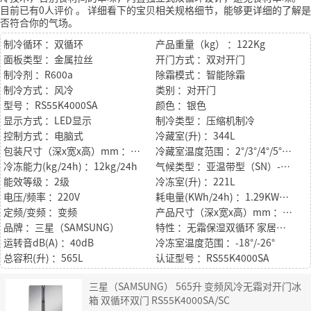
目前已有0人评价
。
详细看下的宝贝相关规格细节，能够更详细的了解是
否符合你的气场。
制冷循环 ：双循环
产品重量（kg） ：122Kg
面板类型 ：金属拉丝
开门方式 ：双对开门
制冷剂 ：R600a
除霜模式 ：智能除霜
制冷方式 ：风冷
类别 ：对开门
型号 ：RS55K4000SA
颜色 ：银色
显示方式 ：LED显示
制冷类型 ：压缩机制冷
控制方式 ：电脑式
冷藏室(升) ：344L
包装尺寸（深x宽x高）mm ：974 × 776 × 1907
冷藏室温度范围 ：2°/3°/4°/5°/7°
冷冻能力(kg/24h) ：12kg/24h
气候类型 ：亚温带型（SN）-温带型（N）-亚热带型（ST）
能效等级 ：2级
冷冻室(升) ：221L
电压/频率 ：220V
耗电量(KWh/24h) ：1.29KWh/24h
定频/变频 ：变频
产品尺寸（深x宽x高）mm ：912 x 700 x 1789
品牌 ：三星（SAMSUNG）
特性 ：无霜保湿双循环 家居美学 大容量
运转音dB(A) ：40dB
冷冻室温度范围 ：-18°/-26°
总容积(升) ：565L
认证型号 ：RS55K4000SA
三星（SAMSUNG） 565升 变频风冷无霜对开门冰
箱 双循环双门 RS55K4000SA/SC