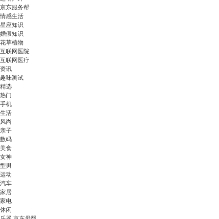
京东服务帮
情感生活
星座知识
婚假知识
花草植物
互联网医院
互联网医疗
资讯
趣味测试
精选
热门
手机
生活
风尚
亲子
数码
美食
女神
型男
运动
汽车
家居
家电
休闲
乐器 京东母婴