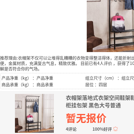
推荐理由:衣帽架不仅可以让堆得乱糟糟的衣物变得整洁得体，还能折射
便，金属材质，充满复古气息，精致优雅。
目前已有4人评价
，获得了1
解是否符合你的气场。
产品净重（kg） ：产品净重
组立尺寸（cm） ：组立
商品承重（kg） ：商品承重
层位 ：四层
衣帽架落地式衣架空间鞋架
柜挂包架 黑色大号普通
暂无报价
4评论
100%好评