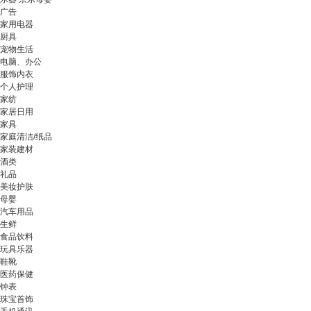
广告
家用电器
厨具
宠物生活
电脑、办公
服饰内衣
个人护理
家纺
家居日用
家具
家庭清洁/纸品
家装建材
酒类
礼品
美妆护肤
母婴
汽车用品
生鲜
食品饮料
玩具乐器
鞋靴
医药保健
钟表
珠宝首饰