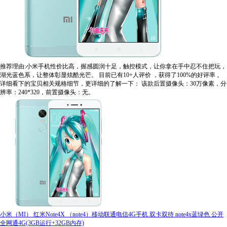
推荐理由:小米手机性价比高，握感圆润十足，触控模式，让你拿在手中忍不住把玩，
湖光蓝色系，让整体彰显炫酷光芒。
目前已有10+人评价
，获得了100%的好评率
。
详细看下的宝贝相关规格细节，更详细的了解一下：
该款后置摄像头：30万像素，分
辨率：240*320，前置摄像头：无。
小米（MI） 红米Note4X （note4）移动联通电信4G手机 双卡双待 note4x蓝绿色 公开
全网通4G(3GB运行+32GB内存)