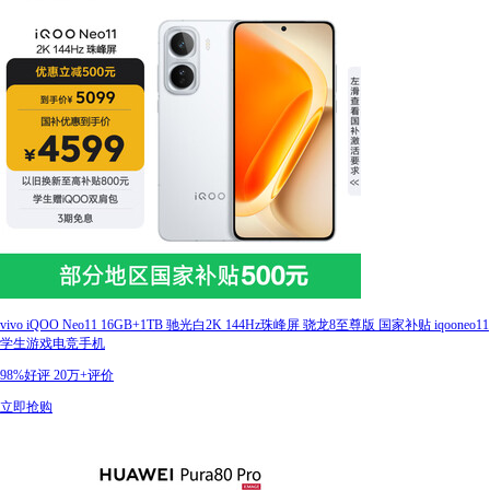
vivo iQOO Neo11 16GB+1TB 驰光白2K 144Hz珠峰屏 骁龙8至尊版 国家补贴 iqooneo11
学生游戏电竞手机
98%好评
20万+评价
立即抢购