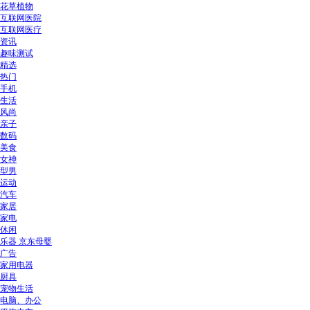
花草植物
互联网医院
互联网医疗
资讯
趣味测试
精选
热门
手机
生活
风尚
亲子
数码
美食
女神
型男
运动
汽车
家居
家电
休闲
乐器 京东母婴
广告
家用电器
厨具
宠物生活
电脑、办公