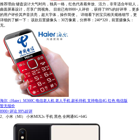
推荐理由:键盘设计大气时尚，独具一格，红色代表着奔放、活力，非常适合年轻人，
曲面屏幕设计，尽享广阔视角。
目前已有8900+人评价
，获得了99%的好评率
，更多
的用户评价其声音洪亮，超大字体，操作简便
。
详细看下的宝贝相关规格细节，更
详细的了解一下：
该款后置摄像头：30万像素，分辨率：240*320，前置摄像头：
无。
海尔（Haier）M360C 电信老人机 老人手机 超长待机 支持电信4G 红色 电信版
暂无报价
8900+评论
99%好评
2、小米（MI） 小米MIX2s 手机 黑色 全网通6G+64G