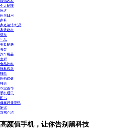
服饰内衣
个人护理
家纺
家居日用
家具
家庭清洁/纸品
家装建材
酒类
礼品
美妆护肤
母婴
汽车用品
生鲜
食品饮料
玩具乐器
鞋靴
医药保健
钟表
珠宝首饰
手机通讯
图书
母婴行业资讯
测试
京东介绍
高颜值手机，让你告别黑科技