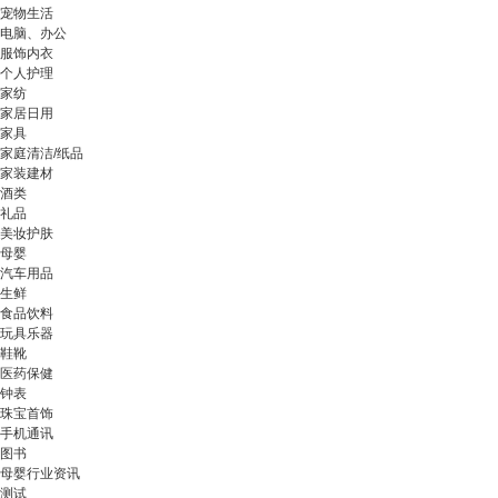
宠物生活
电脑、办公
服饰内衣
个人护理
家纺
家居日用
家具
家庭清洁/纸品
家装建材
酒类
礼品
美妆护肤
母婴
汽车用品
生鲜
食品饮料
玩具乐器
鞋靴
医药保健
钟表
珠宝首饰
手机通讯
图书
母婴行业资讯
测试