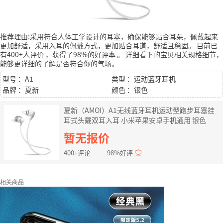
推荐理由:采用符合人体工学设计的耳塞，确保能够贴合耳朵，佩戴起来
更加舒适，采用入耳的佩戴方式，更加贴合耳道，舒适且稳固。
目前已
有400+人评价
，获得了98%的好评率
。
详细看下的宝贝相关规格细节，
能够更详细的了解是否符合你的气场。
型号 ：A1
类型 ：运动蓝牙耳机
品牌 ：夏新
颜色 ：银色
夏新（AMOI）A1无线蓝牙耳机运动型跑步耳塞挂
耳式头戴双耳入耳 小米苹果安卓手机通用 银色
暂无报价
400+评论
98%好评
相关商品