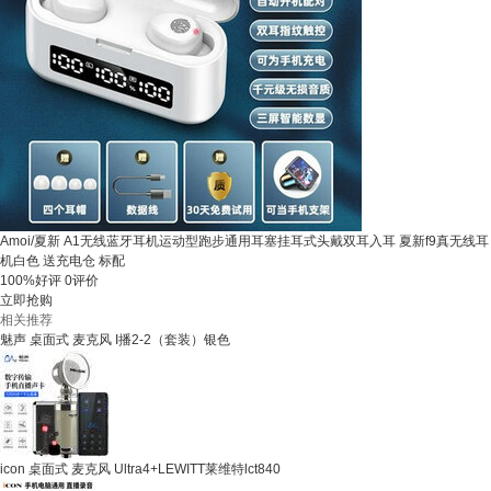
Amoi/夏新 A1无线蓝牙耳机运动型跑步通用耳塞挂耳式头戴双耳入耳 夏新f9真无线耳
机白色 送充电仓 标配
100%好评
0评价
立即抢购
相关推荐
魅声 桌面式 麦克风 I播2-2（套装）银色
icon 桌面式 麦克风 Ultra4+LEWITT莱维特lct840