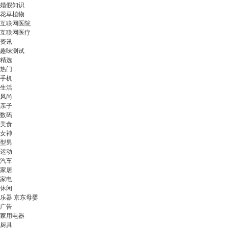
婚假知识
花草植物
互联网医院
互联网医疗
资讯
趣味测试
精选
热门
手机
生活
风尚
亲子
数码
美食
女神
型男
运动
汽车
家居
家电
休闲
乐器 京东母婴
广告
家用电器
厨具