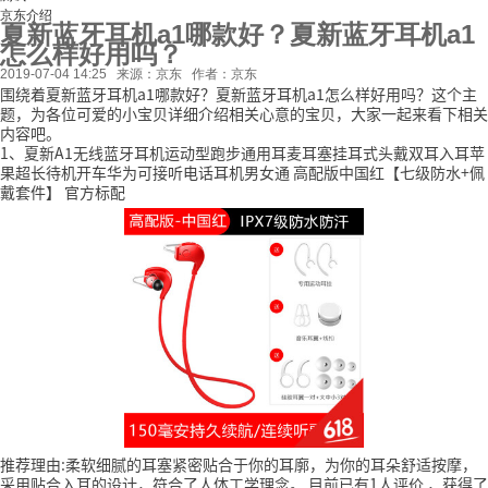
京东介绍
夏新蓝牙耳机a1哪款好？夏新蓝牙耳机a1
怎么样好用吗？
2019-07-04 14:25
来源：京东
作者：京东
围绕着夏新蓝牙耳机a1哪款好？夏新蓝牙耳机a1怎么样好用吗？这个主
题，为各位可爱的小宝贝详细介绍相关心意的宝贝，大家一起来看下相关
内容吧。
1、夏新A1无线蓝牙耳机运动型跑步通用耳麦耳塞挂耳式头戴双耳入耳苹
果超长待机开车华为可接听电话耳机男女通 高配版中国红【七级防水+佩
戴套件】 官方标配
推荐理由:柔软细腻的耳塞紧密贴合于你的耳廓，为你的耳朵舒适按摩，
采用贴合入耳的设计，符合了人体工学理念。
目前已有1人评价
，获得了