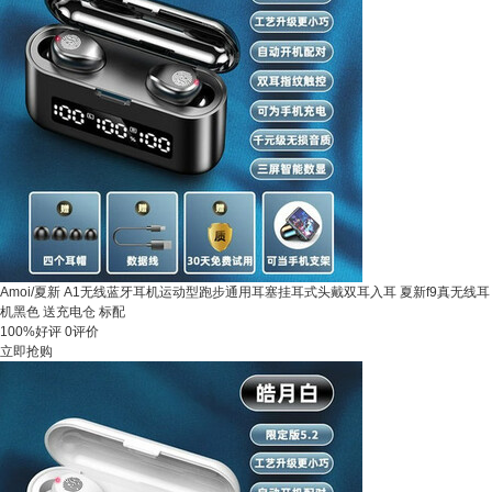
Amoi/夏新 A1无线蓝牙耳机运动型跑步通用耳塞挂耳式头戴双耳入耳 夏新f9真无线耳
机黑色 送充电仓 标配
100%好评
0评价
立即抢购