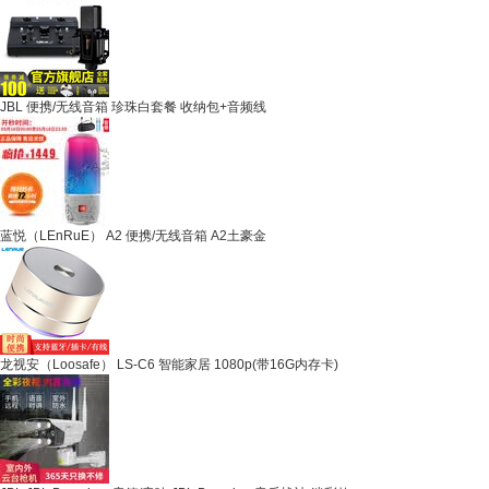
JBL 便携/无线音箱 珍珠白套餐 收纳包+音频线
蓝悦（LEnRuE） A2 便携/无线音箱 A2土豪金
龙视安（Loosafe） LS-C6 智能家居 1080p(带16G内存卡)