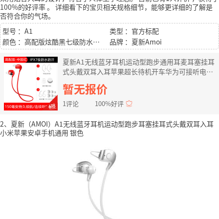
100%的好评率
。
详细看下的宝贝相关规格细节，能够更详细的了解是
否符合你的气场。
型号 ：A1
类型 ：官方标配
颜色 ：高配版炫酷黑七级防水佩戴套件
品牌 ：夏新Amoi
夏新A1无线蓝牙耳机运动型跑步通用耳麦耳塞挂耳
式头戴双耳入耳苹果超长待机开车华为可接听电话
耳机男女通 高配版中国红【七级防水+佩戴套件】
暂无报价
官方标配
1评论
100%好评
2、夏新（AMOI）A1无线蓝牙耳机运动型跑步耳塞挂耳式头戴双耳入耳
小米苹果安卓手机通用 银色