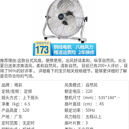
推荐理由:这款台式风扇，便携使用，出风舒适柔和，纵享自然风，炎炎
夏日送来凉爽清风，柔和自然风，清新自然。
目前已有200+人评价
，获
得了96%的好评率
。
详细看下的宝贝相关规格细节，能够更详细的了解
是否符合你的气场。
品牌 ：皓彩
风类模式 ：自然风
定频/变频 ：定频
额定电压 ：220
摇头方式 ：上下摇头
整机尺寸（mm) ：535*180*520
净重（kg) ：6.5
扇叶直径（cm） ：45
产品高度 ：520
额定功率 ：50Hz
产地 ：广东
风力档位 ：五档以上
定时范围 ：无定时
扇叶片数 ：3