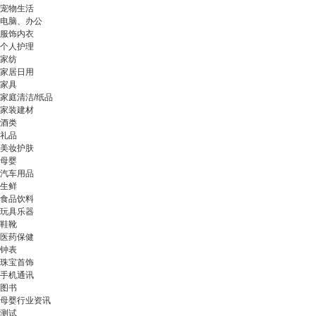
宠物生活
电脑、办公
服饰内衣
个人护理
家纺
家居日用
家具
家庭清洁/纸品
家装建材
酒类
礼品
美妆护肤
母婴
汽车用品
生鲜
食品饮料
玩具乐器
鞋靴
医药保健
钟表
珠宝首饰
手机通讯
图书
母婴行业资讯
测试