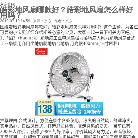
京东介绍
皓彩地风扇哪款好？皓彩地风扇怎么样好
用吗？
2019-07-10 14:59
来源：京东
作者：京东
围绕着皓彩地风扇哪款好？皓彩地风扇怎么样好用吗？这个主题，为各位
可爱的小宝贝详细介绍相关心意的宝贝，大家一起来看下相关内容吧。
1、皓彩（haoluck）趴地扇工业电风扇强力落地扇大风力趴地风扇台式
工业扇家用商用坐地扇爬地扇台地扇 月光银400mm(16寸四档)
推荐理由:台式设计，方便在家中各处使用，凉爽的自然风，舒适凉爽，
实用贴心，自然风模式，打造舒适体验，驱走炎热的夏天。
目前已有
2000+人评价
，获得了98%的好评率
，评价其风大马力足，声音很轻，
非常好用
。
详细看下的宝贝相关规格细节，能够更详细的了解是否符合