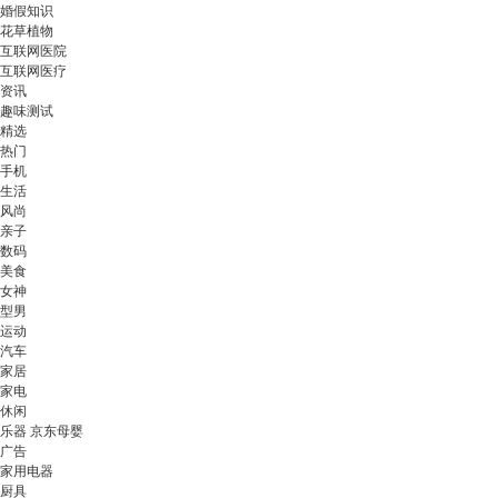
婚假知识
花草植物
互联网医院
互联网医疗
资讯
趣味测试
精选
热门
手机
生活
风尚
亲子
数码
美食
女神
型男
运动
汽车
家居
家电
休闲
乐器 京东母婴
广告
家用电器
厨具