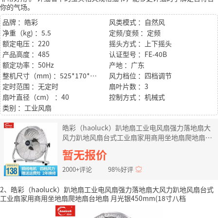
你的气场。
品牌 ：皓彩
风类模式 ：自然风
净重（kg) ：5.5
定频/变频 ：定频
额定电压 ：220
摇头方式 ：上下摇头
产品高度 ：485
认证型号 ：FE-40B
额定功率 ：50Hz
产地 ：广东
整机尺寸（mm) ：525*170*485
风力档位 ：四档调节
定时范围 ：无定时
扇叶片数 ：3
扇叶直径（cm） ：40
控制方式 ：机械式
类别 ：工业风扇
皓彩（haoluck）趴地扇工业电风扇强力落地扇大
风力趴地风扇台式工业扇家用商用坐地扇爬地扇台
地扇 月光银400mm(16寸四档)
暂无报价
2000+评论
98%好评
2、皓彩（haoluck）趴地扇工业电风扇强力落地扇大风力趴地风扇台式
工业扇家用商用坐地扇爬地扇台地扇 月光银450mm(18寸八档