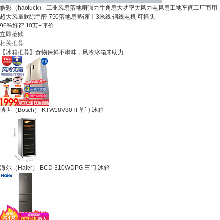
皓彩（haoluck） 工业风扇落地扇强力牛角扇大功率大风力电风扇工地车间工厂商用
超大风量吹除甲醛 750落地扇塑钢叶 3米线 铜线电机 可摇头
96%好评
10万+评价
立即抢购
相关推荐
【冰箱推荐】食物保鲜不串味，风冷冰箱来助力
博世（Bosch） KTW18V80TI 单门 冰箱
海尔（Haier） BCD-310WDPG 三门 冰箱