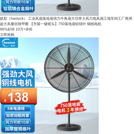
皓彩（haoluck） 工业风扇落地扇强力牛角扇大功率大风力电风扇工地车间工厂商用
超大风量吹除甲醛 【升级一键摇头】750落地扇铝镁叶 铜线电机
96%好评
10万+评价
立即抢购