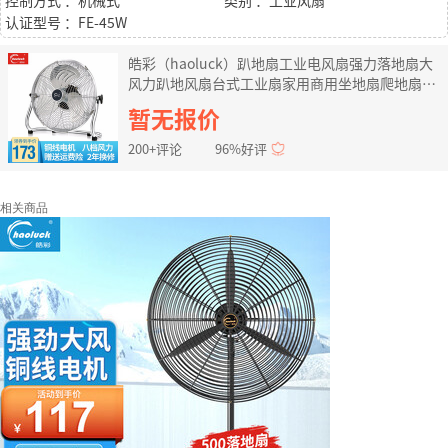
控制方式 ：机械式
类别 ：工业风扇
认证型号 ：FE-45W
皓彩（haoluck）趴地扇工业电风扇强力落地扇大
风力趴地风扇台式工业扇家用商用坐地扇爬地扇台
地扇 月光银450mm(18寸八档
暂无报价
200+评论
96%好评
相关商品