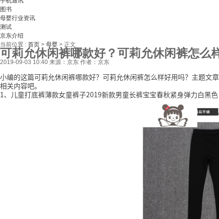
手机通讯
图书
母婴行业资讯
测试
京东介绍
当前位置 :
首页
>
母婴
>
正文
可莉允休闲裤哪款好？可莉允休闲裤怎么
2019-09-03 10:40
来源：京东
作者：京东
小编的这篇可莉允休闲裤哪款好？可莉允休闲裤怎么样好用吗？主题文章
相关内容吧。
1、儿童打底裤薄款女童裤子2019新款男童长裤宝宝春秋紧身弹力白黑色 黑