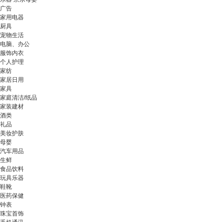
广告
家用电器
厨具
宠物生活
电脑、办公
服饰内衣
个人护理
家纺
家居日用
家具
家庭清洁/纸品
家装建材
酒类
礼品
美妆护肤
母婴
汽车用品
生鲜
食品饮料
玩具乐器
鞋靴
医药保健
钟表
珠宝首饰