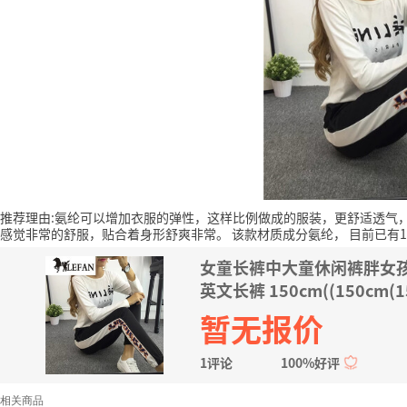
推荐理由:氨纶可以增加衣服的弹性，这样比例做成的服装，更舒适透气
感觉非常的舒服，贴合着身形舒爽非常。
该款材质成分氨纶，
目前已有
女童长裤中大童休闲裤胖女孩1
英文长裤 150cm((150cm(1
暂无报价
1评论
100%好评
相关商品