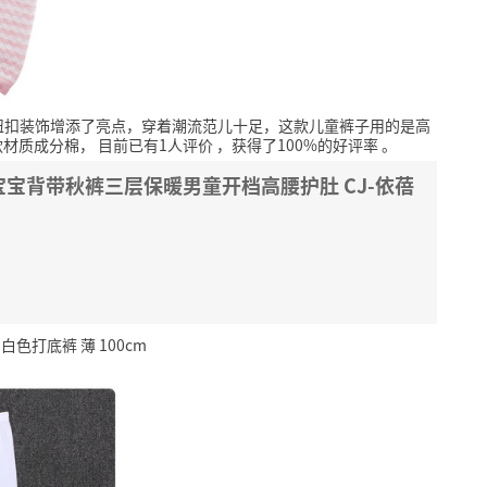
纽扣装饰增添了亮点，穿着潮流范儿十足，这款儿童裤子用的是高
款材质成分棉，
目前已有1人评价
，获得了100%的好评率
。
宝背带秋裤三层保暖男童开档高腰护肚 CJ-依蓓
色打底裤 薄 100cm