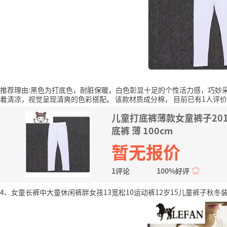
推荐理由:黑色为打底色，耐脏保暖，白色彰显十足的个性活力感，巧妙
着清凉，视觉呈现清爽的色彩搭配。
该款材质成分棉，
目前已有1人评价
儿童打底裤薄款女童裤子20
底裤 薄 100cm
暂无报价
1评论
100%好评
4、女童长裤中大童休闲裤胖女孩13宽松10运动裤12岁15儿童裤子秋冬装 炫火英文