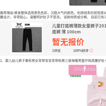
推荐理由:裤身整体选用黑色色彩，沉稳大气的颜色，利用线条的视觉感
腰设计，非常贴心，温暖呵护肚子不受凉。
该款材质成分棉，
目前已有
儿童打底裤薄款女童裤子20
底裤 薄 100cm
暂无报价
1评论
100%好评
2、婴儿幼儿裤子春秋男女背带宝宝背带秋裤三层保暖男童开档高腰护肚 CJ-