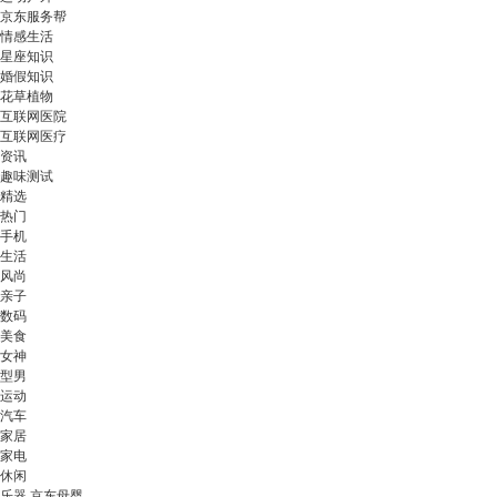
京东服务帮
情感生活
星座知识
婚假知识
花草植物
互联网医院
互联网医疗
资讯
趣味测试
精选
热门
手机
生活
风尚
亲子
数码
美食
女神
型男
运动
汽车
家居
家电
休闲
乐器 京东母婴