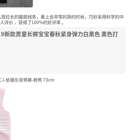
从而拉长的腿部线条，看上去非常的简约时尚，巧妙采用科学的中
1人评价
，获得了100%的好评率
。
19新款男童长裤宝宝春秋紧身弹力白黑色 黑色打
依蓓乐背带裤-粉熊 73cm