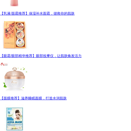
【乳液/面霜推荐】保湿补水面霜，拯救你的肌肤
【眼霜/眼部精华推荐】眼部按摩仪，让肌肤焕发活力
【面膜推荐】滋养睡眠面膜，打造水润肌肤