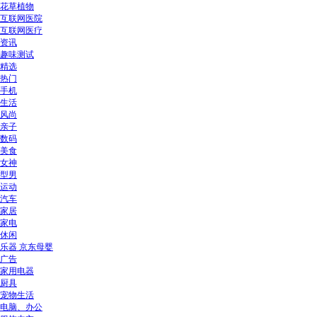
花草植物
互联网医院
互联网医疗
资讯
趣味测试
精选
热门
手机
生活
风尚
亲子
数码
美食
女神
型男
运动
汽车
家居
家电
休闲
乐器 京东母婴
广告
家用电器
厨具
宠物生活
电脑、办公