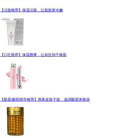
【洁面推荐】保湿洁面，让肌肤更水嫩
【口红推荐】保湿唇膏，让你告别干燥肌
【眼霜/眼部精华推荐】熬夜皮肤干燥，滋润眼霜来救场