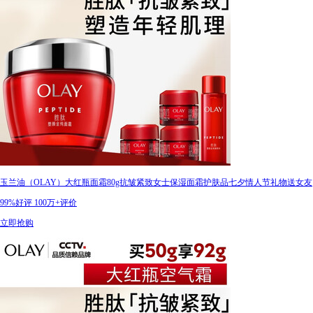
玉兰油（OLAY）大红瓶面霜80g抗皱紧致女士保湿面霜护肤品七夕情人节礼物送女友
99%好评
100万+评价
立即抢购