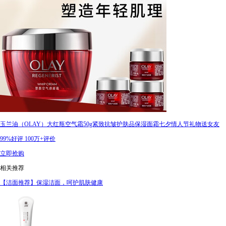
玉兰油（OLAY）大红瓶空气霜50g紧致抗皱护肤品保湿面霜七夕情人节礼物送女友
99%好评
100万+评价
立即抢购
相关推荐
【洁面推荐】保湿洁面，呵护肌肤健康