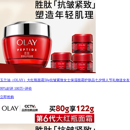
玉兰油（OLAY）大红瓶面霜50g抗皱紧致女士保湿面霜护肤品七夕情人节礼物送女友
99%好评
100万+评价
立即抢购