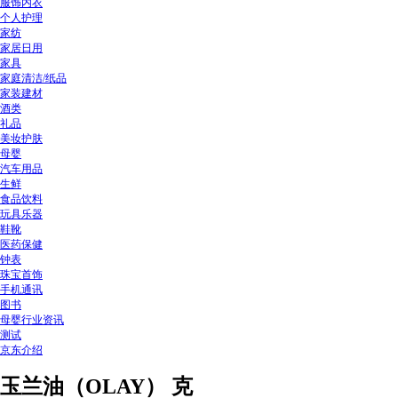
服饰内衣
个人护理
家纺
家居日用
家具
家庭清洁/纸品
家装建材
酒类
礼品
美妆护肤
母婴
汽车用品
生鲜
食品饮料
玩具乐器
鞋靴
医药保健
钟表
珠宝首饰
手机通讯
图书
母婴行业资讯
测试
京东介绍
玉兰油（OLAY） 克