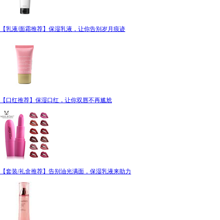
【乳液/面霜推荐】保湿乳液，让你告别岁月痕迹
【口红推荐】保湿口红，让你双唇不再尴尬
【套装/礼盒推荐】告别油光满面，保湿乳液来助力