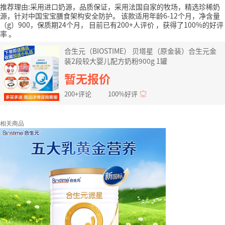
推荐理由:采用进口奶源，品质保证，采用法国自家的牧场，精选珍稀奶
源，针对中国宝宝膳食架构安全防护。
该款适用年龄6-12个月，净含量
（g）900，保质期24个月，
目前已有200+人评价
，获得了100%的好评
率
。
合生元（BIOSTIME） 贝塔星（原金装）合生元金
装2段较大婴儿配方奶粉900g 1罐
暂无报价
200+评论
100%好评
相关商品