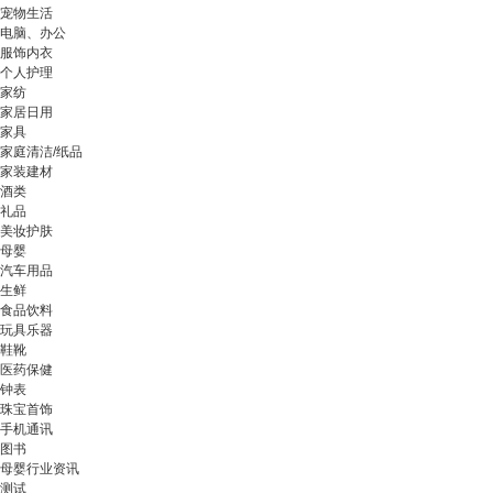
宠物生活
电脑、办公
服饰内衣
个人护理
家纺
家居日用
家具
家庭清洁/纸品
家装建材
酒类
礼品
美妆护肤
母婴
汽车用品
生鲜
食品饮料
玩具乐器
鞋靴
医药保健
钟表
珠宝首饰
手机通讯
图书
母婴行业资讯
测试