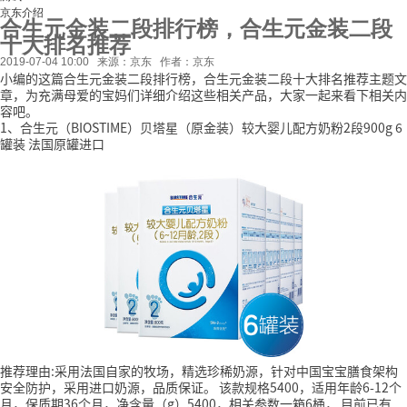
京东介绍
合生元金装二段排行榜，合生元金装二段
十大排名推荐
2019-07-04 10:00
来源：京东
作者：京东
小编的这篇合生元金装二段排行榜，合生元金装二段十大排名推荐主题文
章，为充满母爱的宝妈们详细介绍这些相关产品，大家一起来看下相关内
容吧。
1、合生元（BIOSTIME）贝塔星（原金装）较大婴儿配方奶粉2段900g 6
罐装 法国原罐进口
推荐理由:采用法国自家的牧场，精选珍稀奶源，针对中国宝宝膳食架构
安全防护，采用进口奶源，品质保证。
该款规格5400，适用年龄6-12个
月，保质期36个月，净含量（g）5400，相关参数一箱6桶，
目前已有