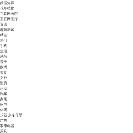
婚假知识
花草植物
互联网医院
互联网医疗
资讯
趣味测试
精选
热门
手机
生活
风尚
亲子
数码
美食
女神
型男
运动
汽车
家居
家电
休闲
乐器 京东母婴
广告
家用电器
厨具