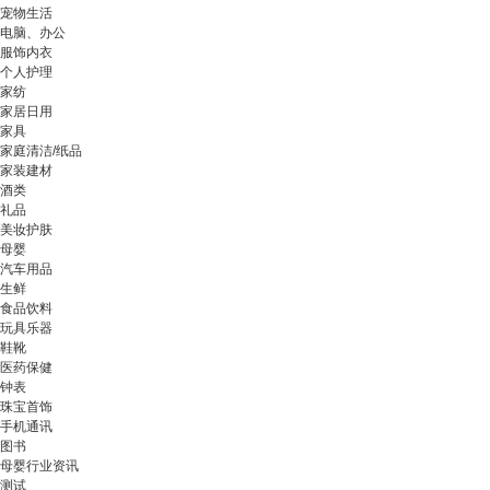
宠物生活
电脑、办公
服饰内衣
个人护理
家纺
家居日用
家具
家庭清洁/纸品
家装建材
酒类
礼品
美妆护肤
母婴
汽车用品
生鲜
食品饮料
玩具乐器
鞋靴
医药保健
钟表
珠宝首饰
手机通讯
图书
母婴行业资讯
测试