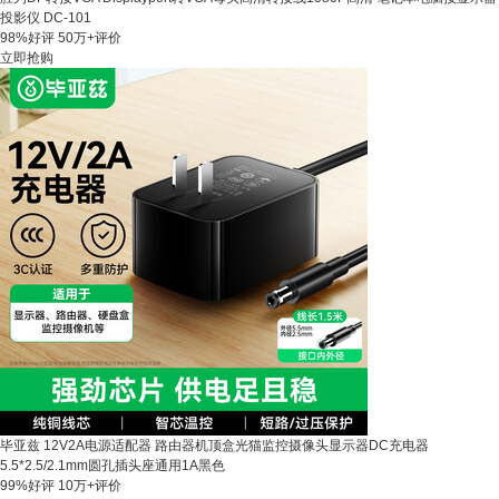
投影仪 DC-101
98%好评
50万+评价
立即抢购
毕亚兹 12V2A电源适配器 路由器机顶盒光猫监控摄像头显示器DC充电器
5.5*2.5/2.1mm圆孔插头座通用1A黑色
99%好评
10万+评价