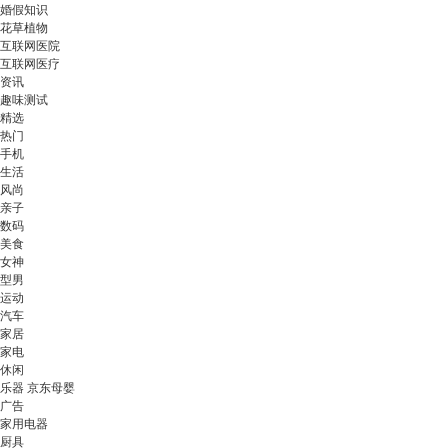
婚假知识
花草植物
互联网医院
互联网医疗
资讯
趣味测试
精选
热门
手机
生活
风尚
亲子
数码
美食
女神
型男
运动
汽车
家居
家电
休闲
乐器 京东母婴
广告
家用电器
厨具