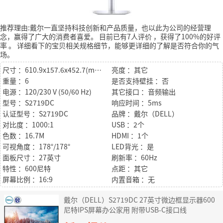
推荐理由:戴尔一直坚持科技创新和产品质量，也以此为公司的经营理
念，赢得了广大的消费者喜爱。
目前已有7人评价
，获得了100%的好评
率
。
详细看下的宝贝相关规格细节，能够更详细的了解是否符合你的气
场。
尺寸 ：610.9x157.6x452.7(mm)带底座
亮度 ：其它
重量 ：6
是否支持壁挂 ：否
电源 ：120/230 V (50/60 Hz)
其它接口 ：音频输出
型号 ：S2719DC
响应时间 ：5ms
认证型号 ：S2719DC
品牌 ：戴尔（DELL）
对比度 ：1000:1
USB ：2个
色数 ：16.7M
HDMI ：1个
可视角度 ：178°/178°
LED背光 ：是
面板尺寸 ：27英寸
刷新率 ：60Hz
特性 ：600尼特
点距 ：其它
屏幕比例 ：16:9
内置音箱 ：无
戴尔（DELL）S2719DC 27英寸微边框显示器600
尼特IPS屏幕办公家用 附带USB-C接口线