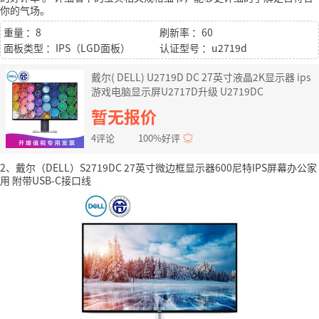
你的气场。
重量 ：8
刷新率 ：60
面板类型 ：IPS（LGD面板）
认证型号 ：u2719d
戴尔( DELL) U2719D DC 27英寸液晶2K显示器 ips
游戏电脑显示屏U2717D升级 U2719DC
暂无报价
4评论
100%好评
2、戴尔（DELL）S2719DC 27英寸微边框显示器600尼特IPS屏幕办公家
用 附带USB-C接口线