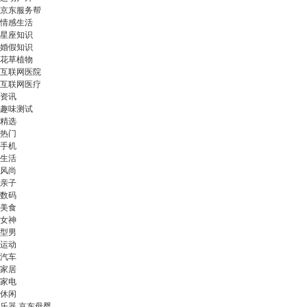
京东服务帮
情感生活
星座知识
婚假知识
花草植物
互联网医院
互联网医疗
资讯
趣味测试
精选
热门
手机
生活
风尚
亲子
数码
美食
女神
型男
运动
汽车
家居
家电
休闲
乐器 京东母婴