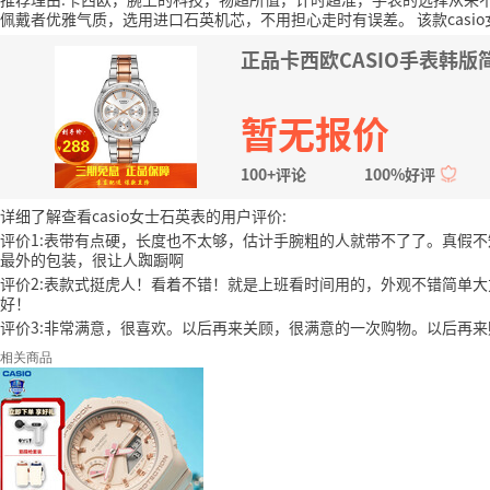
佩戴者优雅气质，选用进口石英机芯，不用担心走时有误差。
该款cas
正品卡西欧CASIO手表韩版简
暂无报价
100+评论
100%好评
详细了解查看casio女士石英表的用户评价:
评价1:表带有点硬，长度也不太够，估计手腕粗的人就带不了了。真假
最外的包装，很让人踟蹰啊
评价2:表款式挺虎人！看着不错！就是上班看时间用的，外观不错简单
好！
评价3:非常满意，很喜欢。以后再来关顾，很满意的一次购物。以后再
相关商品