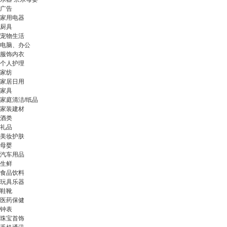
广告
家用电器
厨具
宠物生活
电脑、办公
服饰内衣
个人护理
家纺
家居日用
家具
家庭清洁/纸品
家装建材
酒类
礼品
美妆护肤
母婴
汽车用品
生鲜
食品饮料
玩具乐器
鞋靴
医药保健
钟表
珠宝首饰