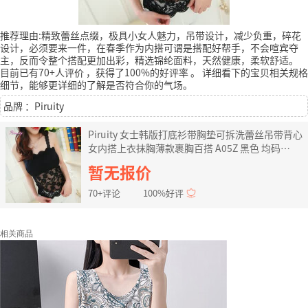
推荐理由:精致蕾丝点缀，极具小女人魅力，吊带设计，减少负重，碎花
设计，必须要来一件，在春季作为内搭可谓是搭配好帮手，不会喧宾夺
主，反而令整个搭配更加出彩，精选锦纶面料，天然健康，柔软舒适。
目前已有70+人评价
，获得了100%的好评率
。
详细看下的宝贝相关规格
细节，能够更详细的了解是否符合你的气场。
品牌 ：Piruity
Piruity 女士韩版打底衫带胸垫可拆洗蕾丝吊带背心
女内搭上衣抹胸薄款裹胸百搭 A05Z 黑色 均码
（80-115斤可穿）
暂无报价
70+评论
100%好评
相关商品