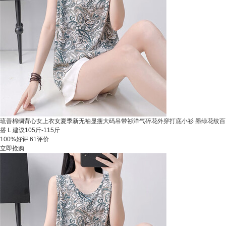
琉善棉绸背心女上衣女夏季新无袖显瘦大码吊带衫洋气碎花外穿打底小衫 墨绿花纹百
搭 L 建议105斤-115斤
100%好评
61评价
立即抢购