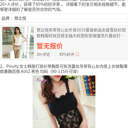
20+人评价
，获得了85%的好评率
。
详细看下的宝贝相关规格细节，能
够更详细的了解是否符合你的气场。
品牌 ：预立悦
预立悦吊带背心女外穿2019夏装新品女装雪纺衫短
款韩版时尚百搭无袖大码宽松型褶皱亮片蕾丝打底
衫 白色无袖 4XL
暂无报价
20+评论
85%好评
2、Piruity 女士韩版打底衫带胸垫可拆洗蕾丝吊带背心女内搭上衣抹胸薄
款裹胸百搭 A05Z 黑色 均码（80-115斤可穿）