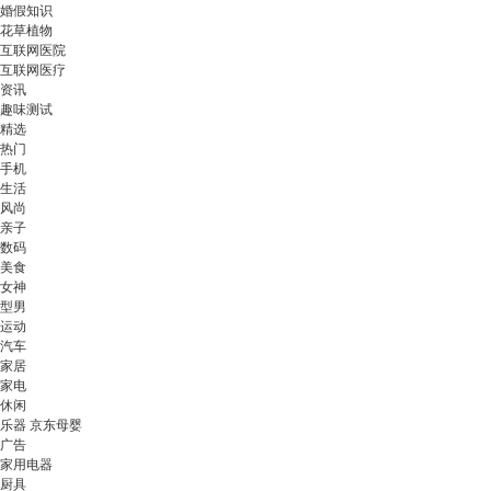
婚假知识
花草植物
互联网医院
互联网医疗
资讯
趣味测试
精选
热门
手机
生活
风尚
亲子
数码
美食
女神
型男
运动
汽车
家居
家电
休闲
乐器 京东母婴
广告
家用电器
厨具