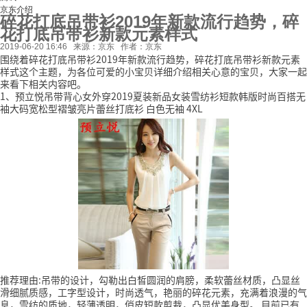
京东介绍
碎花打底吊带衫2019年新款流行趋势，碎
花打底吊带衫新款元素样式
2019-06-20 16:46
来源：京东
作者：京东
围绕着碎花打底吊带衫2019年新款流行趋势，碎花打底吊带衫新款元素
样式这个主题，为各位可爱的小宝贝详细介绍相关心意的宝贝，大家一起
来看下相关内容吧。
1、预立悦吊带背心女外穿2019夏装新品女装雪纺衫短款韩版时尚百搭无
袖大码宽松型褶皱亮片蕾丝打底衫 白色无袖 4XL
推荐理由:吊带的设计，勾勒出白皙圆润的肩膀，柔软蕾丝材质，凸显丝
滑细腻质感，工字型设计，时尚透气，艳丽的碎花元素，充满着浪漫的气
息，雪纺的质地，轻薄透明，俏皮短款剪裁，凸显优美身型。
目前已有