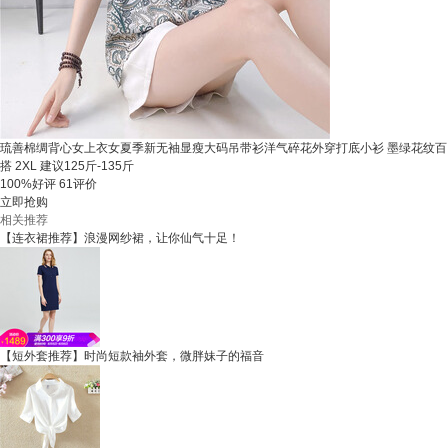
琉善棉绸背心女上衣女夏季新无袖显瘦大码吊带衫洋气碎花外穿打底小衫 墨绿花纹百
搭 2XL 建议125斤-135斤
100%好评
61评价
立即抢购
相关推荐
【连衣裙推荐】浪漫网纱裙，让你仙气十足！
【短外套推荐】时尚短款袖外套，微胖妹子的福音