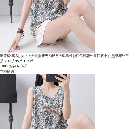
琉善棉绸背心女上衣女夏季新无袖显瘦大码吊带衫洋气碎花外穿打底小衫 墨绿花纹百
搭 M 建议95斤-105斤
100%好评
61评价
立即抢购