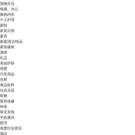
宠物生活
电脑、办公
服饰内衣
个人护理
家纺
家居日用
家具
家庭清洁/纸品
家装建材
酒类
礼品
美妆护肤
母婴
汽车用品
生鲜
食品饮料
玩具乐器
鞋靴
医药保健
钟表
珠宝首饰
手机通讯
图书
母婴行业资讯
测试