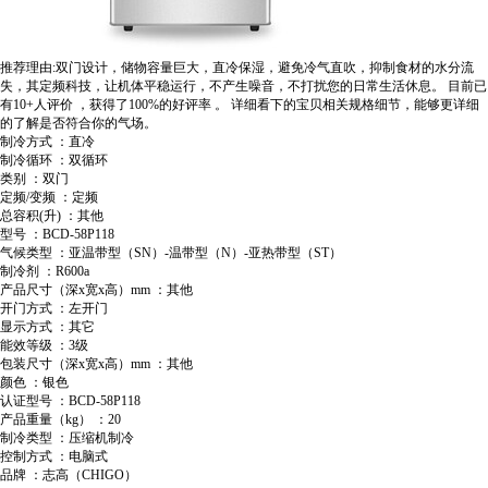
推荐理由:双门设计，储物容量巨大，直冷保湿，避免冷气直吹，抑制食材的水分流
失，其定频科技，让机体平稳运行，不产生噪音，不打扰您的日常生活休息。
目前已
有10+人评价
，获得了100%的好评率
。
详细看下的宝贝相关规格细节，能够更详细
的了解是否符合你的气场。
制冷方式 ：直冷
制冷循环 ：双循环
类别 ：双门
定频/变频 ：定频
总容积(升) ：其他
型号 ：BCD-58P118
气候类型 ：亚温带型（SN）-温带型（N）-亚热带型（ST）
制冷剂 ：R600a
产品尺寸（深x宽x高）mm ：其他
开门方式 ：左开门
显示方式 ：其它
能效等级 ：3级
包装尺寸（深x宽x高）mm ：其他
颜色 ：银色
认证型号 ：BCD-58P118
产品重量（kg） ：20
制冷类型 ：压缩机制冷
控制方式 ：电脑式
品牌 ：志高（CHIGO）