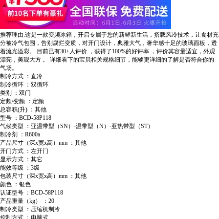
推荐理由:这是一款变频冰箱，开启专属于您的新鲜新生活，搭载风冷技术，让食材充
分被冷气包围，告别腐烂变质，对开门设计，典雅大气，奢华感十足的玻璃面板，透
着流光溢彩。
目前已有30+人评价
，获得了100%的好评率
，评价其容量适宜，外观
漂亮，美观大方
。
详细看下的宝贝相关规格细节，能够更详细的了解是否符合你的
气场。
制冷方式 ：直冷
制冷循环 ：双循环
类别 ：双门
定频/变频 ：定频
总容积(升) ：其他
型号 ：BCD-58P118
气候类型 ：亚温带型（SN）-温带型（N）-亚热带型（ST）
制冷剂 ：R600a
产品尺寸（深x宽x高）mm ：其他
开门方式 ：左开门
显示方式 ：其它
能效等级 ：3级
包装尺寸（深x宽x高）mm ：其他
颜色 ：银色
认证型号 ：BCD-58P118
产品重量（kg） ：20
制冷类型 ：压缩机制冷
控制方式 ：电脑式