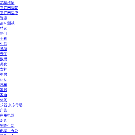
花草植物
互联网医院
互联网医疗
资讯
趣味测试
精选
热门
手机
生活
风尚
亲子
数码
美食
女神
型男
运动
汽车
家居
家电
休闲
乐器 京东母婴
广告
家用电器
厨具
宠物生活
电脑、办公