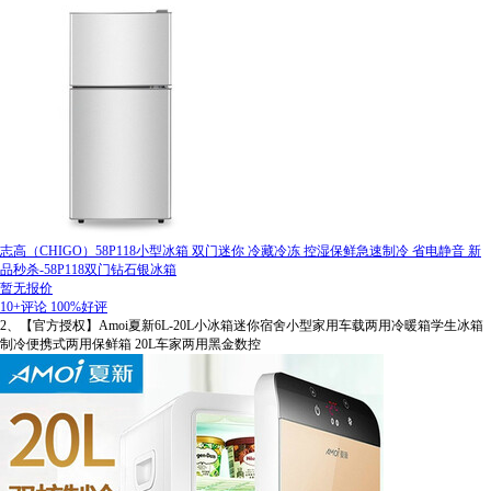
志高（CHIGO）58P118小型冰箱 双门迷你 冷藏冷冻 控湿保鲜急速制冷 省电静音 新
品秒杀-58P118双门钻石银冰箱
暂无报价
10+评论
100%好评
2、【官方授权】Amoi夏新6L-20L小冰箱迷你宿舍小型家用车载两用冷暖箱学生冰箱
制冷便携式两用保鲜箱 20L车家两用黑金数控