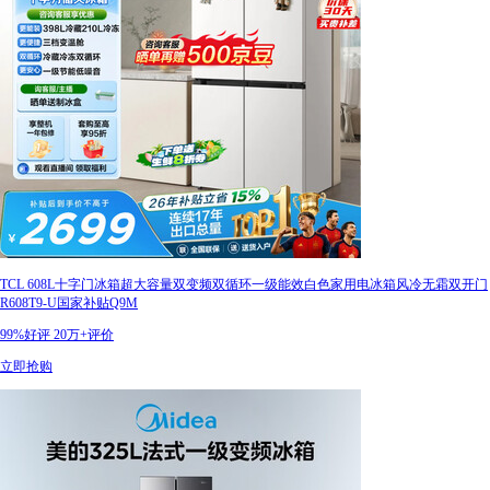
TCL 608L十字门冰箱超大容量双变频双循环一级能效白色家用电冰箱风冷无霜双开门
R608T9-U国家补贴Q9M
99%好评
20万+评价
立即抢购