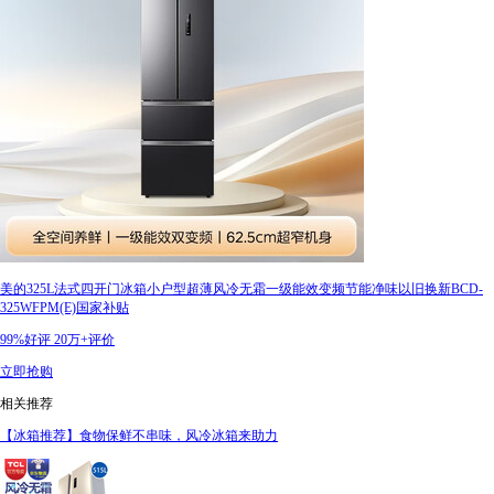
美的325L法式四开门冰箱小户型超薄风冷无霜一级能效变频节能净味以旧换新BCD-
325WFPM(E)国家补贴
99%好评
20万+评价
立即抢购
相关推荐
【冰箱推荐】食物保鲜不串味，风冷冰箱来助力