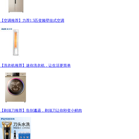
【空调推荐】力荐1.5匹变频壁挂式空调
【洗衣机推荐】迷你洗衣机，让生活更简单
【剃须刀推荐】告别邋遢，剃须刀让你秒变小鲜肉