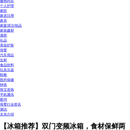
服饰内衣
个人护理
家纺
家居日用
家具
家庭清洁/纸品
家装建材
酒类
礼品
美妆护肤
母婴
汽车用品
生鲜
食品饮料
玩具乐器
鞋靴
医药保健
钟表
珠宝首饰
手机通讯
图书
母婴行业资讯
测试
京东介绍
【冰箱推荐】双门变频冰箱，食材保鲜两