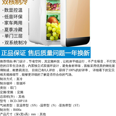
推荐理由:单门设计，节省空间，其定频科技，让机体平稳运行，不产生噪音，不打扰
您的日常生活休息，内置独立式双循环设计，避免食材串味，面板采用优质的钢化玻
璃制成，耐磨易清洁。
目前已有8人评价
，获得了100%的好评率
。
详细看下的宝贝
相关规格细节，能够更详细的了解是否符合你的气场。
制冷方式 ：直冷
制冷循环 ：双循环
类别 ：双门
定频/变频 ：定频
总容积(升) ：其他
型号 ：BCD-58P118
气候类型 ：亚温带型（SN）-温带型（N）-亚热带型（ST）
制冷剂 ：R600a
产品尺寸（深x宽x高）mm ：其他