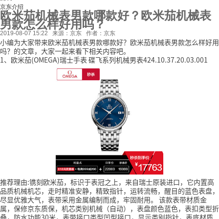
京东介绍
欧米茄机械表男款哪款好？欧米茄机械表
男款怎么样好用吗？
2019-08-07 15:22
来源：京东
作者：京东
小编为大家带来欧米茄机械表男款哪款好？欧米茄机械表男款怎么样好用
吗？的文章，大家一起来看下相关内容吧。
1、欧米茄(OMEGA)瑞士手表 碟飞系列机械男表424.10.37.20.03.001
推荐理由:镌刻欧米茄，标识于表冠之上，来自瑞士原装进口，它内置高
品质机械机芯，走时精准安静，精致指针，运转流畅，醒目的蓝色表盘，
尽显优雅大气，表带采用金属编制而成，牢固耐用。
该款表带材质金
属，保修京东质保，机芯类别机械（自动），表盘颜色蓝色，表扣类型折
叠，防水功能30米，表带接口类型凹型接口，显示类别指针，表底材质