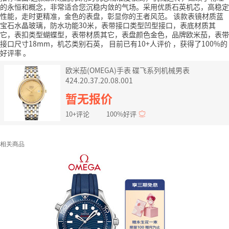
的永恒和概念，非常适合您沉稳内敛的气场。采用优质石英机芯，高稳定
性能，走时更精准，金色的表盘，彰显你的王者风范。
该款表镜材质蓝
宝石水晶玻璃，防水功能30米，表带接口类型凹型接口，表底材质其
它，表扣类型蝴蝶型，表带材质其它，表盘颜色金色，品牌欧米茄，表带
接口尺寸18mm，机芯类别石英，
目前已有10+人评价
，获得了100%的
好评率
。
欧米茄(OMEGA)手表 碟飞系列机械男表
424.20.37.20.08.001
暂无报价
10+评论
100%好评
相关商品