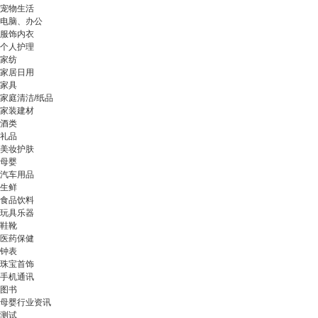
宠物生活
电脑、办公
服饰内衣
个人护理
家纺
家居日用
家具
家庭清洁/纸品
家装建材
酒类
礼品
美妆护肤
母婴
汽车用品
生鲜
食品饮料
玩具乐器
鞋靴
医药保健
钟表
珠宝首饰
手机通讯
图书
母婴行业资讯
测试