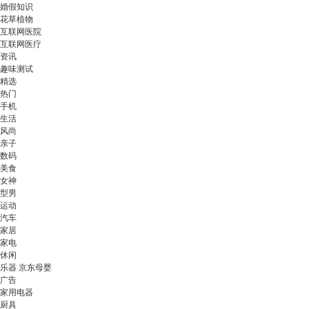
婚假知识
花草植物
互联网医院
互联网医疗
资讯
趣味测试
精选
热门
手机
生活
风尚
亲子
数码
美食
女神
型男
运动
汽车
家居
家电
休闲
乐器 京东母婴
广告
家用电器
厨具