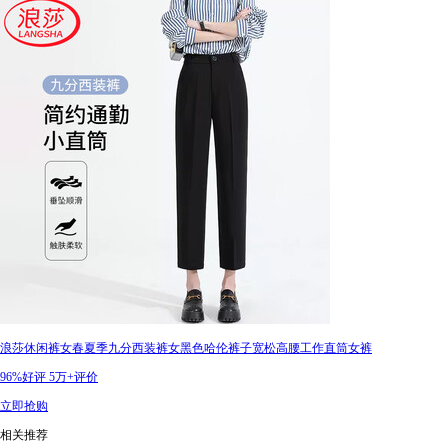
浪莎休闲裤女春夏季九分西装裤女黑色哈伦裤子宽松高腰工作直筒女裤
96%好评
5万+评价
立即抢购
相关推荐