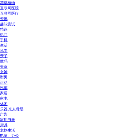
花草植物
互联网医院
互联网医疗
资讯
趣味测试
精选
热门
手机
生活
风尚
亲子
数码
美食
女神
型男
运动
汽车
家居
家电
休闲
乐器 京东母婴
广告
家用电器
厨具
宠物生活
电脑、办公