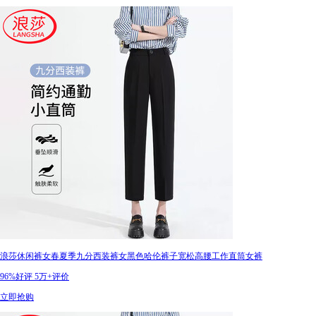
浪莎休闲裤女春夏季九分西装裤女黑色哈伦裤子宽松高腰工作直筒女裤
96%好评
5万+评价
立即抢购