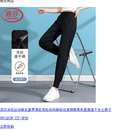
相关商品
浪莎冰丝运动裤女夏季薄款宽松休闲裤哈伦束脚裤黑色显瘦速干女士裤子
98%好评
5万+评价
立即抢购