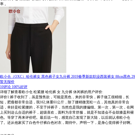
率
。
欧小仓（OXC）哈伦裤女 黑色裤子女九分裤 2019春季新款职业西装裤女 88cm黑色 29
暂无报价
10评论
100%好评
详细了解查看欧小仓 松紧腰 哈伦裤 女 九分裤 休闲裤的用户评价:
评价1:裤子收到了，虽是预售款，可能是黑色，来的非常快，裤子做工很精细，长
短，肥瘦都非常合适，我162,体重61公斤，除了腰稍微宽松一点，其他真的非常合
适，幸好是松紧腰的，不至于掉裤子，当然也是我的腰偏细。第一次，第一次，在网
上买到这么合适的裤子，超级喜欢，面料为非常舒服，就是不知道会不会鼓膝盖和褪
色。等穿了再来评价吧。最后说一句，感觉自己发现了新大陆，以后就认准欧小仓
了。还从他家买了白色牛仔裤白色衬衣，期待中。声明一下，是身心觉得裤子好啊。