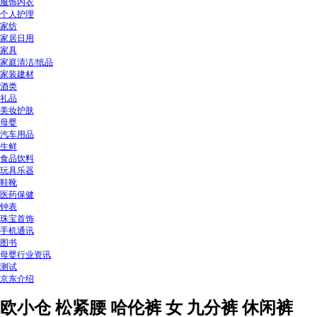
服饰内衣
个人护理
家纺
家居日用
家具
家庭清洁/纸品
家装建材
酒类
礼品
美妆护肤
母婴
汽车用品
生鲜
食品饮料
玩具乐器
鞋靴
医药保健
钟表
珠宝首饰
手机通讯
图书
母婴行业资讯
测试
京东介绍
欧小仓 松紧腰 哈伦裤 女 九分裤 休闲裤