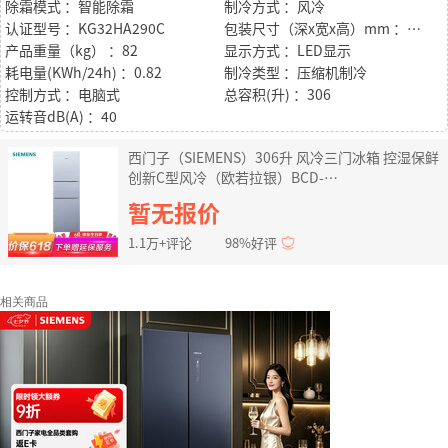
除霜模式 ：智能除霜
制冷方式 ：风冷
认证型号 ：KG32HA290C
包装尺寸（深x宽x高）mm ：730 x 683 x 1940
产品重量（kg） ：82
显示方式 ：LED显示
耗电量(KWh/24h) ：0.82
制冷类型 ：压缩机制冷
控制方式 ：电脑式
总容积(升) ：306
运转音dB(A) ：40
西门子（SIEMENS）306升 风冷三门冰箱 控湿保鲜
创新C型风冷（欧若拉银）BCD-
306W(KG32HA290C)
暂无报价
1.1万+评论
98%好评
相关商品