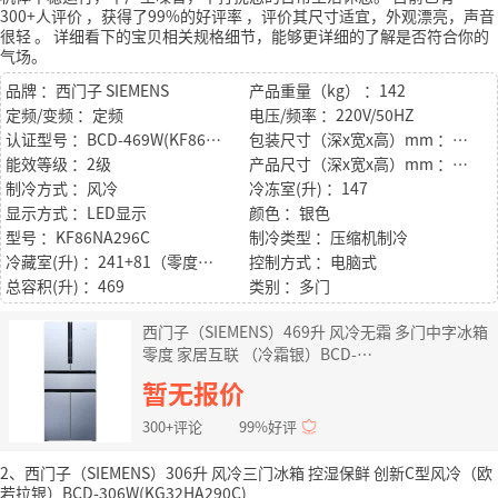
300+人评价
，获得了99%的好评率
，评价其尺寸适宜，外观漂亮，声音
很轻
。
详细看下的宝贝相关规格细节，能够更详细的了解是否符合你的
气场。
品牌 ：西门子 SIEMENS
产品重量（kg） ：142
定频/变频 ：定频
电压/频率 ：220V/50HZ
认证型号 ：BCD-469W(KF86NA296C)
包装尺寸（深x宽x高）mm ：804x903x1975
能效等级 ：2级
产品尺寸（深x宽x高）mm ：736*811*1830
制冷方式 ：风冷
冷冻室(升) ：147
显示方式 ：LED显示
颜色 ：银色
型号 ：KF86NA296C
制冷类型 ：压缩机制冷
冷藏室(升) ：241+81（零度保鲜）
控制方式 ：电脑式
总容积(升) ：469
类别 ：多门
西门子（SIEMENS）469升 风冷无霜 多门中字冰箱
零度 家居互联 （冷霜银）BCD-
469W(KF86NA296C)
暂无报价
300+评论
99%好评
2、西门子（SIEMENS）306升 风冷三门冰箱 控湿保鲜 创新C型风冷（欧
若拉银）BCD-306W(KG32HA290C)