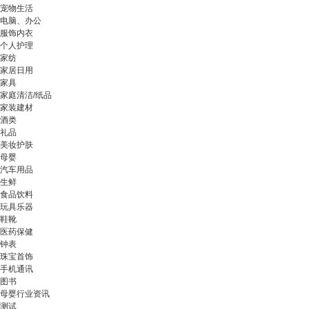
宠物生活
电脑、办公
服饰内衣
个人护理
家纺
家居日用
家具
家庭清洁/纸品
家装建材
酒类
礼品
美妆护肤
母婴
汽车用品
生鲜
食品饮料
玩具乐器
鞋靴
医药保健
钟表
珠宝首饰
手机通讯
图书
母婴行业资讯
测试