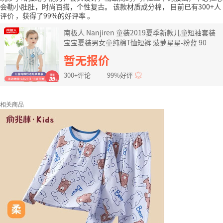
会勒小肚肚，时尚百搭，个性复古。
该款材质成分棉，
目前已有300+人
评价
，获得了99%的好评率
。
南极人 Nanjiren 童装2019夏季新款儿童短袖套装
宝宝夏装男女童纯棉T恤短裤 菠萝星星-粉蓝 90
暂无报价
300+评论
99%好评
相关商品