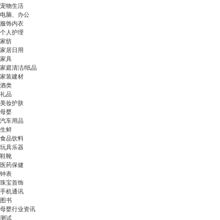
宠物生活
电脑、办公
服饰内衣
个人护理
家纺
家居日用
家具
家庭清洁/纸品
家装建材
酒类
礼品
美妆护肤
母婴
汽车用品
生鲜
食品饮料
玩具乐器
鞋靴
医药保健
钟表
珠宝首饰
手机通讯
图书
母婴行业资讯
测试