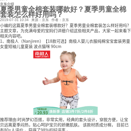
京东介绍
夏季男童全棉套装哪款好？夏季男童全棉
套装怎么样好用吗？
2019-07-31 10:34
来源：京东
作者：京东
小编的这篇夏季男童全棉套装哪款好？夏季男童全棉套装怎么样好用吗？
主题文章，为充满母爱的宝妈们详细介绍这些相关产品，大家一起来看下
相关内容吧。
1、南极人（Nanjiren）【18款可选】南极人婴儿衣服纯棉宝宝套装男童
女童短袖儿童夏装 波点猫咪 90cm
推荐理由:时尚梦幻百搭，非常实用，经典的套头设计，穿脱方便，让宝
贝远离夏季闷热，贴心呵护宝贝的娇嫩肌肤。
该款材质成分棉，
目前已
有80+人评价
，获得了98%的好评率
。