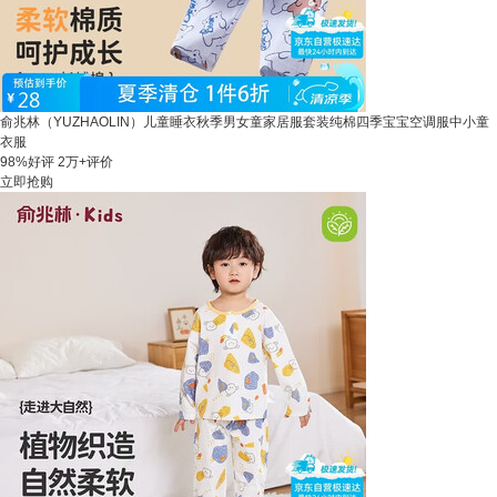
俞兆林（YUZHAOLIN）儿童睡衣秋季男女童家居服套装纯棉四季宝宝空调服中小童
衣服
98%好评
2万+评价
立即抢购