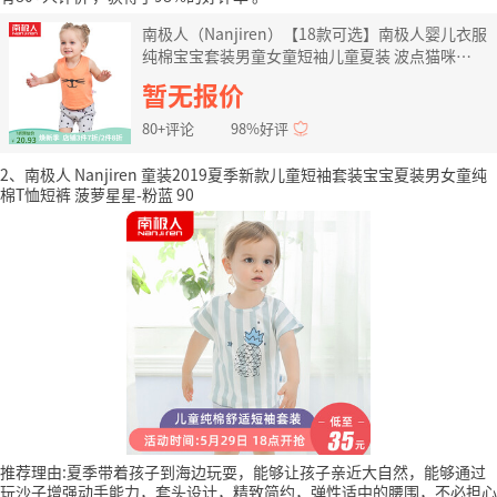
南极人（Nanjiren）【18款可选】南极人婴儿衣服
纯棉宝宝套装男童女童短袖儿童夏装 波点猫咪
90cm
暂无报价
80+评论
98%好评
2、南极人 Nanjiren 童装2019夏季新款儿童短袖套装宝宝夏装男女童纯
棉T恤短裤 菠萝星星-粉蓝 90
推荐理由:夏季带着孩子到海边玩耍，能够让孩子亲近大自然，能够通过
玩沙子增强动手能力，套头设计，精致简约，弹性适中的腰围，不必担心