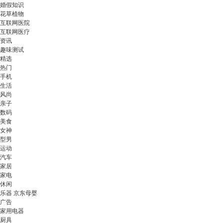
婚假知识
花草植物
互联网医院
互联网医疗
资讯
趣味测试
精选
热门
手机
生活
风尚
亲子
数码
美食
女神
型男
运动
汽车
家居
家电
休闲
乐器 京东母婴
广告
家用电器
厨具