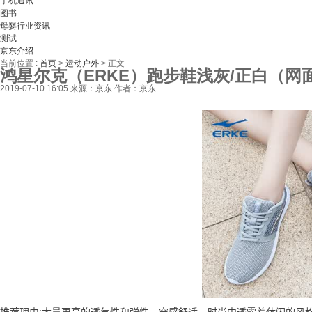
手机通讯
图书
母婴行业资讯
测试
京东介绍
当前位置 :
首页
>
运动户外
>
正文
鸿星尔克（ERKE）跑步鞋浅灰/正白（网面） 
2019-07-10 16:05
来源：京东
作者：京东
推荐理由:大量更高的透气性和弹性，穿感舒适，时尚中透露着休闲的风