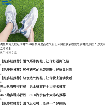
鸿星尔克女鞋运动鞋2026新款网皮面透气女士休闲鞋软底缓震老爹鞋跑步鞋子 尔克白/
立即抢购
热门推荐文章
1
【跑步鞋推荐】透气系带跑鞋，让你舒适到飞起
2
【跑步鞋推荐】轻便透气的系带跑鞋，舒适又时尚
3
【跑步鞋推荐】轻便透气跑鞋，让你爱上运动快感
4
男士帆布鞋排行榜，男士帆布鞋十大排名推荐
5
36.5跑步鞋排行榜，36.5跑步鞋十大排名推荐
6
【跑步鞋推荐】透气运动鞋，给你一个好睡眠