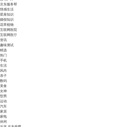
京东服务帮
情感生活
星座知识
婚假知识
花草植物
互联网医院
互联网医疗
资讯
趣味测试
精选
热门
手机
生活
风尚
亲子
数码
美食
女神
型男
运动
汽车
家居
家电
休闲
乐器 京东母婴