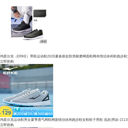
鸿星尔克（ERKE）男鞋运动鞋2026夏春新款防滑耐磨网面鞋网布情侣休闲鞋跑步鞋女子 
立即抢购
鸿星尔克运动鞋男女夏季透气网鞋网面情侣休闲跑步鞋女鞋鞋子男鞋 浅灰(男款-2113) 
立即抢购