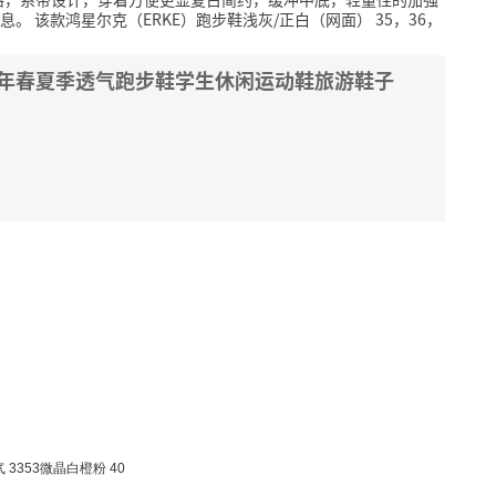
息。
该款鸿星尔克（ERKE）跑步鞋浅灰/正白（网面） 35，36，
8年春夏季透气跑步鞋学生休闲运动鞋旅游鞋子
353微晶白橙粉 40