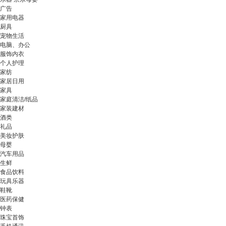
广告
家用电器
厨具
宠物生活
电脑、办公
服饰内衣
个人护理
家纺
家居日用
家具
家庭清洁/纸品
家装建材
酒类
礼品
美妆护肤
母婴
汽车用品
生鲜
食品饮料
玩具乐器
鞋靴
医药保健
钟表
珠宝首饰