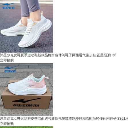
鸿星尔克女鞋夏季运动鞋新款品牌白色休闲鞋子网面透气跑步鞋 正黑/正白 36
立即抢购
鸿星尔克女鞋运动鞋夏季网面透气新款气垫减震跑步鞋潮流时尚轻便休闲鞋子 3351木
立即抢购