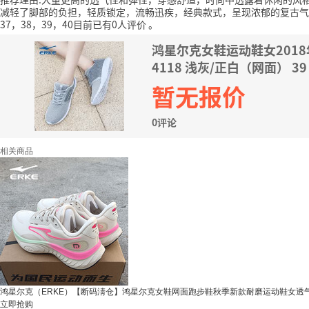
减轻了脚部的负担，轻质锁定，流畅迅疾，经典款式，呈现浓郁的复古气
37，38，39，40目前已有0人评价
。
鸿星尔克女鞋运动鞋女201
4118 浅灰/正白（网面） 39
暂无报价
0评论
相关商品
鸿星尔克（ERKE）【断码淸仓】鸿星尔克女鞋网面跑步鞋秋季新款耐磨运动鞋女透气 3
立即抢购