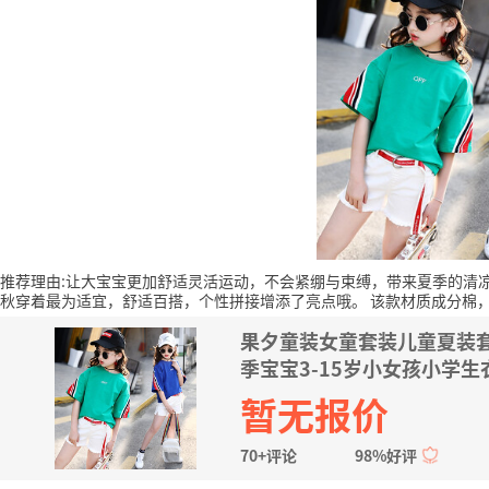
推荐理由:让大宝宝更加舒适灵活运动，不会紧绷与束缚，带来夏季的清
秋穿着最为适宜，舒适百搭，个性拼接增添了亮点哦。
该款材质成分棉
果夕童装女童套装儿童夏装
季宝宝3-15岁小女孩小学生衣
暂无报价
70+评论
98%好评