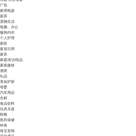
广告
家用电器
厨具
宠物生活
电脑、办公
服饰内衣
个人护理
家纺
家居日用
家具
家庭清洁/纸品
家装建材
酒类
礼品
美妆护肤
母婴
汽车用品
生鲜
食品饮料
玩具乐器
鞋靴
医药保健
钟表
珠宝首饰