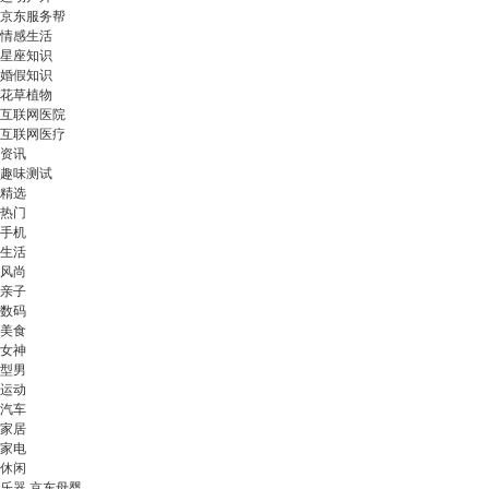
京东服务帮
情感生活
星座知识
婚假知识
花草植物
互联网医院
互联网医疗
资讯
趣味测试
精选
热门
手机
生活
风尚
亲子
数码
美食
女神
型男
运动
汽车
家居
家电
休闲
乐器 京东母婴