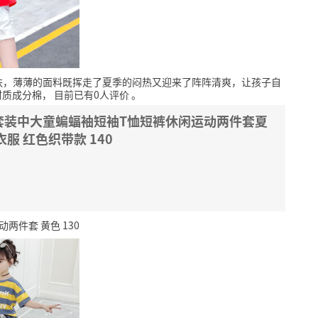
肤，薄薄的面料既挥走了夏季的闷热又迎来了阵阵清爽，让孩子自
材质成分棉，
目前已有0人评价
。
套装中大童蝙蝠袖短袖T恤短裤休闲运动两件套夏
服 红色织带款 140
件套 黄色 130