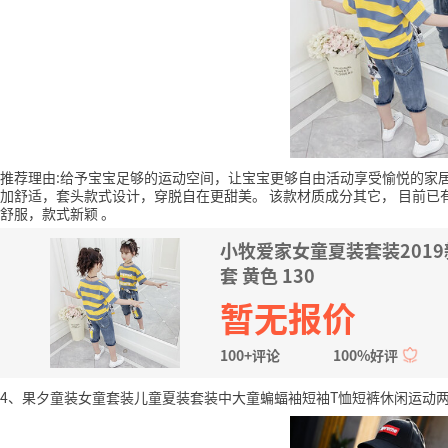
推荐理由:给予宝宝足够的运动空间，让宝宝更够自由活动享受愉悦的家
加舒适，套头款式设计，穿脱自在更甜美。
该款材质成分其它，
目前已有
舒服，款式新颖
。
小牧爱家女童夏装套装201
套 黄色 130
暂无报价
100+评论
100%好评
4、果夕童装女童套装儿童夏装套装中大童蝙蝠袖短袖T恤短裤休闲运动两件套