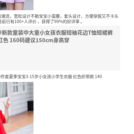
版潮流，宽松设计不勒宝宝小蛮腰，套头设计，方便穿脱又不卡头
目前已有100+人评价
，获得了99%的好评率
。
季新款童装中大童小女孩衣服短袖花边T恤短裙裤
色 160码建议150cm身高穿
夏季宝宝3-15岁小女孩小学生衣服 红色织带款 140