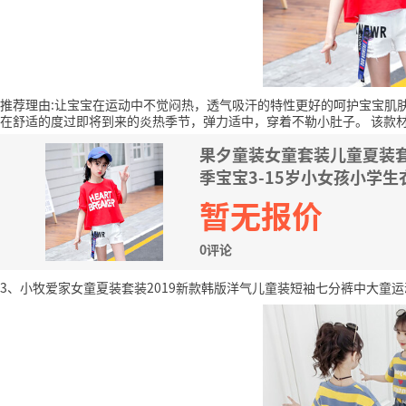
推荐理由:让宝宝在运动中不觉闷热，透气吸汗的特性更好的呵护宝宝肌
在舒适的度过即将到来的炎热季节，弹力适中，穿着不勒小肚子。
该款
果夕童装女童套装儿童夏装
季宝宝3-15岁小女孩小学生衣
暂无报价
0评论
3、小牧爱家女童夏装套装2019新款韩版洋气儿童装短袖七分裤中大童运动两