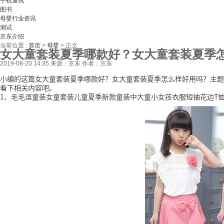
手机通讯
图书
母婴行业资讯
测试
京东介绍
当前位置 :
首页
>
母婴
>
正文
女大童套装夏季哪款好？女大童套装夏季
2019-08-20 14:35
来源：京东
作者：京东
小编的这篇女大童套装夏季哪款好？女大童套装夏季怎么样好用吗？主题
看下相关内容吧。
1、毛毛逗童装女童套装儿童夏季新款童装中大童小女孩衣服短袖花边T恤短