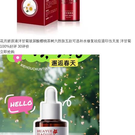
花月娇原液洋甘菊玻尿酸樱桃茶树六胜肽五款可选补水修复祛痘退印当天发 洋甘菊
100%好评
30评价
立即抢购