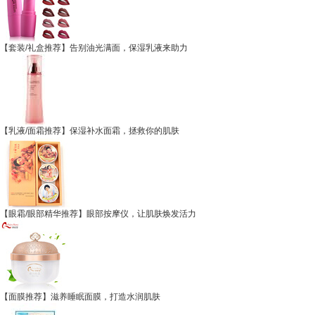
【套装/礼盒推荐】告别油光满面，保湿乳液来助力
【乳液/面霜推荐】保湿补水面霜，拯救你的肌肤
【眼霜/眼部精华推荐】眼部按摩仪，让肌肤焕发活力
【面膜推荐】滋养睡眠面膜，打造水润肌肤