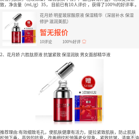
致，净含量（mL/g）35，
目前已有10人评价
，获得了100%的好评率
。
花月娇 明星玻尿酸原液 保湿精华（深层补水 保湿
修护 滋润美肌）
暂无报价
10评论
100%好评
2、花月娇 六胜肽原液 抗皱紧致 保湿润肤 男女面部精华液
推荐理由:有效细致毛孔，使肌肤健康有活力，提拉紧致肌肤，防止肌肤
松弛下垂，高效的抗衰，改善细纹松弛等老化现象，紧致抗皱，清爽不油