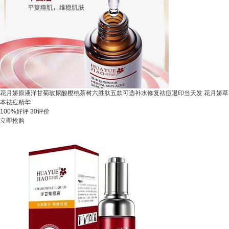
花月娇原液洋甘菊玻尿酸樱桃茶树六胜肽五款可选补水修复祛痘退印当天发 花月娇草
本祛痘精华
100%好评
30评价
立即抢购