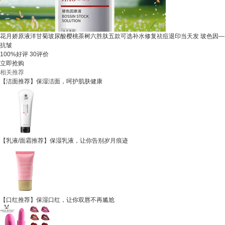
花月娇原液洋甘菊玻尿酸樱桃茶树六胜肽五款可选补水修复祛痘退印当天发 玻色因—
抗皱
100%好评
30评价
立即抢购
相关推荐
【洁面推荐】保湿洁面，呵护肌肤健康
【乳液/面霜推荐】保湿乳液，让你告别岁月痕迹
【口红推荐】保湿口红，让你双唇不再尴尬