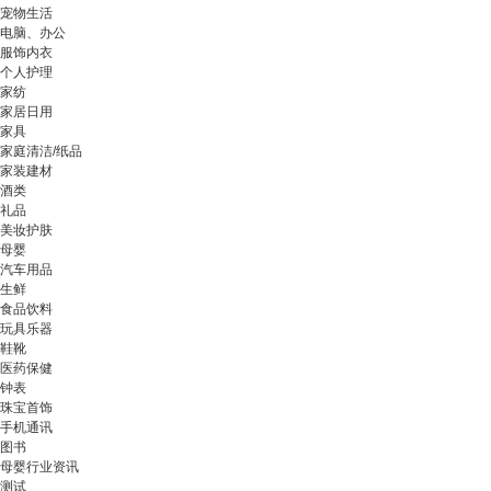
宠物生活
电脑、办公
服饰内衣
个人护理
家纺
家居日用
家具
家庭清洁/纸品
家装建材
酒类
礼品
美妆护肤
母婴
汽车用品
生鲜
食品饮料
玩具乐器
鞋靴
医药保健
钟表
珠宝首饰
手机通讯
图书
母婴行业资讯
测试