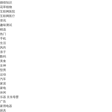
婚假知识
花草植物
互联网医院
互联网医疗
资讯
趣味测试
精选
热门
手机
生活
风尚
亲子
数码
美食
女神
型男
运动
汽车
家居
家电
休闲
乐器 京东母婴
广告
家用电器
厨具