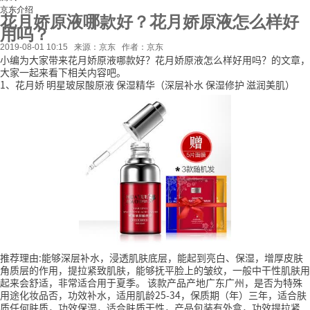
京东介绍
花月娇原液哪款好？花月娇原液怎么样好
用吗？
2019-08-01 10:15
来源：京东
作者：京东
小编为大家带来花月娇原液哪款好？花月娇原液怎么样好用吗？的文章，
大家一起来看下相关内容吧。
1、花月娇 明星玻尿酸原液 保湿精华（深层补水 保湿修护 滋润美肌）
推荐理由:能够深层补水，浸透肌肤底层，能起到亮白、保湿，增厚皮肤
角质层的作用，提拉紧致肌肤，能够抚平脸上的皱纹，一般中干性肌肤用
起来会舒适，非常适合用于夏季。
该款产品产地广东广州，是否为特殊
用途化妆品否，功效补水，适用肌龄25-34，保质期（年）三年，适合肤
质任何肤质，功效保湿，适合肤质干性，产品包装有外盒，功效提拉紧