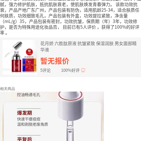
腻，强力修护肌肤，抵抗肌肤衰老，使肌肤焕发青春弹力。
该款功效抗
衰，产品产地广东广州，产品包装有防伪，适用肌龄25-34，适合肤质任
何肤质，功效细致毛孔，产品包装有外盒，功效提拉紧致，净含量
（mL/g）35，产品包装有密封，功效抗皱，保质期（年）3年，功效修
护，是否为特殊用途化妆品否，
目前已有5人评价
，获得了100%的好评
率
。
花月娇 六胜肽原液 抗皱紧致 保湿润肤 男女面部精
华液
暂无报价
5评论
100%好评
相关商品