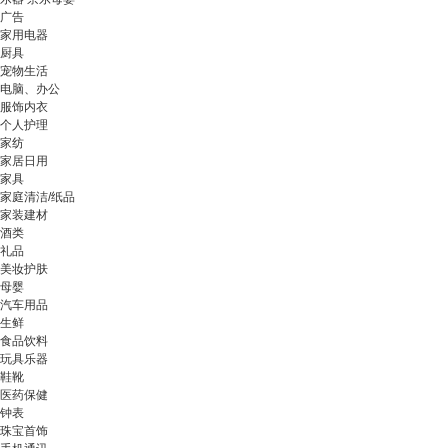
广告
家用电器
厨具
宠物生活
电脑、办公
服饰内衣
个人护理
家纺
家居日用
家具
家庭清洁/纸品
家装建材
酒类
礼品
美妆护肤
母婴
汽车用品
生鲜
食品饮料
玩具乐器
鞋靴
医药保健
钟表
珠宝首饰