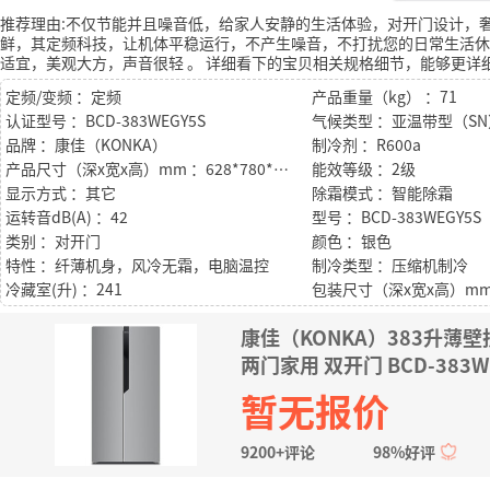
推荐理由:不仅节能并且噪音低，给家人安静的生活体验，对开门设计，
鲜，其定频科技，让机体平稳运行，不产生噪音，不打扰您的日常生活休
适宜，美观大方，声音很轻
。
详细看下的宝贝相关规格细节，能够更详
定频/变频 ：定频
产品重量（kg） ：71
认证型号 ：BCD-383WEGY5S
品牌 ：康佳（KONKA）
制冷剂 ：R600a
产品尺寸（深x宽x高）mm ：628*780*1735
能效等级 ：2级
显示方式 ：其它
除霜模式 ：智能除霜
运转音dB(A) ：42
型号 ：BCD-383WEGY5S
类别 ：对开门
颜色 ：银色
特性 ：纤薄机身，风冷无霜，电脑温控
制冷类型 ：压缩机制冷
冷藏室(升) ：241
康佳（KONKA）383升薄
两门家用 双开门 BCD-383W
暂无报价
9200+评论
98%好评