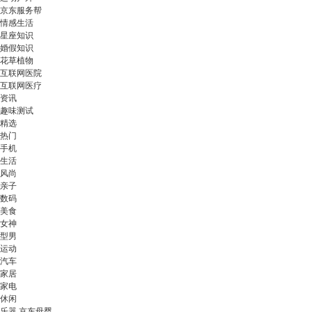
京东服务帮
情感生活
星座知识
婚假知识
花草植物
互联网医院
互联网医疗
资讯
趣味测试
精选
热门
手机
生活
风尚
亲子
数码
美食
女神
型男
运动
汽车
家居
家电
休闲
乐器 京东母婴