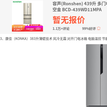
容声(Ronshen) 439升
空金 BCD-439WD11MPA
暂无报价
1.1万+评论
99%好评
3、康佳（KONKA）383升薄壁技术 风冷无霜 对开门电冰箱 电脑温控 节能保