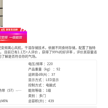
配变频离心风机，干湿存储技术，依据不同食材存储，配置了独特
。
目前已有1.1万+人评价
，获得了99%的好评率
，评价其容量适
的了解是否符合你的气场。
电压/频率 ：220
产品重量（kg） ：92
运转音dB(A) ：37
显示方式 ：LED显示
控制方式 ：电脑式
气候类型 ：热带（T）-亚热带（ST）--温带（N）－亚热带型（SN）
能效等级 ：1级
类别 ：多门
1MPA
总容积(升) ：439