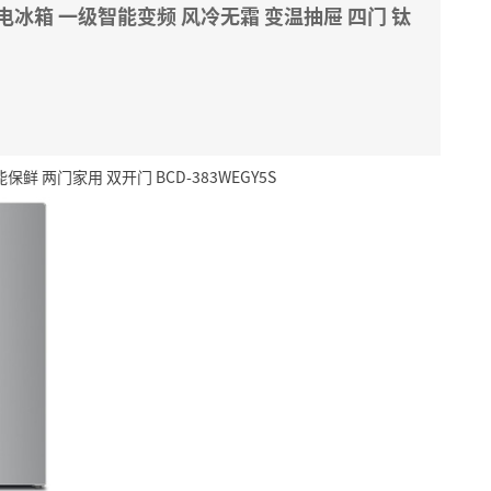
 多门电冰箱 一级智能变频 风冷无霜 变温抽屉 四门 钛
鲜 两门家用 双开门 BCD-383WEGY5S