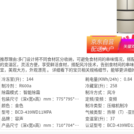
推荐理由:多门设计将不同食材区分收纳，可避免食材间的串味情况，搭
的变温区，灵活方便，享受鲜活食材，搭配风冷技术，告别食材间的串味
宜，美观大方，外观漂亮
。
详细看下的宝贝相关规格细节，能够更详细
冷冻室(升) ：144
耗电量(KWh/24h) ：0.84
制冷剂 ：R600a
冷藏室(升) ：258
除霜模式 ：智能除霜
制冷方式 ：风冷
包装尺寸（深x宽x高）mm ：775*795*1962
定频/变频 ：变频
颜色 ：金色
制冷类型 ：压缩机制冷
型号 ：BCD-439WD11MPA
品牌 ：容声
变温室(升) ：37
产品尺寸（深x宽x高）mm ：710*704*1870
认证型号 ：BCD-439WD1