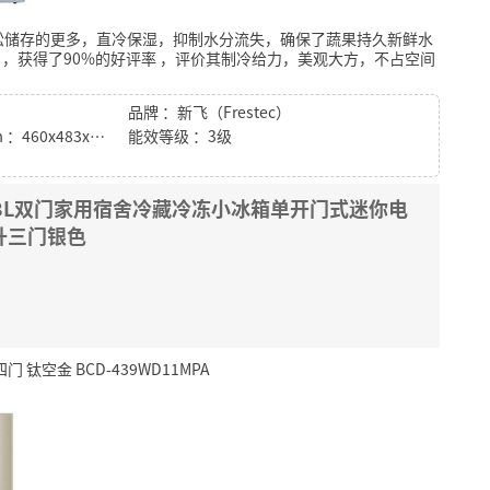
松储存的更多，直冷保湿，抑制水分流失，确保了蔬果持久新鲜水
，获得了90%的好评率
，评价其制冷给力，美观大方，不占空间
。
品牌 ：新飞（Frestec）
包装尺寸（深x宽x高）mm ：460x483x1173mm
能效等级 ：3级
箱98L双门家用宿舍冷藏冷冻小冰箱单开门式迷你电
升三门银色
 钛空金 BCD-439WD11MPA