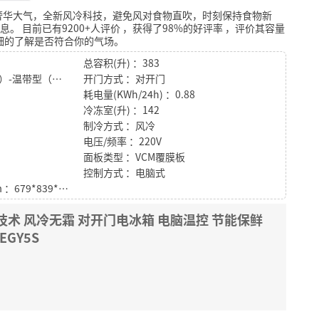
奢华大气，全新风冷科技，避免风对食物直吹，时刻保持食物新
息。
目前已有9200+人评价
，获得了98%的好评率
，评价其容量
细的了解是否符合你的气场。
总容积(升) ：383
气候类型 ：亚温带型（SN）-温带型（N）-亚热带型（ST）
开门方式 ：对开门
耗电量(KWh/24h) ：0.88
冷冻室(升) ：142
制冷方式 ：风冷
电压/频率 ：220V
面板类型 ：VCM覆膜板
控制方式 ：电脑式
包装尺寸（深x宽x高）mm ：679*839*1802
壁技术 风冷无霜 对开门电冰箱 电脑温控 节能保鲜
EGY5S