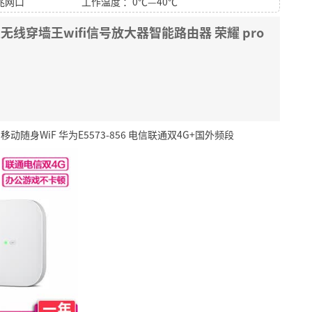
千兆网口
工作温度 ：0℃—40℃
线穿墙王wifi信号放大器智能路由器 荣耀 pro
 移动随身WiF 华为E5573-856 电信联通双4G+国外频段