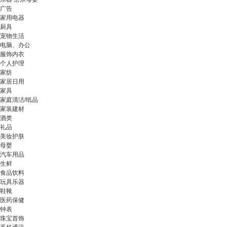
广告
家用电器
厨具
宠物生活
电脑、办公
服饰内衣
个人护理
家纺
家居日用
家具
家庭清洁/纸品
家装建材
酒类
礼品
美妆护肤
母婴
汽车用品
生鲜
食品饮料
玩具乐器
鞋靴
医药保健
钟表
珠宝首饰