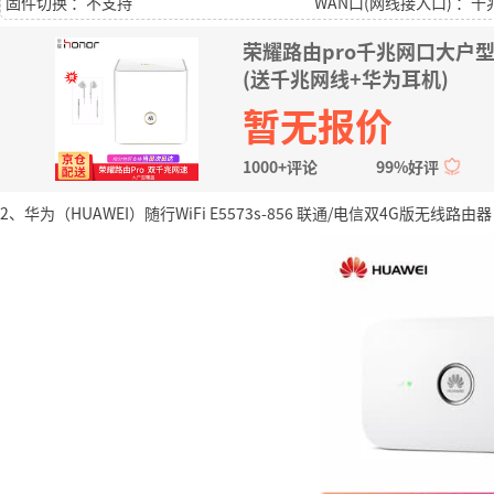
固件切换 ：不支持
WAN口(网线接入口) ：
荣耀路由pro千兆网口大户型无
(送千兆网线+华为耳机)
暂无报价
1000+评论
99%好评
2、华为（HUAWEI）随行WiFi E5573s-856 联通/电信双4G版无线路由器