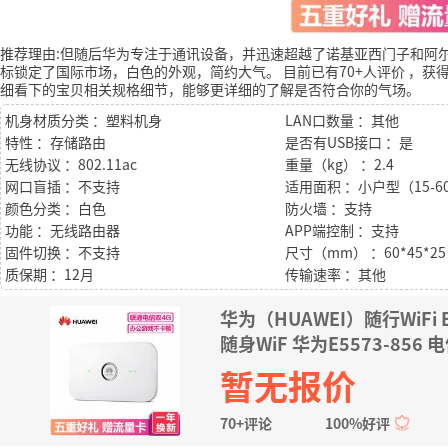
推荐理由:但随后华为专注于通讯设备，并迅速超越了诺基亚西门子和阿
标锁定了国际市场，白色的外观，简约大气。
目前已有70+人评价
，获得
细看下的宝贝相关规格细节，能够更详细的了解是否符合你的气场。
机身材质分类 ：塑料机身
LAN口数量 ：其他
特性 ：存储路由
是否有USB接口 ：是
无线协议 ：802.11ac
重量（kg） ：2.4
网口盲插 ：不支持
适用面积 ：小户型（15-6
颜色分类 ：白色
防火墙 ：支持
功能 ：无线路由器
APP端控制 ：支持
固件切换 ：不支持
尺寸（mm） ：60*45*25
质保期 ：12月
传输速率 ：其他
华为（HUAWEI）随行WiFi 
随身WiF 华为E5573-85
暂无报价
70+评论
100%好评