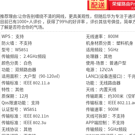
推荐理由:让你告别缠绕不清的网线，更具美观性，但随后华为专注于通
目前已有1000+人评价
，获得了99%的好评率
，评价其信号俱佳，简单
了解是否符合你的气场。
WPS ：支持
无线速率 ：800M
防火墙 ：不支持
机身材质分类 ：塑料机身
型号 ：WS851
适用频段 ：5GHz
传输频段 ：2.4GHz频段
处理器 ：其他
颜色分类 ：白色
使用-场景 ：普通户型
功能 ：双频路由器
电源 ：12V/2A
适用面积 ：大户型（90-120㎡）
LAN口(设备连接口) ：千
传输标准 ：IEEE 802.11.a
功能 ：无线路由器
特性 ：其他
天线 ：内置天线
质保期 ：12月
传输距离 ：约300米（
Qos限速功能 ：支持
传输标准 ：IEEE 802.11.a
认证型号 ：WS851
传输速率 ：900M
传输标准 ：IEEE 802.11n
天线可拆卸 ：不支持
传输标准 ：IEEE 802.3u
APP端控制 ：不支持
无线协议 ：其他
传输频段 ：5GHz频段