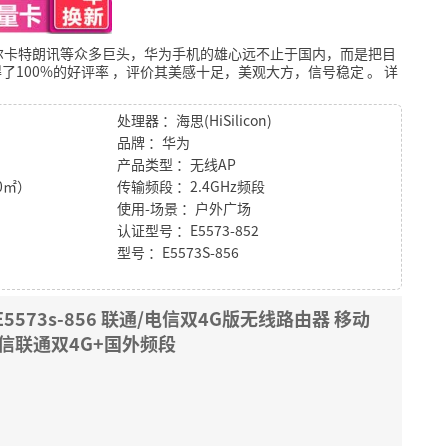
尔卡特朗讯等众多巨头，华为手机的雄心远不止于国内，而是把目
了100%的好评率
，评价其美感十足，美观大方，信号稳定
。
详
处理器 ：海思(HiSilicon)
品牌 ：华为
产品类型 ：无线AP
0㎡）
传输频段 ：2.4GHz频段
使用-场景 ：户外广场
认证型号 ：E5573-852
型号 ：E5573S-856
E5573s-856 联通/电信双4G版无线路由器 移动
6 电信联通双4G+国外频段