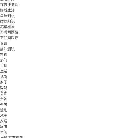
京东服务帮
情感生活
星座知识
婚假知识
花草植物
互联网医院
互联网医疗
资讯
趣味测试
精选
热门
手机
生活
风尚
亲子
数码
美食
女神
型男
运动
汽车
家居
家电
休闲
乐器 京东母婴