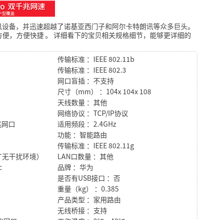
讯设备，并迅速超越了诺基亚西门子和阿尔卡特朗讯等众多巨头。
方便，方便快捷
。
详细看下的宝贝相关规格细节，能够更详细的
传输标准 ：IEEE 802.11b
传输标准 ：IEEE 802.3
网口盲插 ：不支持
尺寸（mm） ：104x 104x 108
天线数量 ：其他
网络协议 ：TCP/IP协议
兆网口
适用频段 ：2.4GHz
功能 ：智能路由
传输标准 ：IEEE 802.11g
空旷无干扰环境）
LAN口数量 ：其他
c
品牌 ：华为
是否有USB接口 ：否
重量（kg） ：0.385
产品类型 ：家用路由
无线桥接 ：支持