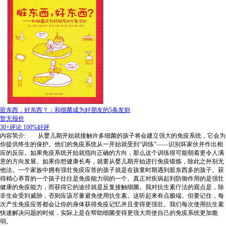
脏东西，好东西？：和细菌成为好朋友的5条发则
暂无报价
30+评论
100%好评
内容简介: 从婴儿期开始就接触许多细菌的孩子将会建立强大的免疫系统，它会为
你提供终生的保护。他们的免疫系统从一开始就受到“训练”——识别坏家伙并作出相
应的反应。如果免疫系统开始就指向正确的方向，那么这个训练很可能朝着更令人满
意的方向发展。如果你想健康长寿，就要从婴儿期开始进行免疫锻炼，除此之外别无
他法。一个家族中拥有强壮免疫应答的孩子就是在孩童时期遇到脏东西多的孩子。获
得精心养育的一个孩子往往是免疫能力弱的一个。真正对疾病起到防御作用的是强壮
健康的免疫能力，而获得它的途径就是反复接触细菌。我对抗生素疗法的观点是，除
非生命受到威胁，否则应该尽量避免使用抗生素。这听起来有点极端。但要记住，每
次产生免疫应答都会让你的身体获得免疫记忆并且变得更强壮。我们每次使用抗生素
快速解决问题的时候，实际上是在帮助细菌变得更强大而使自己的免疫系统更加脆
弱。