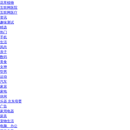
花草植物
互联网医院
互联网医疗
资讯
趣味测试
精选
热门
手机
生活
风尚
亲子
数码
美食
女神
型男
运动
汽车
家居
家电
休闲
乐器 京东母婴
广告
家用电器
厨具
宠物生活
电脑、办公