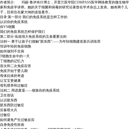
作者简介: 玛丽·鲁伊布什博士，开普兰医学院COMPASS医学网络教育的微生物学
家和免疫学讲师。她的关于细菌和病毒的研究论著曾在学术杂志上发表。她有两个儿
子，目前住在蒙大纳的波兹曼市。
目录:第一部分 我们的免疫系统是怎样工作的
认识你的免疫系统
你VS细菌
我们的免疫系统怎样保护我们
第二部分 练就强大免疫系统的五条重要法则
法则一 勇于让孩子们接触“脏东西”——为年轻细胞建造新兵训练营
培训年轻的免疫细胞
如何做到不生病
T细胞生命中的一天
丁细胞的记忆力
首次和二次免疫应答
免疫开始于婴儿期
母体抗体的奇迹
让宝宝更健康
母乳喂养和过敏症
法则二 用进废退——锻炼你的免疫系统
卫生假说
认识脏东西
脏东西防过敏症
后备喷火兵
过敏症
如何避免产生过敏反应
自身免疫性疾病