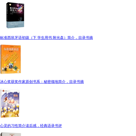
标准西班牙语初级（下 学生用书 附光盘）简介，目录书摘
冰心奖获奖作家原创书系：秘密领地简介，目录书摘
心灵的习性简介读后感，经典语录书评