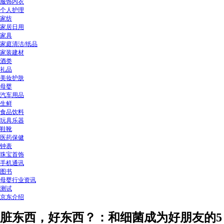
服饰内衣
个人护理
家纺
家居日用
家具
家庭清洁/纸品
家装建材
酒类
礼品
美妆护肤
母婴
汽车用品
生鲜
食品饮料
玩具乐器
鞋靴
医药保健
钟表
珠宝首饰
手机通讯
图书
母婴行业资讯
测试
京东介绍
脏东西，好东西？：和细菌成为好朋友的5