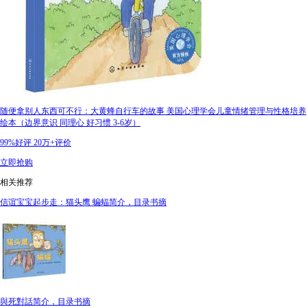
随便拿别人东西可不行：大黄蜂自行车的故事 美国心理学会儿童情绪管理与性格培养
绘本（边界意识 同理心 好习惯 3-6岁）
99%好评
20万+评价
立即抢购
相关推荐
信谊宝宝起步走：猫头鹰 蝙蝠简介，目录书摘
與死對話简介，目录书摘