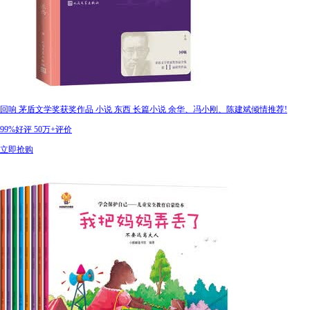
回响 茅盾文学奖获奖作品 小说 东西 长篇小说 余华、冯小刚、陈建斌倾情推荐!
99%好评
50万+评价
立即抢购