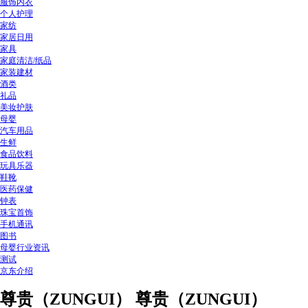
服饰内衣
个人护理
家纺
家居日用
家具
家庭清洁/纸品
家装建材
酒类
礼品
美妆护肤
母婴
汽车用品
生鲜
食品饮料
玩具乐器
鞋靴
医药保健
钟表
珠宝首饰
手机通讯
图书
母婴行业资讯
测试
京东介绍
尊贵（ZUNGUI） 尊贵（ZUNGUI）