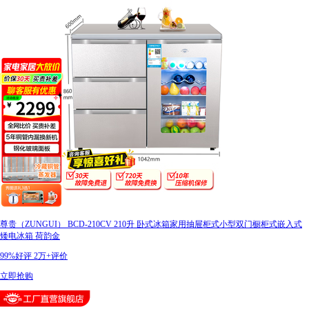
尊贵（ZUNGUI） BCD-210CV 210升 卧式冰箱家用抽屉柜式小型双门橱柜式嵌入式
矮电冰箱 荷韵金
99%好评
2万+评价
立即抢购