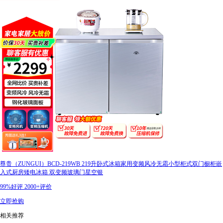
尊贵（ZUNGUI）BCD-219WB 219升卧式冰箱家用变频风冷无霜小型柜式双门橱柜嵌
入式厨房矮电冰箱 双变频玻璃门星空银
99%好评
2000+评价
立即抢购
相关推荐