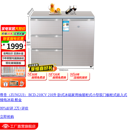
尊贵（ZUNGUI） BCD-210CV 210升 卧式冰箱家用抽屉柜式小型双门橱柜式嵌入式
矮电冰箱 酷金
99%好评
2万+评价
立即抢购