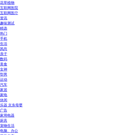
花草植物
互联网医院
互联网医疗
资讯
趣味测试
精选
热门
手机
生活
风尚
亲子
数码
美食
女神
型男
运动
汽车
家居
家电
休闲
乐器 京东母婴
广告
家用电器
厨具
宠物生活
电脑、办公