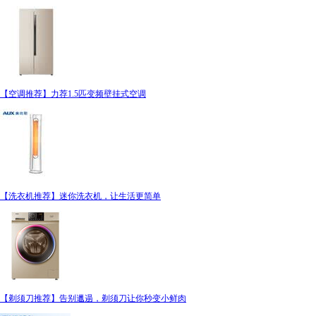
【空调推荐】力荐1.5匹变频壁挂式空调
【洗衣机推荐】迷你洗衣机，让生活更简单
【剃须刀推荐】告别邋遢，剃须刀让你秒变小鲜肉