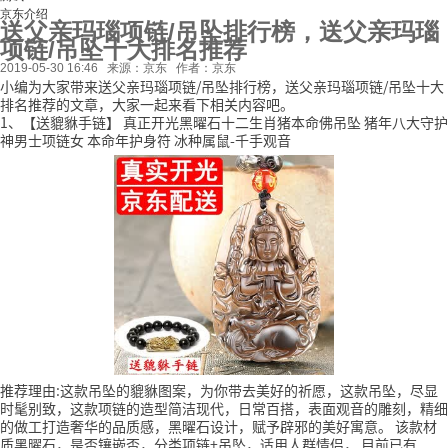
京东介绍
送父亲玛瑙项链/吊坠排行榜，送父亲玛瑙
项链/吊坠十大排名推荐
2019-05-30 16:46
来源：京东
作者：京东
小编为大家带来送父亲玛瑙项链/吊坠排行榜，送父亲玛瑙项链/吊坠十大
排名推荐的文章，大家一起来看下相关内容吧。
1、【送貔貅手链】 真正开光黑曜石十二生肖猪本命佛吊坠 猪年八大守护
神男士项链女 本命年护身符 冰种属鼠-千手观音
推荐理由:这款吊坠的貔貅图案，为你带去美好的祈愿，这款吊坠，尽显
时髦别致，这款项链的造型简洁现代，日常百搭，表面观音的雕刻，精细
的做工打造奢华的品质感，黑曜石设计，赋予辟邪的美好寓意。
该款材
质黑曜石，是否镶嵌否，分类项链+吊坠，适用人群情侣，
目前已有