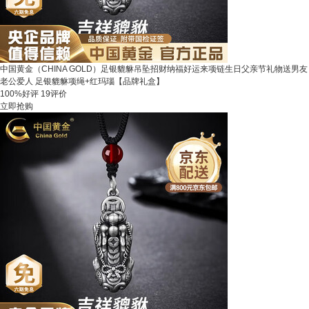
中国黄金（CHINA GOLD）足银貔貅吊坠招财纳福好运来项链生日父亲节礼物送男友
老公爱人 足银貔貅项绳+红玛瑙【品牌礼盒】
100%好评
19评价
立即抢购