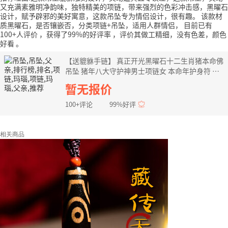
又充满素雅明净韵味，独特精美的项链，带来强烈的色彩冲击感，黑曜石
设计，赋予辟邪的美好寓意，这款吊坠专为情侣设计，很有趣。
该款材
质黑曜石，是否镶嵌否，分类项链+吊坠，适用人群情侣，
目前已有
100+人评价
，获得了99%的好评率
，评价其做工精细，没有色差，颜色
好看
。
【送貔貅手链】 真正开光黑曜石十二生肖猪本命佛
吊坠 猪年八大守护神男士项链女 本命年护身符 冰
种属猴-大日如来
暂无报价
100+评论
99%好评
相关商品