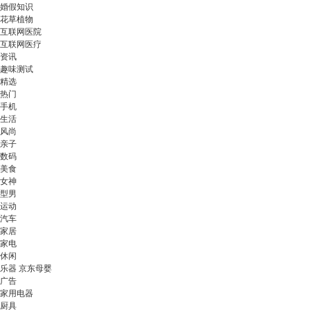
婚假知识
花草植物
互联网医院
互联网医疗
资讯
趣味测试
精选
热门
手机
生活
风尚
亲子
数码
美食
女神
型男
运动
汽车
家居
家电
休闲
乐器 京东母婴
广告
家用电器
厨具