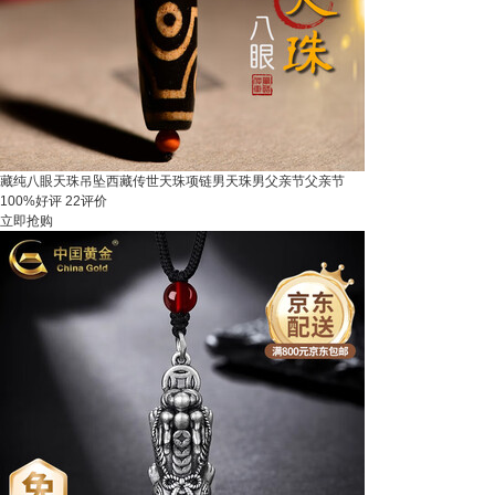
藏纯八眼天珠吊坠西藏传世天珠项链男天珠男父亲节父亲节
100%好评
22评价
立即抢购