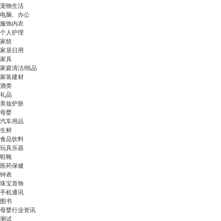
宠物生活
电脑、办公
服饰内衣
个人护理
家纺
家居日用
家具
家庭清洁/纸品
家装建材
酒类
礼品
美妆护肤
母婴
汽车用品
生鲜
食品饮料
玩具乐器
鞋靴
医药保健
钟表
珠宝首饰
手机通讯
图书
母婴行业资讯
测试