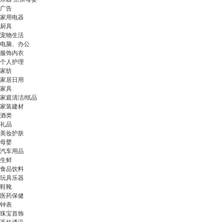
广告
家用电器
厨具
宠物生活
电脑、办公
服饰内衣
个人护理
家纺
家居日用
家具
家庭清洁/纸品
家装建材
酒类
礼品
美妆护肤
母婴
汽车用品
生鲜
食品饮料
玩具乐器
鞋靴
医药保健
钟表
珠宝首饰