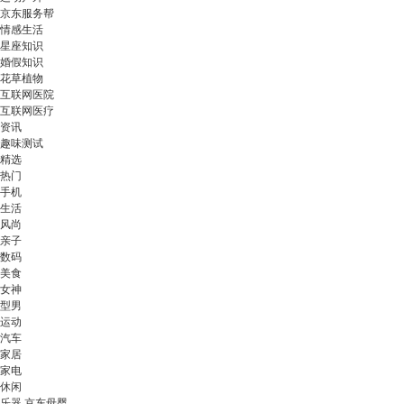
京东服务帮
情感生活
星座知识
婚假知识
花草植物
互联网医院
互联网医疗
资讯
趣味测试
精选
热门
手机
生活
风尚
亲子
数码
美食
女神
型男
运动
汽车
家居
家电
休闲
乐器 京东母婴