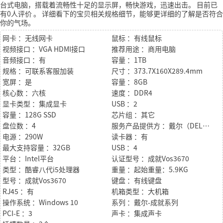
台式电脑，搭载着流畅性十足的显示屏，畅快游戏，迅速出击。
目前已
有0人评价
。
详细看下的宝贝相关规格细节，能够更详细的了解是否符合
你的气场。
网卡 ：无线网卡
鼠标 ：有线鼠标
视频接口 ：VGA HDMI接口
推荐用途 ：商用电脑
音频接口 ：有
容量 ：1TB
规格 ：可联系客服加装
尺寸 ：373.7X160X289.4mm
宽屏 ：是
容量 ：8GB
核心数 ：六核
速度 ：DDR4
显卡类型 ：集成显卡
USB ：2
容量 ：128G SSD
芯片组 ：其它
盘位数 ：4
服务产品提供方 ：戴尔（DELL）
电源 ：290W
读卡器 ：有
最大支持容量 ：32GB
USB ：4
平台 ：Intel平台
认证型号 ：成就Vos3670
类型 ：酷睿八代i5处理器
重量 ：起始重量：5.9KG
型号 ：成就Vos3670
键盘 ：有线键盘
RJ45 ：有
机箱类型 ：大机箱
操作系统 ：Windows 10
系列 ：戴尔-成就系列
PCI-E ：3
声卡 ：集成声卡