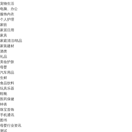
宠物生活
电脑、办公
服饰内衣
个人护理
家纺
家居日用
家具
家庭清洁/纸品
家装建材
酒类
礼品
美妆护肤
母婴
汽车用品
生鲜
食品饮料
玩具乐器
鞋靴
医药保健
钟表
珠宝首饰
手机通讯
图书
母婴行业资讯
测试