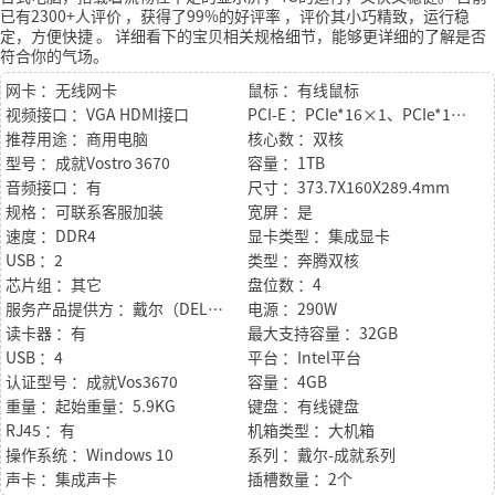
已有2300+人评价
，获得了99%的好评率
，评价其小巧精致，运行稳
定，方便快捷
。
详细看下的宝贝相关规格细节，能够更详细的了解是否
符合你的气场。
网卡 ：无线网卡
鼠标 ：有线鼠标
视频接口 ：VGA HDMI接口
PCI-E ：PCIe*16×1、PCIe*1×2
推荐用途 ：商用电脑
核心数 ：双核
型号 ：成就Vostro 3670
容量 ：1TB
音频接口 ：有
尺寸 ：373.7X160X289.4mm
规格 ：可联系客服加装
宽屏 ：是
速度 ：DDR4
显卡类型 ：集成显卡
USB ：2
类型 ：奔腾双核
芯片组 ：其它
盘位数 ：4
服务产品提供方 ：戴尔（DELL）
电源 ：290W
读卡器 ：有
最大支持容量 ：32GB
USB ：4
平台 ：Intel平台
认证型号 ：成就Vos3670
容量 ：4GB
重量 ：起始重量：5.9KG
键盘 ：有线键盘
RJ45 ：有
机箱类型 ：大机箱
操作系统 ：Windows 10
系列 ：戴尔-成就系列
声卡 ：集成声卡
插槽数量 ：2个