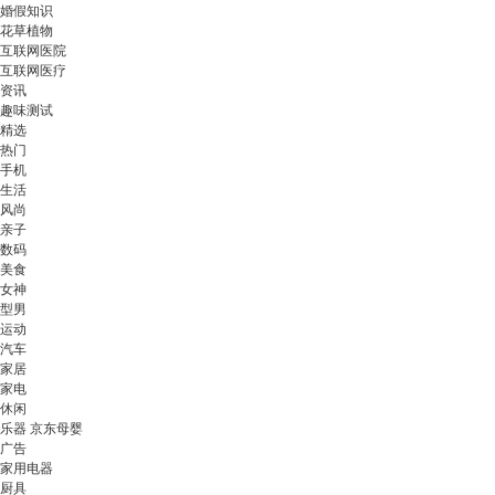
婚假知识
花草植物
互联网医院
互联网医疗
资讯
趣味测试
精选
热门
手机
生活
风尚
亲子
数码
美食
女神
型男
运动
汽车
家居
家电
休闲
乐器 京东母婴
广告
家用电器
厨具