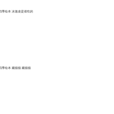
 四季绘本 冰激凌是谁吃的
四季绘本 藏猫猫 藏猫猫