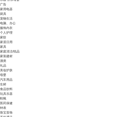
广告
家用电器
厨具
宠物生活
电脑、办公
服饰内衣
个人护理
家纺
家居日用
家具
家庭清洁/纸品
家装建材
酒类
礼品
美妆护肤
母婴
汽车用品
生鲜
食品饮料
玩具乐器
鞋靴
医药保健
钟表
珠宝首饰