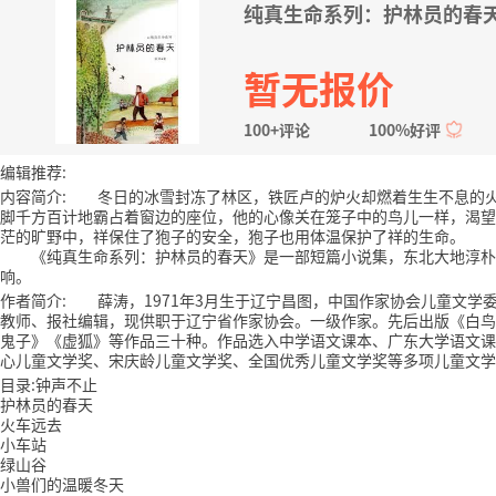
纯真生命系列：护林员的春
暂无报价
100+评论
100%好评
编辑推荐:
内容简介: 冬日的冰雪封冻了林区，铁匠卢的炉火却燃着生生不息的
脚千方百计地霸占着窗边的座位，他的心像关在笼子中的鸟儿一样，渴望
茫的旷野中，祥保住了狍子的安全，狍子也用体温保护了祥的生命。
《纯真生命系列：护林员的春天》是一部短篇小说集，东北大地淳朴
响。
作者简介: 薛涛，1971年3月生于辽宁昌图，中国作家协会儿童文
教师、报社编辑，现供职于辽宁省作家协会。一级作家。先后出版《白鸟
鬼子》《虚狐》等作品三十种。作品选入中学语文课本、广东大学语文课
心儿童文学奖、宋庆龄儿童文学奖、全国优秀儿童文学奖等多项儿童文学
目录:钟声不止
护林员的春天
火车远去
小车站
绿山谷
小兽们的温暖冬天