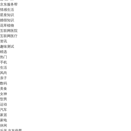
京东服务帮
情感生活
星座知识
婚假知识
花草植物
互联网医院
互联网医疗
资讯
趣味测试
精选
热门
手机
生活
风尚
亲子
数码
美食
女神
型男
运动
汽车
家居
家电
休闲
乐器 京东母婴