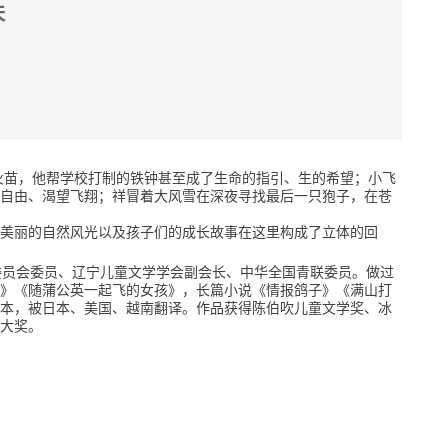
天
火苗，他帮学校打制的铁钟甚至成了生命的指引、生的希望；小飞
自由、渴望飞翔；祥冒着大风雪在深夜寻找最后一只狍子，在苍
美丽的自然风光以及孩子们的成长故事在这里构成了立体的回
学委员会委员、辽宁儿童文学学会副会长、中华全国青联委员。做过
》《随蒲公英一起飞的女孩》，长篇小说《情报鸽子》《满山打
本，被日本、美国、越南翻译。作品获得陈伯吹儿童文学奖、冰
大奖。