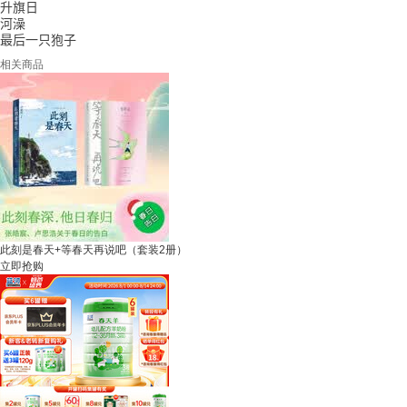
升旗日
河澡
最后一只狍子
相关商品
此刻是春天+等春天再说吧（套装2册）
立即抢购