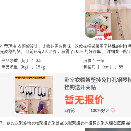
推荐理由:衣帽架设计，让收纳更有趣味，这款衣帽架采用了特殊的制作
光麦穗的梦。
目前已有2人评价
，获得了100%的好评率
。
详细看下的
产品净重（kg） ：0.5
层位 ：一层
商品承重（kg） ：15kg
包装尺寸（cm） ：85
卧室衣帽架壁挂免打孔钢琴挂
挂钩送开关贴
暂无报价
2评论
100%好评
3、欧式衣架落地衣帽架挂衣架卧室衣服架挂衣杆挂钩衣架大理石底座 黑