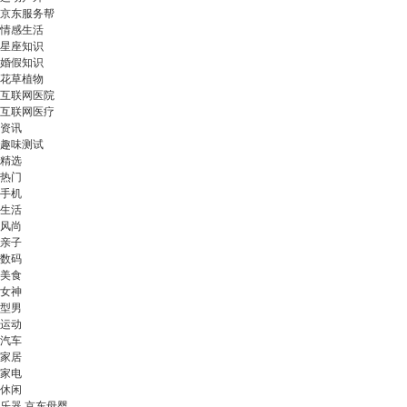
京东服务帮
情感生活
星座知识
婚假知识
花草植物
互联网医院
互联网医疗
资讯
趣味测试
精选
热门
手机
生活
风尚
亲子
数码
美食
女神
型男
运动
汽车
家居
家电
休闲
乐器 京东母婴