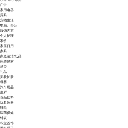
广告
家用电器
厨具
宠物生活
电脑、办公
服饰内衣
个人护理
家纺
家居日用
家具
家庭清洁/纸品
家装建材
酒类
礼品
美妆护肤
母婴
汽车用品
生鲜
食品饮料
玩具乐器
鞋靴
医药保健
钟表
珠宝首饰