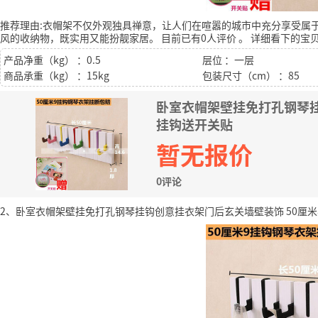
推荐理由:衣帽架不仅外观独具禅意，让人们在喧嚣的城市中充分享受属
风的收纳物，既实用又能扮靓家居。
目前已有0人评价
。
详细看下的宝
产品净重（kg） ：0.5
层位 ：一层
商品承重（kg） ：15kg
包装尺寸（cm） ：85
卧室衣帽架壁挂免打孔钢琴挂
挂钩送开关贴
暂无报价
0评论
2、卧室衣帽架壁挂免打孔钢琴挂钩创意挂衣架门后玄关墙壁装饰 50厘