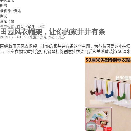
手机通讯
图书
母婴行业资讯
测试
京东介绍
当前位置 :
首页
>
家具
>
正文
田园风衣帽架，让你的家井井有条
2019-07-24 10:23
来源：京东
作者：京东
围绕着田园风衣帽架，让你的家井井有条这个主题，为各位可爱的小宝贝
1、卧室衣帽架壁挂免打孔钢琴挂钩创意挂衣架门后玄关墙壁装饰 50厘