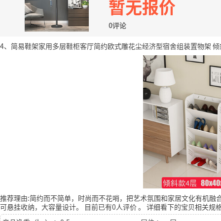
暂无报价
0评论
4、简易鞋架家用多层鞋柜客厅简约欧式雕花尘经济型宿舍组装置物架 倾斜
推荐理由:简约而不简单，时尚而不花哨，把艺术氛围和家居文化有机融
可悬挂收纳，大容量设计。
目前已有0人评价
。
详细看下的宝贝相关规