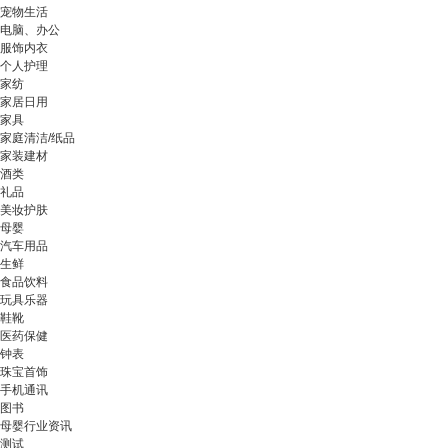
宠物生活
电脑、办公
服饰内衣
个人护理
家纺
家居日用
家具
家庭清洁/纸品
家装建材
酒类
礼品
美妆护肤
母婴
汽车用品
生鲜
食品饮料
玩具乐器
鞋靴
医药保健
钟表
珠宝首饰
手机通讯
图书
母婴行业资讯
测试