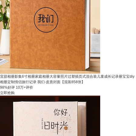
宜甜相册影集6寸相册家庭相册大容量照片过塑插页式混合装儿童成长记录册宝宝diy
相册定制情侣旅行记录 我们-皮质封面【混装858张】
98%好评
10万+评价
立即抢购