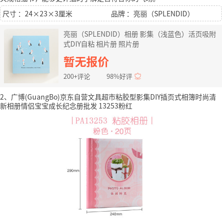
尺寸 ：24×23×3厘米
品牌 ：亮丽（SPLENDID）
亮丽（SPLENDID）相册 影集（浅蓝色）活页吸附
式DIY自粘 相片册 照片册
暂无报价
200+评论
98%好评
2、广博(GuangBo)京东自营文具超市粘胶型影集DIY插页式相簿时尚清
新相册情侣宝宝成长纪念册批发 13253粉红