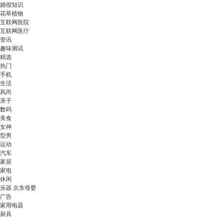
婚假知识
花草植物
互联网医院
互联网医疗
资讯
趣味测试
精选
热门
手机
生活
风尚
亲子
数码
美食
女神
型男
运动
汽车
家居
家电
休闲
乐器 京东母婴
广告
家用电器
厨具