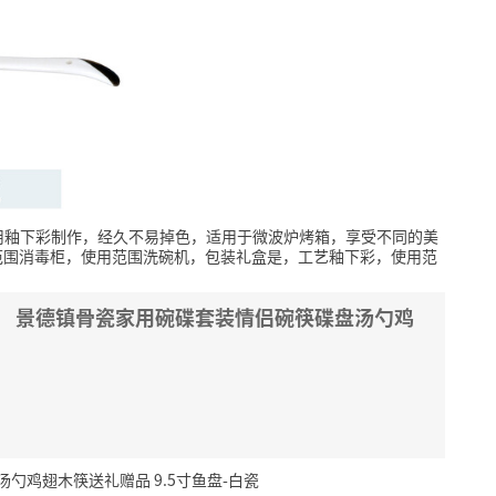
用釉下彩制作，经久不易掉色，适用于微波炉烤箱，享受不同的美
范围消毒柜，使用范围洗碗机，包装礼盒是，工艺釉下彩，使用范
NG） 景德镇骨瓷家用碗碟套装情侣碗筷碟盘汤勺鸡
汤勺鸡翅木筷送礼赠品 9.5寸鱼盘-白瓷