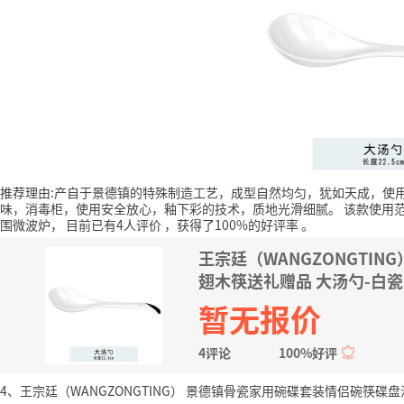
推荐理由:产自于景德镇的特殊制造工艺，成型自然均匀，犹如天成，使
味，消毒柜，使用安全放心，釉下彩的技术，质地光滑细腻。
该款使用
围微波炉，
目前已有4人评价
，获得了100%的好评率
。
王宗廷（WANGZONGTI
翅木筷送礼赠品 大汤勺-白瓷
暂无报价
4评论
100%好评
4、王宗廷（WANGZONGTING） 景德镇骨瓷家用碗碟套装情侣碗筷碟盘