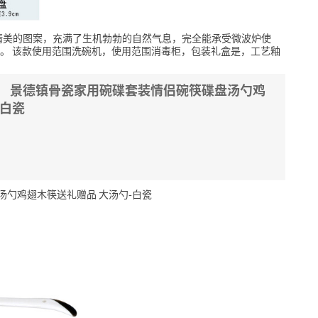
精美的图案，充满了生机勃勃的自然气息，完全能承受微波炉使
。
该款使用范围洗碗机，使用范围消毒柜，包装礼盒是，工艺釉
NG） 景德镇骨瓷家用碗碟套装情侣碗筷碟盘汤勺鸡
-白瓷
盘汤勺鸡翅木筷送礼赠品 大汤勺-白瓷