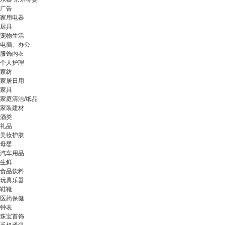
广告
家用电器
厨具
宠物生活
电脑、办公
服饰内衣
个人护理
家纺
家居日用
家具
家庭清洁/纸品
家装建材
酒类
礼品
美妆护肤
母婴
汽车用品
生鲜
食品饮料
玩具乐器
鞋靴
医药保健
钟表
珠宝首饰