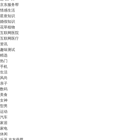
京东服务帮
情感生活
星座知识
婚假知识
花草植物
互联网医院
互联网医疗
资讯
趣味测试
精选
热门
手机
生活
风尚
亲子
数码
美食
女神
型男
运动
汽车
家居
家电
休闲
乐器 京东母婴