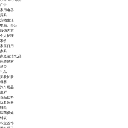
广告
家用电器
厨具
宠物生活
电脑、办公
服饰内衣
个人护理
家纺
家居日用
家具
家庭清洁/纸品
家装建材
酒类
礼品
美妆护肤
母婴
汽车用品
生鲜
食品饮料
玩具乐器
鞋靴
医药保健
钟表
珠宝首饰