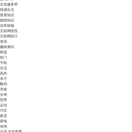
京东服务帮
情感生活
星座知识
婚假知识
花草植物
互联网医院
互联网医疗
资讯
趣味测试
精选
热门
手机
生活
风尚
亲子
数码
美食
女神
型男
运动
汽车
家居
家电
休闲
乐器 京东母婴