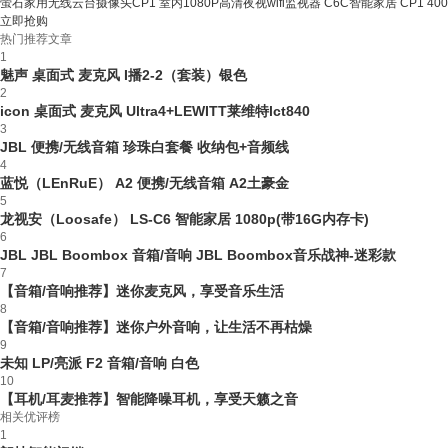
萤石家用无线云台摄像头CP1 室内1080P高清夜视wifi监视器 C6C智能家居 CP1 40
立即抢购
热门推荐文章
1
魅声 桌面式 麦克风 I播2-2（套装）银色
2
icon 桌面式 麦克风 Ultra4+LEWITT莱维特lct840
3
JBL 便携/无线音箱 珍珠白套餐 收纳包+音频线
4
蓝悦（LEnRuE） A2 便携/无线音箱 A2土豪金
5
龙视安（Loosafe） LS-C6 智能家居 1080p(带16G内存卡)
6
JBL JBL Boombox 音箱/音响 JBL Boombox音乐战神-迷彩款
7
【音箱/音响推荐】迷你麦克风，享受音乐生活
8
【音箱/音响推荐】迷你户外音响，让生活不再枯燥
9
未知 LP/亮派 F2 音箱/音响 白色
10
【耳机/耳麦推荐】智能降噪耳机，享受天籁之音
相关优评榜
1