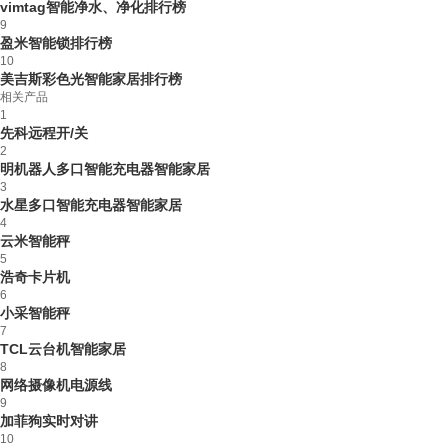
vimtag智能净水、净化排行榜
9
盈米智能锁排行榜
10
美吉斯彩色光智能家居排行榜
相关产品
1
先科远程开/关
2
明机器人多口智能充电器智能家居
3
水星多口智能充电器智能家居
4
云米智能秤
5
浩奇卡片机
6
小采智能秤
7
TCL云台机智能家居
8
网络摄像机电源线
9
加菲狗实时对讲
10