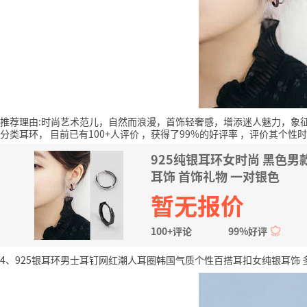
推荐理由:时尚艺术范儿，自然而浪漫，首饰轻奢感，增添迷人魅力，象
分类耳环，
目前已有100+人评价
，获得了99%的好评率
，评价其个性时
925纯银耳环女时尚 黑色
耳饰 首饰礼物 一对银色
暂无报价
100+评论
99%好评
4、925银耳环男士耳钉网红潮人耳圈韩国气质个性百搭耳扣女纯银耳饰 