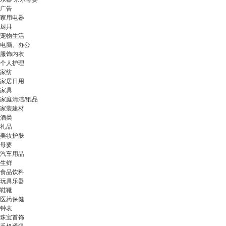
广告
家用电器
厨具
宠物生活
电脑、办公
服饰内衣
个人护理
家纺
家居日用
家具
家庭清洁/纸品
家装建材
酒类
礼品
美妆护肤
母婴
汽车用品
生鲜
食品饮料
玩具乐器
鞋靴
医药保健
钟表
珠宝首饰