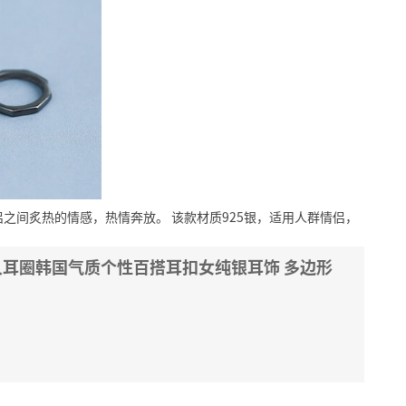
侣之间炙热的情感，热情奔放。
该款材质925银，适用人群情侣，
人耳圈韩国气质个性百搭耳扣女纯银耳饰 多边形