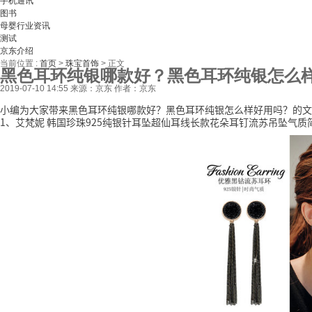
手机通讯
图书
母婴行业资讯
测试
京东介绍
当前位置 :
首页
>
珠宝首饰
>
正文
黑色耳环纯银哪款好？黑色耳环纯银怎么
2019-07-10 14:55
来源：京东
作者：京东
小编为大家带来黑色耳环纯银哪款好？黑色耳环纯银怎么样好用吗？的文
1、艾梵妮 韩国珍珠925纯银针耳坠超仙耳线长款花朵耳钉流苏吊坠气质