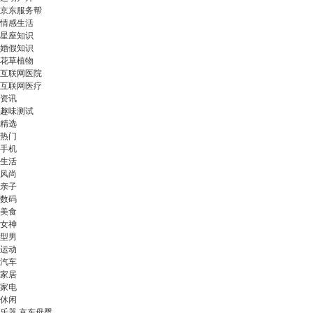
京东服务帮
情感生活
星座知识
婚假知识
花草植物
互联网医院
互联网医疗
资讯
趣味测试
精选
热门
手机
生活
风尚
亲子
数码
美食
女神
型男
运动
汽车
家居
家电
休闲
乐器 京东母婴