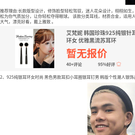
推荐理由:长款版型设计，修饰脸型轻松驾驭，迷人花朵设计，栩栩如生
松为你气质加分，让你轻松夺得眼球。
该款分类耳线，材质合金，适用
大气，漂亮好看，戴上雅致
。
艾梵妮 韩国珍珠925纯银
环女 优雅黑流苏耳环
暂无报价
40+评论
95%好评
2、925纯银耳环女时尚 黑色男款耳扣小耳圈银耳钉男 韩版个性潮人银饰