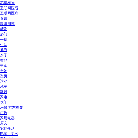
花草植物
互联网医院
互联网医疗
资讯
趣味测试
精选
热门
手机
生活
风尚
亲子
数码
美食
女神
型男
运动
汽车
家居
家电
休闲
乐器 京东母婴
广告
家用电器
厨具
宠物生活
电脑、办公