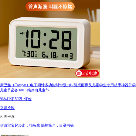
康巴丝（Compas）电子闹钟多功能时钟强力叫醒桌面床头儿童学生专用起床神器升学
儿童节必备 6013 纯净白儿童节
98%好评
50万+评价
立即抢购
相关推荐
信谊宝宝起步走：猫头鹰 蝙蝠简介，目录书摘