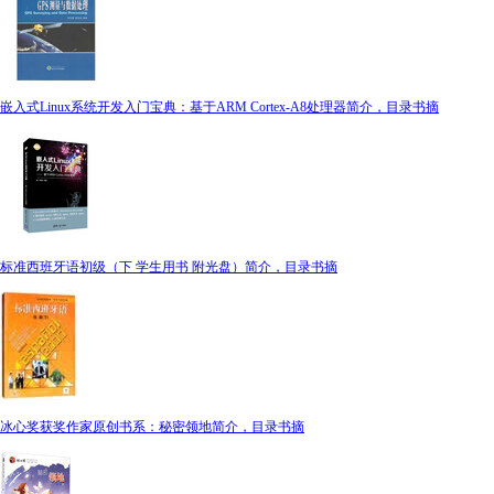
嵌入式Linux系统开发入门宝典：基于ARM Cortex-A8处理器简介，目录书摘
标准西班牙语初级（下 学生用书 附光盘）简介，目录书摘
冰心奖获奖作家原创书系：秘密领地简介，目录书摘