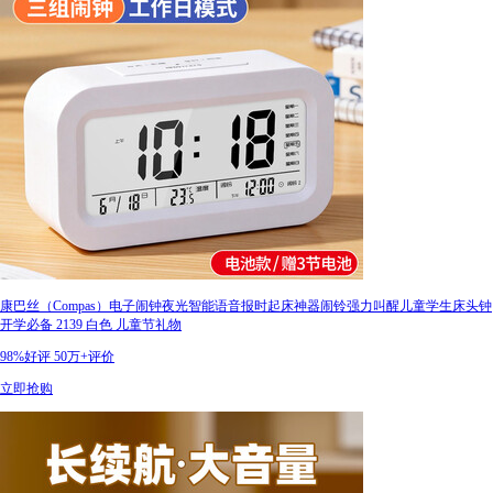
康巴丝（Compas）电子闹钟夜光智能语音报时起床神器闹铃强力叫醒儿童学生床头钟
开学必备 2139 白色 儿童节礼物
98%好评
50万+评价
立即抢购