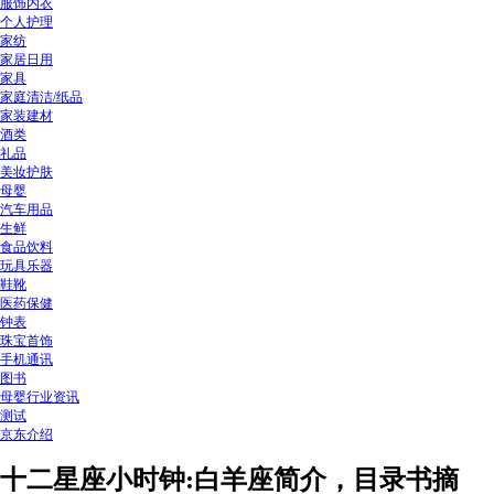
服饰内衣
个人护理
家纺
家居日用
家具
家庭清洁/纸品
家装建材
酒类
礼品
美妆护肤
母婴
汽车用品
生鲜
食品饮料
玩具乐器
鞋靴
医药保健
钟表
珠宝首饰
手机通讯
图书
母婴行业资讯
测试
京东介绍
十二星座小时钟:白羊座简介，目录书摘